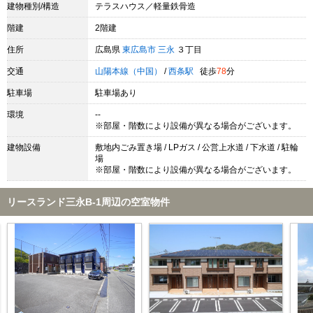
建物種別/構造
テラスハウス／軽量鉄骨造
階建
2階建
住所
広島県
東広島市
三永
３丁目
交通
山陽本線（中国）
/
西条駅
徒歩
78
分
駐車場
駐車場あり
環境
--
※部屋・階数により設備が異なる場合がございます。
建物設備
敷地内ごみ置き場 / LPガス / 公営上水道 / 下水道 / 駐輪
場
※部屋・階数により設備が異なる場合がございます。
リースランド三永B-1周辺の空室物件