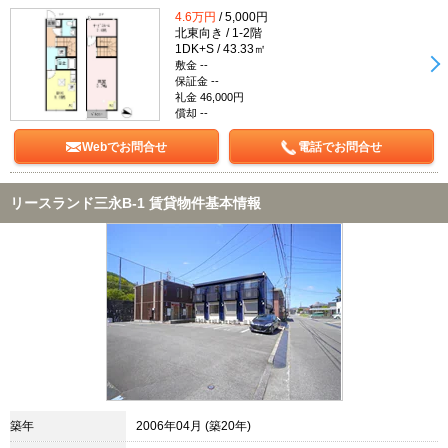
4.6万円
/ 5,000円
北東向き / 1-2階
1DK+S / 43.33㎡
敷金 --
保証金 --
礼金 46,000円
償却 --
Webでお問合せ
電話でお問合せ
リースランド三永B-1 賃貸物件基本情報
築年
2006年04月 (築20年)