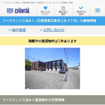
リースランド三永B-1（広島県東広島市）の賃貸マンション･アパート･部屋探し情報
お部屋を探す
気になる
最近見た
保存中の
リスト
物件
条件
沿線・駅から
リースランド三永B-1（広島県東広島市三永３丁目）の建物情報
住所から
物件概要
お問い合わせ
家賃相場から
1
掲載中の賃貸物件は
通勤通学時間から
件あります
物件特集から
不動産会社から
TOP
リースランド三永B-1 賃貸物件の空室情報