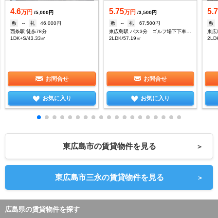
4.6
5.75
5.
万円
万円
/5,000円
/3,500円
敷
--
礼
46,000円
敷
--
礼
67,500円
敷
西条駅 徒歩78分
東広島駅 バス3分 ゴルフ場下下車：停歩1分
東広
1DK+S/43.33㎡
2LDK/57.19㎡
2LD
お問合せ
お問合せ
お気に入り
お気に入り
東広島市の賃貸物件を見る
＞
東広島市三永の賃貸物件を見る
＞
広島県の賃貸物件を探す