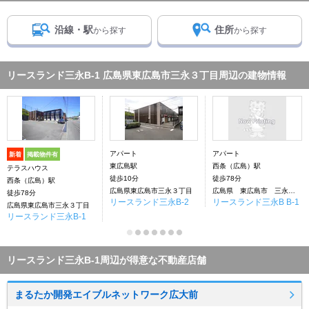
沿線・駅
住所
から探す
から探す
リースランド三永B-1 広島県東広島市三永３丁目周辺の建物情報
アパート
アパート
新着
掲載物件有
東広島駅
西条（広島）駅
テラスハウス
徒歩10分
徒歩78分
西条（広島）駅
広島県東広島市三永３丁目
広島県 東広島市 三永 3丁目
徒歩78分
リースランド三永B-2
リースランド三永B B-1
広島県東広島市三永３丁目
リースランド三永B-1
リースランド三永B-1周辺が得意な不動産店舗
まるたか開発エイブルネットワーク広大前