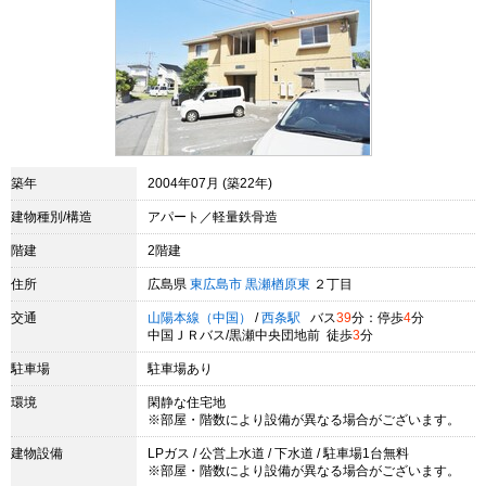
築年
2004年07月 (築22年)
建物種別/構造
アパート／軽量鉄骨造
階建
2階建
住所
広島県
東広島市
黒瀬楢原東
２丁目
交通
山陽本線（中国）
/
西条駅
バス
39
分：停歩
4
分
中国ＪＲバス/黒瀬中央団地前 徒歩
3
分
駐車場
駐車場あり
環境
閑静な住宅地
※部屋・階数により設備が異なる場合がございます。
建物設備
LPガス / 公営上水道 / 下水道 / 駐車場1台無料
※部屋・階数により設備が異なる場合がございます。