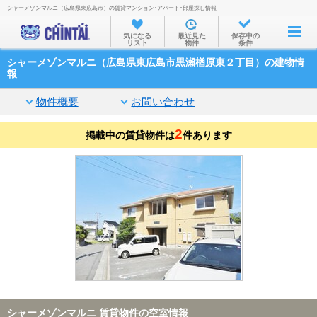
シャーメゾンマルニ（広島県東広島市）の賃貸マンション･アパート･部屋探し情報
お部屋を探す
気になる
最近見た
保存中の
リスト
物件
条件
沿線・駅から
シャーメゾンマルニ（広島県東広島市黒瀬楢原東２丁目）の建物情
住所から
報
家賃相場から
物件概要
お問い合わせ
通勤通学時間から
2
掲載中の賃貸物件は
件あります
物件特集から
不動産会社から
TOP
シャーメゾンマルニ 賃貸物件の空室情報