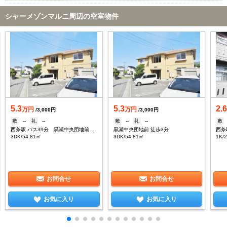
シャーメゾンマルニ周辺の空室物件
5.3
5.3
2.
万円
万円
/3,000円
/3,000円
敷
--
礼
--
敷
--
礼
--
敷
西条駅 バス39分 黒瀬中央団地前下車：停歩4分
黒瀬中央団地前 徒歩3分
3DK/54.81㎡
3DK/54.81㎡
1K/
お問合せ
お問合せ
お気に入り
お気に入り