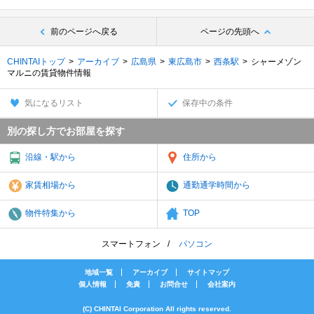
前のページへ戻る
ページの先頭へ
CHINTAIトップ
アーカイブ
広島県
東広島市
西条駅
シャーメゾン
マルニの賃貸物件情報
気になるリスト
保存中の条件
別の探し方でお部屋を探す
沿線・駅から
住所から
家賃相場から
通勤通学時間から
物件特集から
TOP
スマートフォン
パソコン
地域一覧
アーカイブ
サイトマップ
個人情報
免責
お問合せ
会社案内
(C) CHINTAI Corporation All rights reserved.