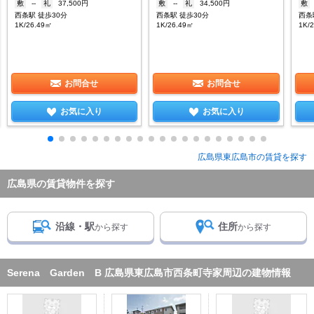
敷
--
礼
37,500円
敷
--
礼
34,500円
敷
西条駅 徒歩30分
西条駅 徒歩30分
西条
1K/26.49㎡
1K/26.49㎡
1K/
お問合せ
お問合せ
お気に入り
お気に入り
広島県東広島市の賃貸を探す
広島県の賃貸物件を探す
沿線・駅
住所
から探す
から探す
Serena Garden B 広島県東広島市西条町寺家周辺の建物情報