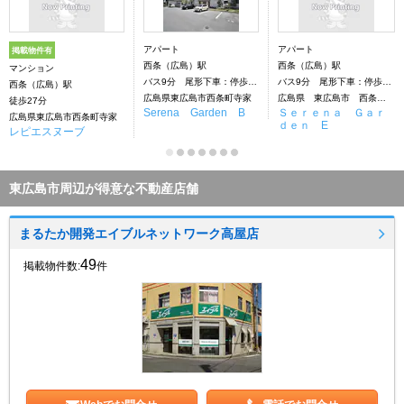
アパート
アパート
掲載物件有
西条（広島）駅
西条（広島）駅
マンション
バス9分 尾形下車：停歩6分
バス9分 尾形下車：停歩6分
西条（広島）駅
広島県東広島市西条町寺家
広島県 東広島市 西条町寺家
徒歩27分
Serena Garden B
Ｓｅｒｅｎａ Ｇａｒ
広島県東広島市西条町寺家
ｄｅｎ E
レピエスヌーブ
東広島市周辺が得意な不動産店舗
まるたか開発エイブルネットワーク高屋店
49
掲載物件数:
件