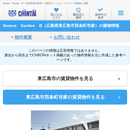
Serena Garden B（広島県東広島市）の賃貸マンション･アパート･部屋探し情報
お部屋を探す
気になる
最近見た
保存中の
リスト
物件
条件
沿線・駅から
Serena Garden B（広島県東広島市西条町寺家）の建物情報
住所から
物件概要
お問い合わせ
家賃相場から
通勤通学時間から
このページの情報は広告情報ではありません。
過去から現在までCHINTAIネット掲載のあった物件情報を元に作成した参考ペ
ージです。
物件特集から
不動産会社から
東広島市の賃貸物件を見る
＞
TOP
東広島市西条町寺家の賃貸物件を見る
＞