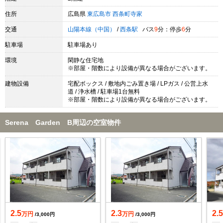
住所
広島県
東広島市
西条町寺家
交通
山陽本線（中国）
/
西条駅
バス
9
分：停歩
6
分
駐車場
駐車場あり
環境
閑静な住宅地
※部屋・階数により設備が異なる場合がございます。
建物設備
宅配ボックス / 敷地内ごみ置き場 / LPガス / 公営上水
道 / 浄水槽 / 駐車場1台無料
※部屋・階数により設備が異なる場合がございます。
Serena Garden B周辺の空室物件
2.5
2.3
2.
万円
万円
/3,000円
/3,000円