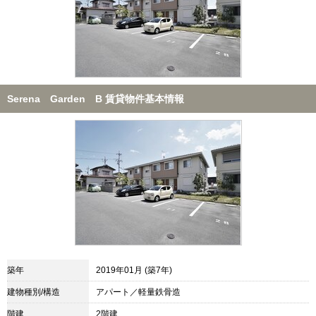
Serena Garden B 賃貸物件基本情報
築年
2019年01月 (築7年)
建物種別/構造
アパート／軽量鉄骨造
階建
2階建