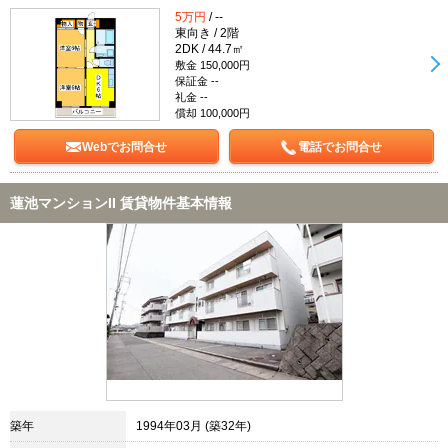
5万円
/ --
東向き / 2階
2DK / 44.7㎡
敷金 150,000円
保証金 --
礼金 --
償却 100,000円
Webでお問合せ
電話でお問合せ
蓮池マンションII 賃貸物件基本情報
築年
1994年03月 (築32年)