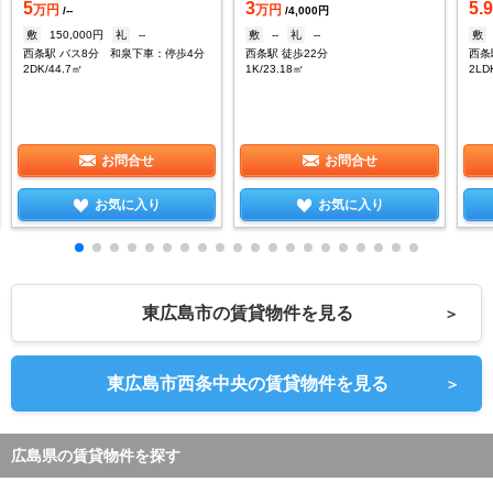
5
3
5.
万円
万円
/--
/4,000円
敷
150,000円
礼
--
敷
--
礼
--
敷
西条駅 バス8分 和泉下車：停歩4分
西条駅 徒歩22分
西条
2DK/44.7㎡
1K/23.18㎡
2LD
お問合せ
お問合せ
お気に入り
お気に入り
東広島市の賃貸物件を見る
＞
東広島市西条中央の賃貸物件を見る
＞
広島県の賃貸物件を探す