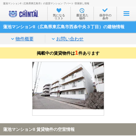
蓮池マンションII（広島県東広島市）の賃貸マンション･アパート･部屋探し情報
お部屋を探す
気になる
最近見た
保存中の
リスト
物件
条件
沿線・駅から
蓮池マンションII（広島県東広島市西条中央３丁目）の建物情報
住所から
物件概要
お問い合わせ
家賃相場から
1
掲載中の賃貸物件は
通勤通学時間から
件あります
物件特集から
不動産会社から
TOP
蓮池マンションII 賃貸物件の空室情報