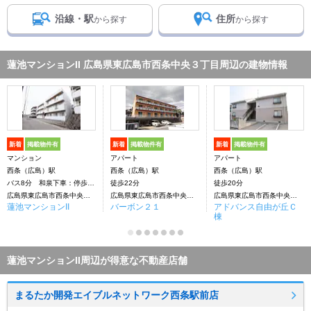
沿線・駅
住所
から探す
から探す
蓮池マンションII 広島県東広島市西条中央３丁目周辺の建物情報
新着
掲載物件有
新着
掲載物件有
新着
掲載物件有
マンション
アパート
アパート
西条（広島）駅
西条（広島）駅
西条（広島）駅
バス8分 和泉下車：停歩4分
徒歩22分
徒歩20分
広島県東広島市西条中央３丁目
広島県東広島市西条中央３丁目
広島県東広島市西条中央３丁目
蓮池マンションII
バーボン２１
アドバンス自由が丘Ｃ
棟
蓮池マンションII周辺が得意な不動産店舗
まるたか開発エイブルネットワーク西条駅前店