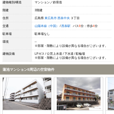
建物種別/構造
マンション／鉄骨造
階建
3階建
住所
広島県
東広島市
西条中央
３丁目
交通
山陽本線（中国）
/
西条駅
バス
8
分：停歩
4
分
駐車場
駐車場なし
環境
--
※部屋・階数により設備が異なる場合がございます。
建物設備
LPガス / 公営上水道 / 下水道 / 駐輪場
※部屋・階数により設備が異なる場合がございます。
蓮池マンションII周辺の空室物件