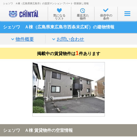
シェソワ Ａ棟（広島県東広島市）の賃貸マンション･アパート･部屋探し情報
お部屋を探す
気になる
最近見た
保存中の
リスト
物件
条件
沿線・駅から
シェソワ Ａ棟（広島県東広島市西条末広町）の建物情報
住所から
物件概要
お問い合わせ
家賃相場から
1
掲載中の賃貸物件は
通勤通学時間から
件あります
物件特集から
不動産会社から
TOP
シェソワ Ａ棟 賃貸物件の空室情報