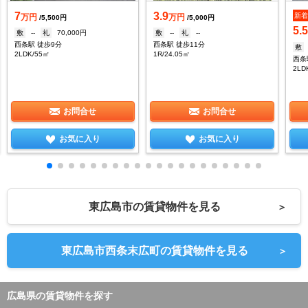
7
3.9
新
万円
万円
/5,500円
/5,000円
5.
敷
--
礼
70,000円
敷
--
礼
--
西条駅 徒歩9分
西条駅 徒歩11分
敷
2LDK/55㎡
1R/24.05㎡
西条
2LD
お問合せ
お問合せ
お気に入り
お気に入り
東広島市の賃貸物件を見る
＞
東広島市西条末広町の賃貸物件を見る
＞
広島県の賃貸物件を探す