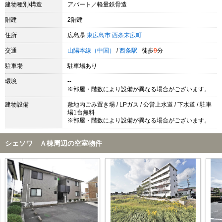
建物種別/構造
アパート／軽量鉄骨造
階建
2階建
住所
広島県
東広島市
西条末広町
交通
山陽本線（中国）
/
西条駅
徒歩
9
分
駐車場
駐車場あり
環境
--
※部屋・階数により設備が異なる場合がございます。
建物設備
敷地内ごみ置き場 / LPガス / 公営上水道 / 下水道 / 駐車
場1台無料
※部屋・階数により設備が異なる場合がございます。
シェソワ Ａ棟周辺の空室物件