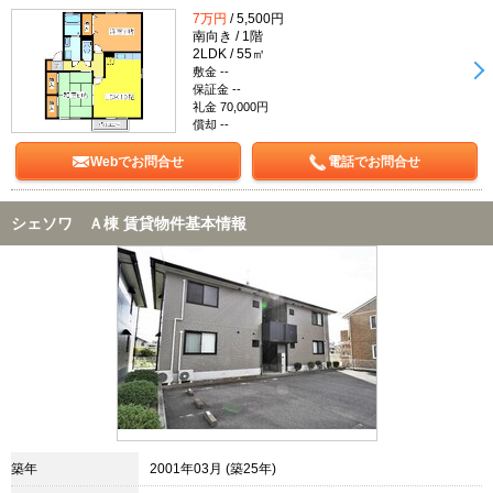
7万円
/ 5,500円
南向き / 1階
2LDK / 55㎡
敷金 --
保証金 --
礼金 70,000円
償却 --
Webでお問合せ
電話でお問合せ
シェソワ Ａ棟 賃貸物件基本情報
築年
2001年03月 (築25年)