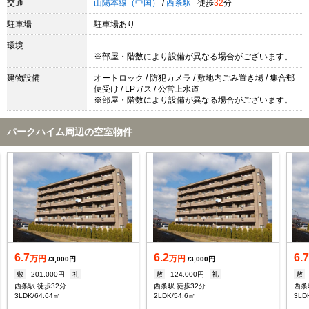
交通
山陽本線（中国）
/
西条駅
徒歩
32
分
駐車場
駐車場あり
環境
--
※部屋・階数により設備が異なる場合がございます。
建物設備
オートロック / 防犯カメラ / 敷地内ごみ置き場 / 集合郵
便受け / LPガス / 公営上水道
※部屋・階数により設備が異なる場合がございます。
パークハイム周辺の空室物件
6.7
6.2
6.
万円
万円
/3,000円
/3,000円
敷
201,000円
礼
--
敷
124,000円
礼
--
敷
西条駅 徒歩32分
西条駅 徒歩32分
西条
3LDK/64.64㎡
2LDK/54.6㎡
3LD