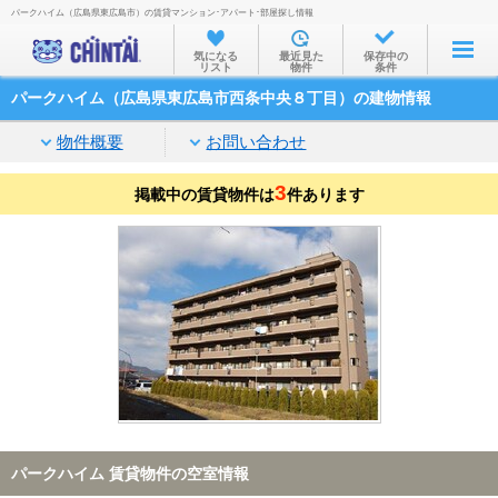
パークハイム（広島県東広島市）の賃貸マンション･アパート･部屋探し情報
お部屋を探す
気になる
最近見た
保存中の
リスト
物件
条件
沿線・駅から
パークハイム（広島県東広島市西条中央８丁目）の建物情報
住所から
物件概要
お問い合わせ
家賃相場から
3
掲載中の賃貸物件は
通勤通学時間から
件あります
物件特集から
不動産会社から
TOP
パークハイム 賃貸物件の空室情報