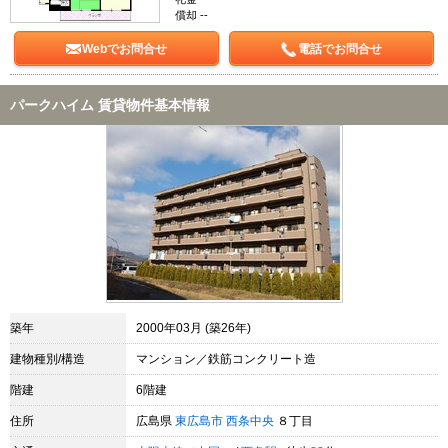
償却 --
Webでお問合せ
電話でお問合せ
パークハイム 賃貸物件基本情報
築年
2000年03月 (築26年)
建物種別/構造
マンション／鉄筋コンクリート造
階建
6階建
住所
広島県
東広島市
西条中央
８丁目