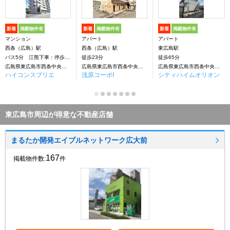
新着
掲載物件有
新着
掲載物件有
新着
掲載物件有
マンション
アパート
アパート
西条（広島）駅
西条（広島）駅
東広島駅
バス5分 江熊下車：停歩1分
徒歩23分
徒歩65分
広島県東広島市西条中央６丁目
広島県東広島市西条中央６丁目
広島県東広島市西条中央７丁目
ハイコンスプリエ
浅原コーポI
シティハイムオリオン
東広島市周辺が得意な不動産店舗
まるたか開発エイブルネットワーク広大前
167
掲載物件数:
件