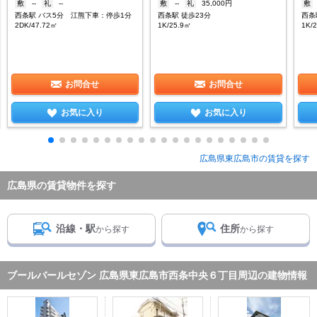
敷
--
礼
--
敷
--
礼
35,000円
敷
西条駅 バス5分 江熊下車：停歩1分
西条駅 徒歩23分
西条
2DK/47.72㎡
1K/25.9㎡
1K/
お問合せ
お問合せ
お気に入り
お気に入り
広島県東広島市の賃貸を探す
広島県の賃貸物件を探す
沿線・駅
住所
から探す
から探す
ブールバールセゾン 広島県東広島市西条中央６丁目周辺の建物情報