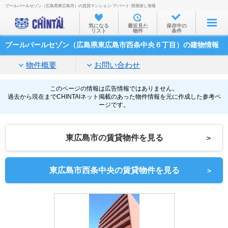
ブールバールセゾン（広島県東広島市）の賃貸マンション･アパート･部屋探し情報
お部屋を探す
気になる
最近見た
保存中の
リスト
物件
条件
沿線・駅から
ブールバールセゾン（広島県東広島市西条中央６丁目）の建物情報
住所から
物件概要
お問い合わせ
家賃相場から
通勤通学時間から
このページの情報は広告情報ではありません。
過去から現在までCHINTAIネット掲載のあった物件情報を元に作成した参考ペ
ージです。
物件特集から
不動産会社から
東広島市の賃貸物件を見る
＞
TOP
東広島市西条中央の賃貸物件を見る
＞