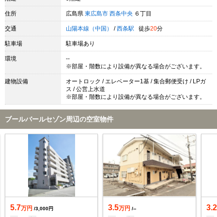
住所
広島県
東広島市
西条中央
６丁目
交通
山陽本線（中国）
/
西条駅
徒歩
20
分
駐車場
駐車場あり
環境
--
※部屋・階数により設備が異なる場合がございます。
建物設備
オートロック / エレベーター1基 / 集合郵便受け / LPガ
ス / 公営上水道
※部屋・階数により設備が異なる場合がございます。
ブールバールセゾン周辺の空室物件
5.7
3.5
3.
万円
万円
/3,000円
/--