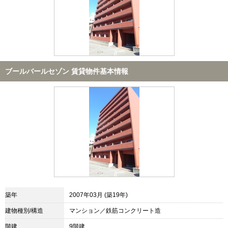
ブールバールセゾン 賃貸物件基本情報
築年
2007年03月 (築19年)
建物種別/構造
マンション／鉄筋コンクリート造
階建
9階建