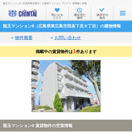
龍玉マンションII（広島県東広島市）の賃貸マンション･アパート･部屋探し情報
お部屋を探す
気になる
最近見た
保存中の
リスト
物件
条件
沿線・駅から
龍玉マンションII（広島県東広島市西条下見６丁目）の建物情報
住所から
物件概要
お問い合わせ
家賃相場から
1
掲載中の賃貸物件は
通勤通学時間から
件あります
物件特集から
不動産会社から
TOP
龍玉マンションII 賃貸物件の空室情報