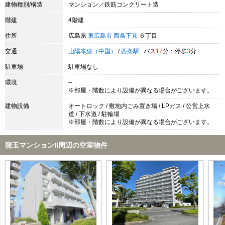
建物種別/構造
マンション／鉄筋コンクリート造
階建
4階建
住所
広島県
東広島市
西条下見
６丁目
交通
山陽本線（中国）
/
西条駅
バス
17
分：停歩
3
分
駐車場
駐車場なし
環境
--
※部屋・階数により設備が異なる場合がございます。
建物設備
オートロック / 敷地内ごみ置き場 / LPガス / 公営上水
道 / 下水道 / 駐輪場
※部屋・階数により設備が異なる場合がございます。
龍玉マンションII周辺の空室物件