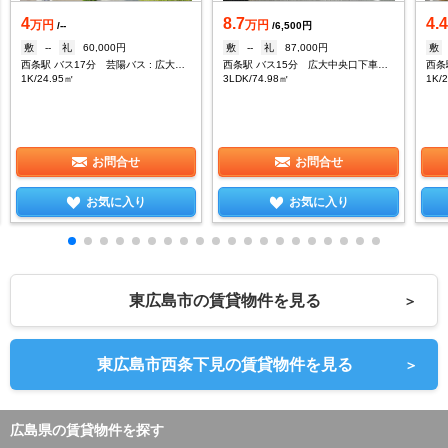
4
8.7
4.
万円
万円
/--
/6,500円
敷
--
礼
60,000円
敷
--
礼
87,000円
敷
西条駅 バス17分 芸陽バス : 広大中央口下車：停歩3分
西条駅 バス15分 広大中央口下車：停歩6分
1K/24.95㎡
3LDK/74.98㎡
1K/
お問合せ
お問合せ
お気に入り
お気に入り
東広島市の賃貸物件を見る
＞
東広島市西条下見の賃貸物件を見る
＞
広島県の賃貸物件を探す