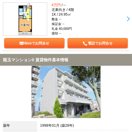
4万円
/ --
北東向き / 4階
1K / 24.95㎡
敷金 --
保証金 --
礼金 60,000円
償却 --
Webでお問合せ
電話でお問合せ
龍玉マンションII 賃貸物件基本情報
築年
1998年01月 (築28年)