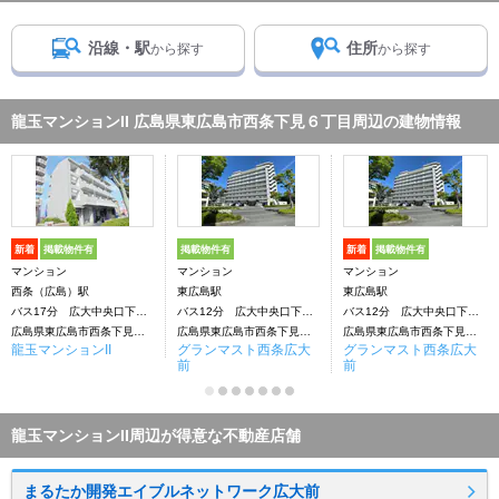
沿線・駅
住所
から探す
から探す
龍玉マンションII 広島県東広島市西条下見６丁目周辺の建物情報
新着
掲載物件有
掲載物件有
新着
掲載物件有
マンション
マンション
マンション
西条（広島）駅
東広島駅
東広島駅
バス17分 広大中央口下車：停歩3分
バス12分 広大中央口下車：停歩6分
バス12分 広大中央口下車：停歩6分
広島県東広島市西条下見６丁目
広島県東広島市西条下見５丁目
広島県東広島市西条下見５丁目
龍玉マンションII
グランマスト西条広大
グランマスト西条広大
前
前
龍玉マンションII周辺が得意な不動産店舗
まるたか開発エイブルネットワーク広大前