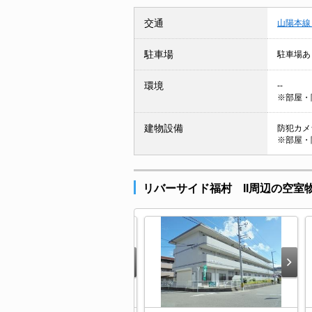
交通
山陽本線
駐車場
駐車場あ
環境
--
※部屋・
建物設備
防犯カメラ
※部屋・
リバーサイド福村 II周辺の空室