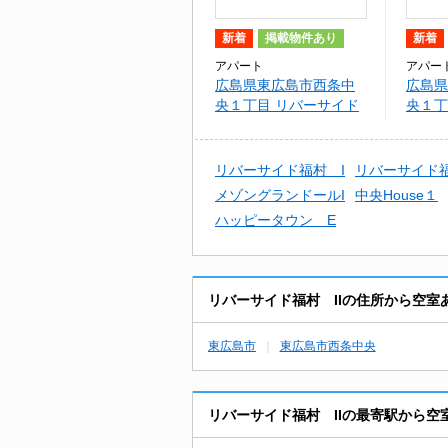
新着
掲載物件あり
新着
アパート
アパー
広島県東広島市西条中
広島県
央１丁目 リバーサイド
央１丁
福村 II
福村 
リバーサイド福村 I
リバーサイド
メゾングランドールI
中央House１
ハッピータウン E
リバーサイド福村 IIの住所から空室
東広島市
東広島市西条中央
リバーサイド福村 IIの最寄駅から空