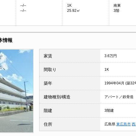
--/--
1K
南東
--/--
25.92㎡
3階
本情報
家賃
3.6万円
間取り
1K
築年
1994年04月 (築32
建物種別/構造
アパート／鉄骨造
階建
3階建
住所
広島県
東広島市
西