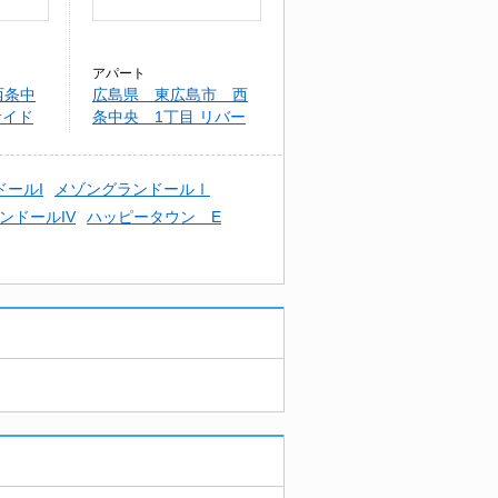
アパート
西条中
広島県 東広島市 西
サイド
条中央 1丁目 リバー
サイド福村 II
ールI
メゾングランドールⅠ
ンドールIV
ハッピータウン E