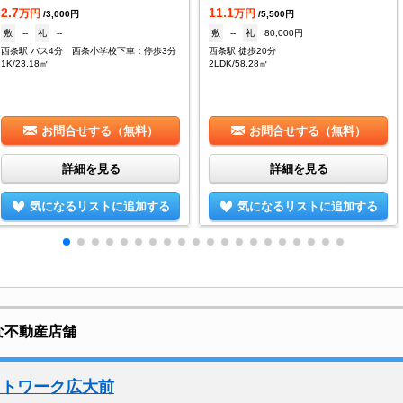
2.7
11.1
万円
万円
/3,000円
/5,500円
敷
--
礼
--
敷
--
礼
80,000円
西条駅 バス4分 西条小学校下車：停歩3分
西条駅 徒歩20分
1K/23.18㎡
2LDK/58.28㎡
お問合せする（無料）
お問合せする（無料）
詳細を見る
詳細を見る
気になるリストに追加する
気になるリストに追加する
な不動産店舗
ットワーク広大前