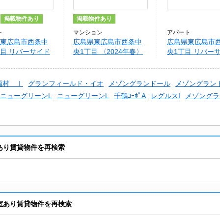
掲載物件あり
掲載物件あり
ト
マンション
アパート
東広島市西条中
広島県東広島市西条中
広島県東広島市
目 リバーサイド
央1丁目 〈2024年春〉
央1丁目 リバー
I
VERDY中央
福村 Ⅱ
福村 Ⅰ
グランフィールド・イオ
メゾングランドール
メゾングランド
ニューグリーンL
ニューグリーンL
千鶴ｺｰﾎﾟA
レグルスI
メゾングラ
あり賃貸物件を再検索
室あり賃貸物件を再検索