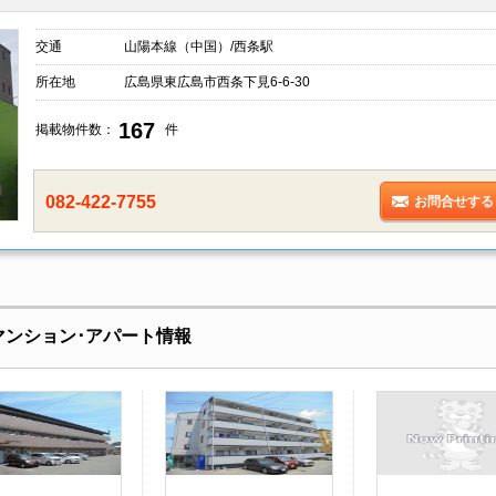
交通
山陽本線（中国）/西条駅
所在地
広島県東広島市西条下見6-6-30
167
掲載物件数：
件
082-422-7755
お問合せする
マンション･アパート情報