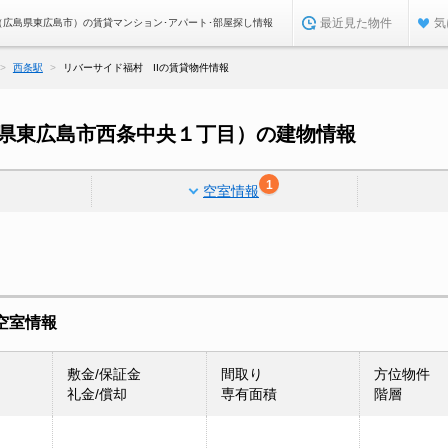
最近見た物件
気
I（広島県東広島市）の賃貸マンション･アパート･部屋探し情報
西条駅
リバーサイド福村 IIの賃貸物件情報
島県東広島市西条中央１丁目）の建物情報
1
空室情報
空室情報
敷金/保証金
間取り
方位物件
礼金/償却
専有面積
階層