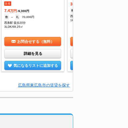
3.3
新着
万円
/--
7.4
敷
--
礼
49,500円
万円
/6,000円
西条駅 バス5分 江熊下車：停歩7分
敷
--
礼
70,000円
1K/23.18㎡
西条駅 徒歩20分
3LDK/68.25㎡
お問合せする（無料）
お問合せする（無料）
詳細を見る
詳細を見る
気になるリストに追加する
気になるリストに追加する
広島県東広島市の賃貸を探す