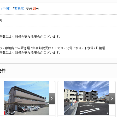
（中国）
/
西条駅
徒歩
18
分
り
階数により設備が異なる場合がございます。
 / 敷地内ごみ置き場 / 集合郵便受け / LPガス / 公営上水道 / 下水道 / 駐輪場
階数により設備が異なる場合がございます。
物件