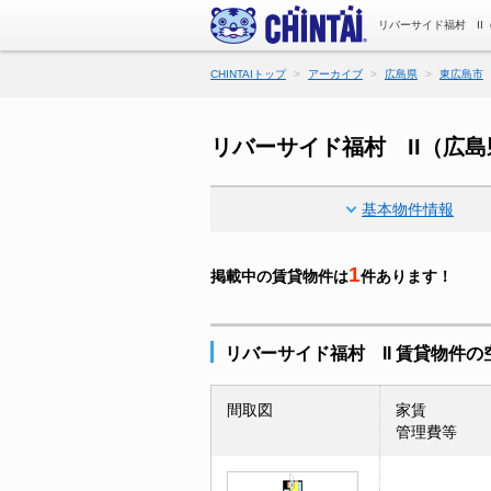
リバーサイド福村 I
CHINTAIトップ
アーカイブ
広島県
東広島市
リバーサイド福村 II（広
基本物件情報
1
掲載中の賃貸物件は
件あります！
リバーサイド福村 II 賃貸物件の
間取図
家賃
管理費等