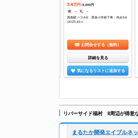
.5
3.6
万円
万円
/--
/3,000円
--
礼
35,000円
敷
--
礼
--
条駅 徒歩23分
西条駅 バス4分 西条小学校下車：停歩3分
/25.9㎡
1K/25.92㎡
お問合せする（無料）
お問合せする（無料）
詳細を見る
詳細を見る
気になるリストに追加する
気になるリストに追加する
リバーサイド福村 II周辺が得意
まるたか開発エイブルネ