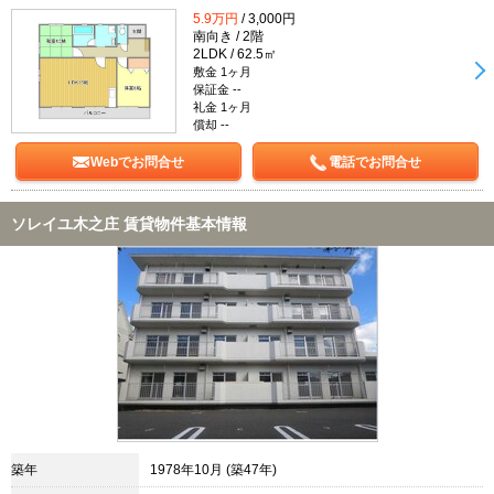
5.9万円
/ 3,000円
南向き / 2階
2LDK / 62.5㎡
敷金 1ヶ月
保証金 --
礼金 1ヶ月
償却 --
Webでお問合せ
電話でお問合せ
ソレイユ木之庄 賃貸物件基本情報
築年
1978年10月 (築47年)