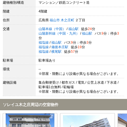
建物種別/構造
マンション／鉄筋コンクリート造
階建
4階建
住所
広島県
福山市
木之庄町
２丁目
交通
山陽本線（中国）
/
福山駅
徒歩
24
分
山陽新幹線（中国・九州）
/
福山駅
バス
9
分：停歩
3
分
福塩線
/
福山駅
バス
9
分：停歩
3
分
福塩線
/
備後本庄駅
徒歩
19
分
福塩線
/
横尾駅
徒歩
57
分
駐車場
駐車場あり
環境
--
※部屋・階数により設備が異なる場合がございます。
建物設備
集合郵便受け / 都市ガス / 電気 / 公営上水道 / 下水道 /
駐車場1台無料 / 駐輪場
※部屋・階数により設備が異なる場合がございます。
ソレイユ木之庄周辺の空室物件