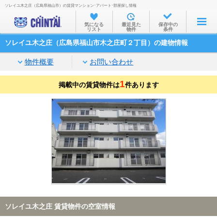
ソレイユ木之庄（広島県福山市）の賃貸マンション･アパート･部屋探し情報
お部屋を探す
気になる
最近見た
保存中の
リスト
物件
条件
沿線・駅から
ソレイユ木之庄（広島県福山市木之庄町２丁目）の建物情報
住所から
物件概要
お問い合わせ
家賃相場から
1
掲載中の賃貸物件は
通勤通学時間から
件あります
物件特集から
不動産会社から
TOP
ソレイユ木之庄 賃貸物件の空室情報