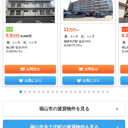
11
定借
新
万円
/--
5.9
8.
万円
/3,000円
敷
2ヶ月
礼
1ヶ月
備後本庄駅 徒歩19分
敷
1ヶ月
礼
1ヶ月
敷
3LDK/75.25㎡
福山駅 徒歩24分
福山
2LDK/62.5㎡
2LD
お問合せ
お問合せ
お気に入り
お気に入り
福山市の賃貸物件を見る
＞
福山市木之庄町の賃貸物件を見る
＞