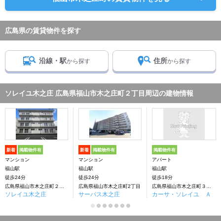
広島県の賃貸物件を探す
沿線・駅
住所
から探す
から探す
ソレイユ木之庄 広島県福山市木之庄町２丁目周辺の建物情報
新着
掲載物件有
新着
掲載物件有
掲載物件有
マンション
マンション
アパート
福山駅
福山駅
福山駅
徒歩24分
徒歩24分
徒歩18分
広島県福山市木之庄町２丁目
広島県福山市木之庄町2丁目
広島県福山市木之庄町３丁目
ソレイユ木之庄
サーパス木之庄
カーサ・ソレイユ Ａ