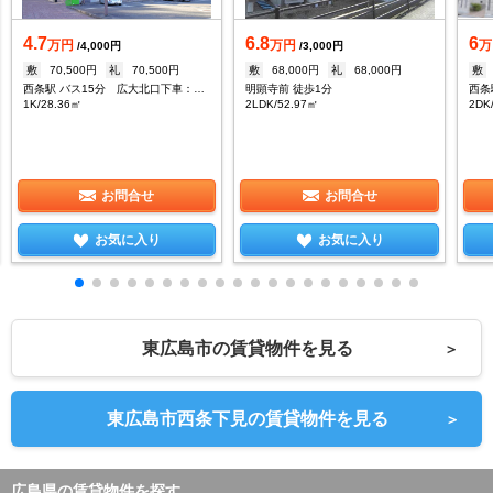
4.7
6.8
6
万円
万円
万
/4,000円
/3,000円
敷
70,500円
礼
70,500円
敷
68,000円
礼
68,000円
敷
西条駅 バス15分 広大北口下車：停歩1分
明顕寺前 徒歩1分
1K/28.36㎡
2LDK/52.97㎡
2DK
お問合せ
お問合せ
お気に入り
お気に入り
東広島市の賃貸物件を見る
＞
東広島市西条下見の賃貸物件を見る
＞
広島県の賃貸物件を探す