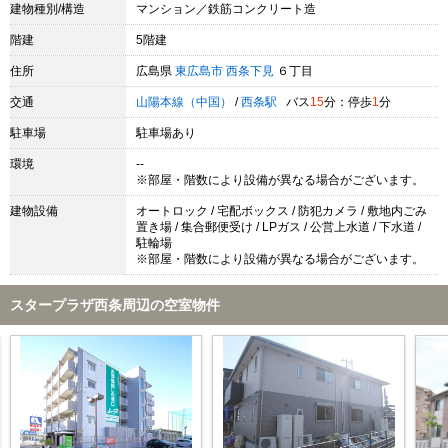
建物種別/構造
マンション／鉄筋コンクリート造
階建
5階建
住所
広島県
東広島市
西条下見
６丁目
交通
山陽本線（中国）
/
西条駅
バス
15
分：停歩
1
分
駐車場
駐車場あり
環境
--
※部屋・階数により設備が異なる場合がございます。
建物設備
オートロック / 宅配ボックス / 防犯カメラ / 敷地内ごみ
置き場 / 集合郵便受け / LPガス / 公営上水道 / 下水道 /
駐輪場
※部屋・階数により設備が異なる場合がございます。
スタープラザ西条周辺の空室物件