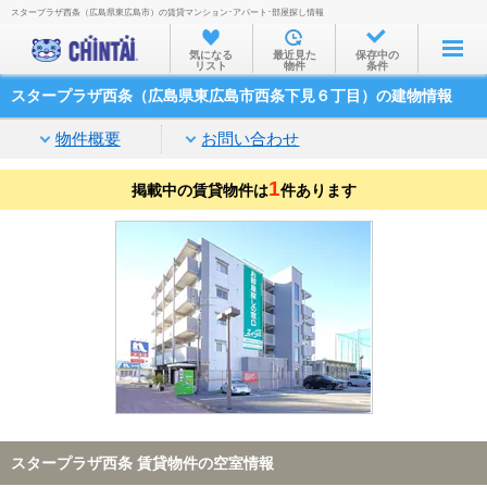
スタープラザ西条（広島県東広島市）の賃貸マンション･アパート･部屋探し情報
お部屋を探す
気になる
最近見た
保存中の
リスト
物件
条件
沿線・駅から
スタープラザ西条（広島県東広島市西条下見６丁目）の建物情報
住所から
物件概要
お問い合わせ
家賃相場から
1
掲載中の賃貸物件は
通勤通学時間から
件あります
物件特集から
不動産会社から
TOP
スタープラザ西条 賃貸物件の空室情報