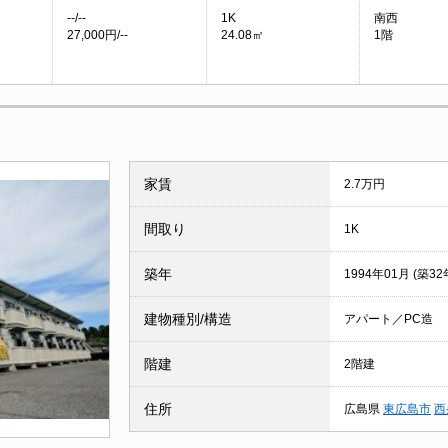
--/--
1K
南西
27,000円/--
24.08㎡
1階
家賃
2.7万円
間取り
1K
築年
1994年01月 (築32
建物種別/構造
アパート／PC造
階建
2階建
住所
広島県
東広島市
西