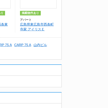
あり
掲載物件あり
アパート
西条東
広島県東広島市西条町
寺家 アイリスＥ
RP 75 A
CARP 75 A
山内ビル