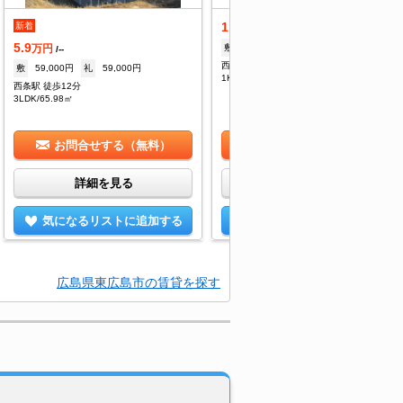
1.9
新着
万円
/3,000円
5.9
敷
--
礼
28,500円
万円
/--
西条駅 バス5分 下寺家下車：停歩7分
敷
59,000円
礼
59,000円
1K/23.77㎡
西条駅 徒歩12分
3LDK/65.98㎡
お問合せする（無料）
お問合せする（無料）
詳細を見る
詳細を見る
気になるリストに追加する
気になるリストに追加する
広島県東広島市の賃貸を探す