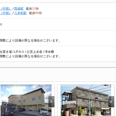
（中国）
/
西条駅
徒歩
13
分
（中国）
/
八本松駅
徒歩
66
分
り
階数により設備が異なる場合がございます。
置き場 / LPガス / 公営上水道 / 浄水槽
階数により設備が異なる場合がございます。