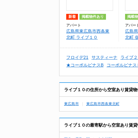
新着
掲載物件あり
掲載
アパート
アパー
広島県東広島市西条東
広島県
北町 ライブ１０
北町 
東北町
フロイデ21
サスティーナ
ライブ２
★コーポルピナスB
コーポルピナス
ライブ１０の住所から空室あり賃貸物
東広島市
東広島市西条東北町
ライブ１０の最寄駅から空室あり賃貸