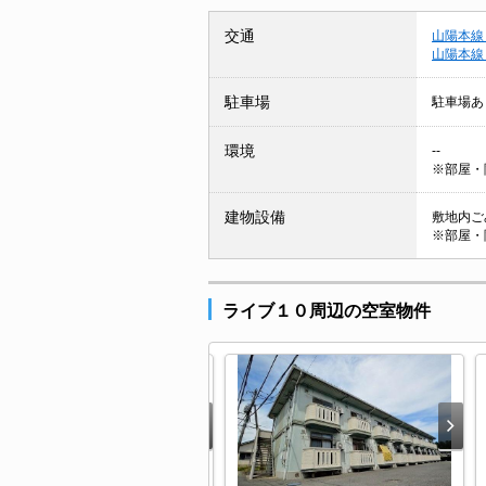
交通
山陽本線
山陽本線
駐車場
駐車場あ
環境
--
※部屋・
建物設備
敷地内ごみ
※部屋・
ライブ１０周辺の空室物件