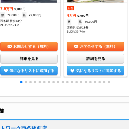
7.9
新着
万円
/2,000円
4
敷
79,000円
礼
79,000円
万円
/2,000円
西条駅 徒歩13分
敷
--
礼
40,000円
2LDK/62.74㎡
西条駅 徒歩13分
1LDK/39.74㎡
お問合せする（無料）
お問合せする（無料）
詳細を見る
詳細を見る
気になるリストに追加する
気になるリストに追加する
舗
ットワーク西条駅前店