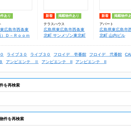
物件あり
新着
掲載物件あり
新着
掲載物件
ト
テラスハウス
アパート
東広島市西条東
広島県東広島市西条東
広島県東広島市
仮）Ｄ－Ｒｏｏｍ
北町 サンメゾン東北町
北町 山内ビル
０
ライブ３０
ライブ３０
フロイデ 壱番館
フロイデ 弐番館
CA
Ｂ
アンビエンテ Ⅱ
アンビエンテ II
アンビエンテ II
件を再検索
物件を再検索