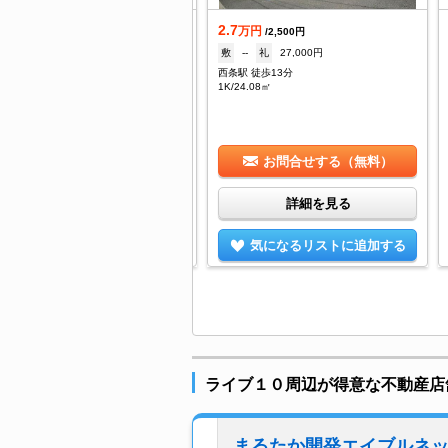
.7
2.7
万円
万円
/6,500円
/2,500円
--
礼
90,000円
敷
--
礼
27,000円
条駅 徒歩13分
西条駅 徒歩13分
/27.54㎡
1K/24.08㎡
お問合せする（無料）
お問合せする（無料）
詳細を見る
詳細を見る
気になるリストに追加する
気になるリストに追加する
ライブ１０周辺が得意な不動産店
まるたか開発エイブルネ