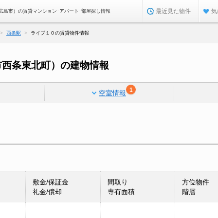
最近見た物件
気
広島市）の賃貸マンション･アパート･部屋探し情報
西条駅
ライブ１０の賃貸物件情報
市西条東北町）の建物情報
1
空室情報
敷金/保証金
間取り
方位物件
礼金/償却
専有面積
階層