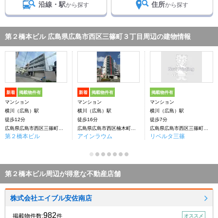
沿線・駅
住所
から探す
から探す
第２橋本ビル 広島県広島市西区三篠町３丁目周辺の建物情報
新着
掲載物件有
新着
掲載物件有
掲載物件有
マンション
マンション
マンション
横川（広島）駅
横川（広島）駅
横川（広島）駅
徒歩12分
徒歩16分
徒歩7分
広島県広島市西区三篠町３丁目
広島県広島市西区楠木町４丁目
広島県広島市西区三篠町３丁目
第２橋本ビル
アインラウム
リベルタ三篠
第２橋本ビル周辺が得意な不動産店舗
株式会社エイブル安佐南店
982
掲載物件数:
件
オススメ