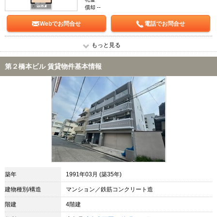
償却 --
Webでお問合せ
電話でお問合せ
もっと見る
第２橋本ビル 賃貸物件基本情報
築年
1991年03月 (築35年)
建物種別/構造
マンション／鉄筋コンクリート造
階建
4階建