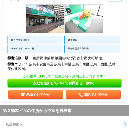
駅まで車で送迎可
駐車場有
チャイルドスペース有
駅から徒歩３分以内
得意沿線・駅：
西原駅 中筋駅 祇園新橋北駅 古市駅 大町駅 他
得意エリア：
広島市安佐南区 広島市中区 広島市東区 広島市西区 広島市
安佐北区 他
この物件はLINEで不動産会社へお問合せができます！
友だち追加してLINEでお問合せ（無料）
Webでお問合せ
電話でお問合せ
第２橋本ビルの住所から空室を再検索
広島市西区