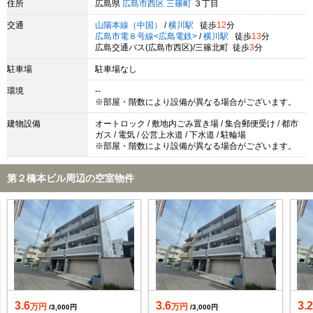
住所
広島県
広島市西区
三篠町
３丁目
交通
山陽本線（中国）
/
横川駅
徒歩
12
分
広島市電８号線<広島電鉄>
/
横川駅
徒歩
13
分
広島交通バス(広島市西区)/三篠北町 徒歩
3
分
駐車場
駐車場なし
環境
--
※部屋・階数により設備が異なる場合がございます。
建物設備
オートロック / 敷地内ごみ置き場 / 集合郵便受け / 都市
ガス / 電気 / 公営上水道 / 下水道 / 駐輪場
※部屋・階数により設備が異なる場合がございます。
第２橋本ビル周辺の空室物件
3.6
3.6
3.
万円
万円
/3,000円
/3,000円