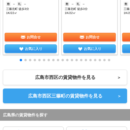
敷
--
礼
--
敷
--
礼
--
敷
三篠北町 徒歩3分
三篠北町 徒歩3分
三篠
1K/22㎡
1K/22㎡
1K/
お問合せ
お問合せ
お気に入り
お気に入り
広島市西区の賃貸物件を見る
＞
広島市西区三篠町の賃貸物件を見る
＞
広島県の賃貸物件を探す