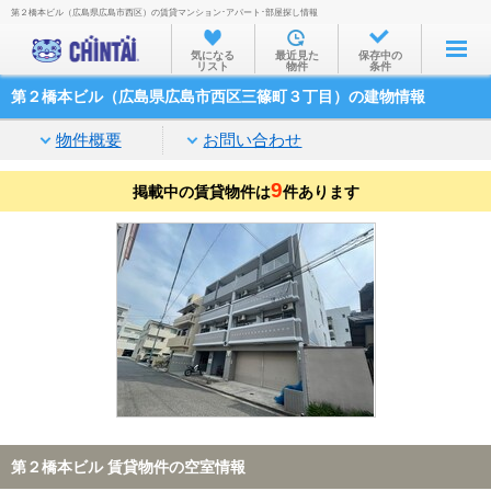
第２橋本ビル（広島県広島市西区）の賃貸マンション･アパート･部屋探し情報
お部屋を探す
気になる
最近見た
保存中の
リスト
物件
条件
沿線・駅から
第２橋本ビル（広島県広島市西区三篠町３丁目）の建物情報
住所から
物件概要
お問い合わせ
家賃相場から
9
掲載中の賃貸物件は
通勤通学時間から
件あります
物件特集から
不動産会社から
TOP
第２橋本ビル 賃貸物件の空室情報