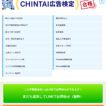
駅から徒歩３分以内
開店10年以上
仲介手数料家賃の55%以下
多店舗展開
駅まで車で送迎可
駐車場有
社宅・寮対応物件あり
保証人不要相談可
引越会社紹介
女性スタッフ対応
入居ローン対応可
24時間管理
チャイルドスペース有
ChintaiNet掲載店舗
エイブルWEB掲載店舗
Woman掲載店舗
オンライン相談可
この不動産会社へはLINEでお問合せができます！
友だち追加してLINEでお問合せ（無料）