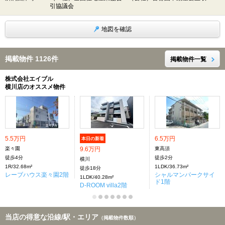
引協議会
地図を確認
掲載物件 1126件
掲載物件一覧
株式会社エイブル
横川店のオススメ物件
5.5万円
6.5万円
本日の新着
楽々園
9.6万円
東高須
徒歩4分
徒歩2分
横川
1R/32.68m²
1LDK/36.73m²
徒歩18分
レーブハウス楽々園2階
シャルマンパークサイ
1LDK/40.28m²
ド1階
D-ROOM villa2階
当店の得意な沿線/駅・エリア
（掲載物件数順）