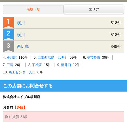
沿線・駅
エリア
横川
518件
横川
518件
西広島
349件
4.
横川駅
110件
5.
広電西広島（己斐）
59件
6.
安芸長束
30件
7.
三滝
26件
8.
下祇園
15件
9.
新井口
12件
10.
商工センター入口
0件
この店舗にお問合せする
株式会社エイブル横川店
お名前
【必須】