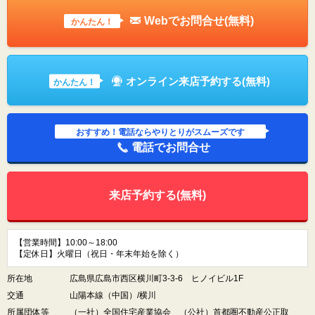
Webでお問合せ(無料)
かんたん！
オンライン来店予約する(無料)
かんたん！
おすすめ！電話ならやりとりがスムーズです
電話でお問合せ
来店予約する(無料)
【営業時間】10:00～18:00
【定休日】火曜日（祝日・年末年始を除く）
所在地
広島県広島市西区横川町3-3-6 ヒノイビル1F
交通
山陽本線（中国）/横川
所属団体等
（一社）全国住宅産業協会 （公社）首都圏不動産公正取