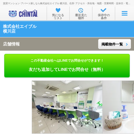
賃貸マンション･アパート探しなら株式会社エイブル 横川店。住所･アクセス・所在地・地図・営業時間・定休日・電話番号などを掲載。
お部屋を探す
気になる
最近見た
保存中の
リスト
物件
条件
沿線・駅から
株式会社エイブル
住所から
横川店
家賃相場から
店舗情報
掲載物件一覧
通勤通学時間から
この不動産会社へはLINEでお問合せができます！
物件特集から
友だち追加してLINEでお問合せ（無料）
不動産会社から
TOP