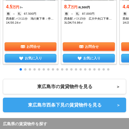
4.5
8.7
4.
万円
万円
/--
/6,500円
敷
--
礼
67,500円
敷
--
礼
87,000円
敷
西条駅 バス11分 鴻の巣下車：停歩11分
西条駅 バス15分 広大中央口下車：停歩6分
1K/30.24㎡
3LDK/74.98㎡
1K/
お問合せ
お問合せ
お気に入り
お気に入り
東広島市の賃貸物件を見る
＞
東広島市西条下見の賃貸物件を見る
＞
広島県の賃貸物件を探す