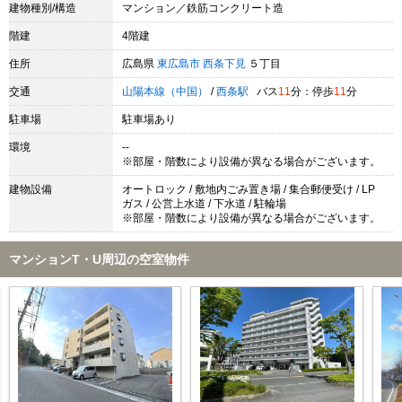
建物種別/構造
マンション／鉄筋コンクリート造
階建
4階建
住所
広島県
東広島市
西条下見
５丁目
交通
山陽本線（中国）
/
西条駅
バス
11
分：停歩
11
分
駐車場
駐車場あり
環境
--
※部屋・階数により設備が異なる場合がございます。
建物設備
オートロック / 敷地内ごみ置き場 / 集合郵便受け / LP
ガス / 公営上水道 / 下水道 / 駐輪場
※部屋・階数により設備が異なる場合がございます。
マンションT・U周辺の空室物件