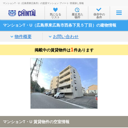
マンションT・U（広島県東広島市）の賃貸マンション･アパート･部屋探し情報
お部屋を探す
気になる
最近見た
保存中の
リスト
物件
条件
沿線・駅から
マンションT・U（広島県東広島市西条下見５丁目）の建物情報
住所から
物件概要
お問い合わせ
家賃相場から
1
掲載中の賃貸物件は
通勤通学時間から
件あります
物件特集から
不動産会社から
TOP
マンションT・U 賃貸物件の空室情報