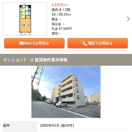
4.5万円
/ --
南向き / 2階
1K / 30.24㎡
敷金 --
保証金 --
礼金 67,500円
償却 --
Webでお問合せ
電話でお問合せ
マンションT・U 賃貸物件基本情報
築年
2000年03月 (築26年)