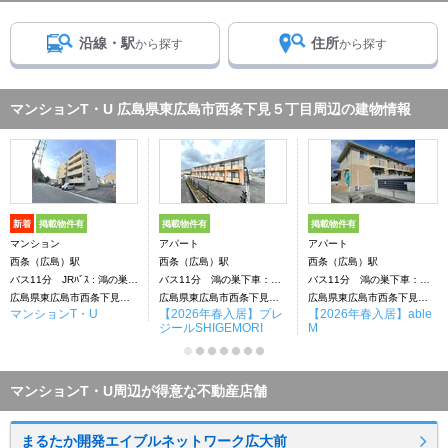
沿線・駅
住所
から探す
から探す
マンションT・U 広島県東広島市西条下見５丁目周辺の建物情報
新着
掲載物件有
掲載物件有
掲載物件有
マンション
アパート
アパート
西条（広島）駅
西条（広島）駅
西条（広島）駅
バス11分 JRﾊﾞｽ : 鴻の巣下車：停歩11分
バス11分 鴻の巣下車：停歩7分
バス11分 鴻の巣下車：停歩3分
広島県東広島市西条下見５丁目
広島県東広島市西条下見５丁目
広島県東広島市西条下見５丁目
マンションT・U
【2026年春入居】プレ
【2026年春入居】able
ジールSHIGEMORI
M
マンションT・U周辺が得意な不動産店舗
まるたか開発エイブルネットワーク広大前