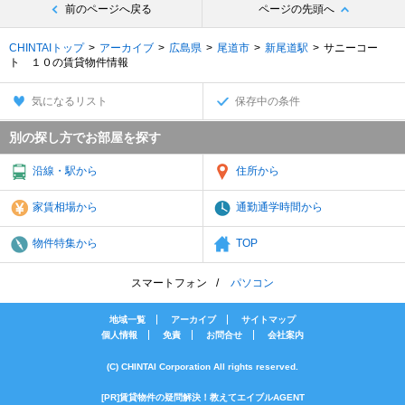
前のページへ戻る
ページの先頭へ
CHINTAIトップ
アーカイブ
広島県
尾道市
新尾道駅
サニーコー
ト １０の賃貸物件情報
気になるリスト
保存中の条件
別の探し方でお部屋を探す
沿線・駅から
住所から
家賃相場から
通勤通学時間から
物件特集から
TOP
スマートフォン
パソコン
地域一覧
アーカイブ
サイトマップ
個人情報
免責
お問合せ
会社案内
(C) CHINTAI Corporation All rights reserved.
[PR]賃貸物件の疑問解決！教えてエイブルAGENT