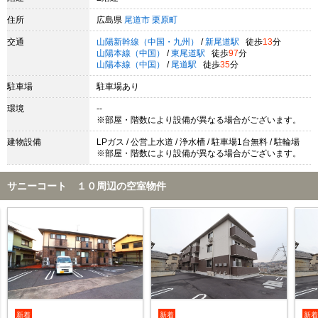
住所
広島県
尾道市
栗原町
交通
山陽新幹線（中国・九州）
/
新尾道駅
徒歩
13
分
山陽本線（中国）
/
東尾道駅
徒歩
97
分
山陽本線（中国）
/
尾道駅
徒歩
35
分
駐車場
駐車場あり
環境
--
※部屋・階数により設備が異なる場合がございます。
建物設備
LPガス / 公営上水道 / 浄水槽 / 駐車場1台無料 / 駐輪場
※部屋・階数により設備が異なる場合がございます。
サニーコート １０周辺の空室物件
新着
新着
新着