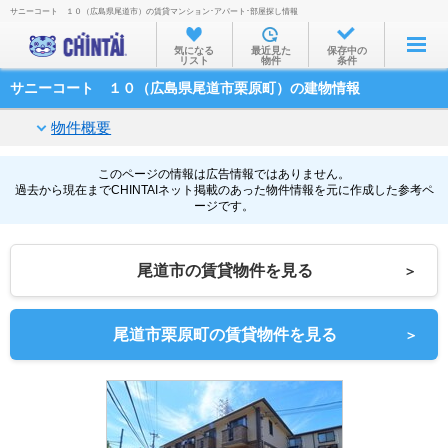
サニーコート １０（広島県尾道市）の賃貸マンション･アパート･部屋探し情報
お部屋を探す
気になる
最近見た
保存中の
リスト
物件
条件
沿線・駅から
サニーコート １０（広島県尾道市栗原町）の建物情報
住所から
物件概要
家賃相場から
通勤通学時間から
このページの情報は広告情報ではありません。
過去から現在までCHINTAIネット掲載のあった物件情報を元に作成した参考ペ
ージです。
物件特集から
不動産会社から
尾道市の賃貸物件を見る
＞
TOP
尾道市栗原町の賃貸物件を見る
＞