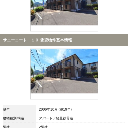
サニーコート １０ 賃貸物件基本情報
築年
2006年10月 (築19年)
建物種別/構造
アパート／軽量鉄骨造
階建
2階建