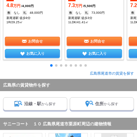
4.8
7.3
7.2
万円
万円
/4,000円
/5,500円
敷
なし
礼
48,000円
敷
なし
礼
73,000円
敷
新尾道駅 徒歩9分
新尾道駅 徒歩3分
新尾
1R/29.25㎡
1LDK/41.41㎡
1LD
お問合せ
お問合せ
お気に入り
お気に入り
広島県尾道市の賃貸を探す
広島県の賃貸物件を探す
沿線・駅
住所
から探す
から探す
サニーコート １０ 広島県尾道市栗原町周辺の建物情報