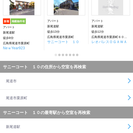
アパート
アパート
新着
掲載物件有
新尾道駅
新尾道駅
アパート
徒歩13分
徒歩12分
新尾道駅
広島県尾道市栗原町
広島県尾道市栗原町６０６２－４
徒歩9分
サニーコート １０
レオパレスＯＧＡＷＡ
広島県尾道市栗原町
NeｗYear923
サニーコート １０の住所から空室を再検索
尾道市
尾道市栗原町
サニーコート １０の最寄駅から空室を再検索
新尾道駅