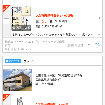
5.5
万円
(管理費等：4,000円)
敷
なし
礼
30,000円
2階
1LDK
36.61m²
画像：16枚
収納はシューズボックス・クロゼットなど豊富なので、広々と空間
を利用することも可能です。化粧品や洗面道具といった小物もスッ
株式会社アークス エイブルネットワーク福山駅
キリまとめて収納できる独立洗面台があります。来訪者の顔が確認
詳細を見る
前店
できる、安心のTVインターホン付きです。駐車場がご利用いただけ
情報更新日
2026/08/10
る物件です。お忙しい方にオススメ、敷地内にごみ置き場のある物
件です。
クレド
賃貸アパート
山陽本線（中国）/東尾道駅 徒歩23分
広島県尾道市山波町
築13年
2階建
4
万円
(管理費等：2,300円)