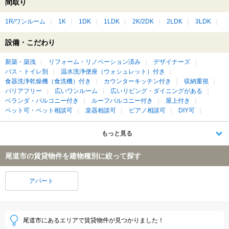
間取り
1R/ワンルーム
1K
1DK
1LDK
2K/2DK
2LDK
3LDK
設備・こだわり
新築・築浅
リフォーム・リノベーション済み
デザイナーズ
バス・トイレ別
温水洗浄便座（ウォシュレット）付き
食器洗浄乾燥機（食洗機）付き
カウンターキッチン付き
収納重視
バリアフリー
広いワンルーム
広いリビング・ダイニングがある
ベランダ・バルコニー付き
ルーフバルコニー付き
屋上付き
ペット可・ペット相談可
楽器相談可
ピアノ相談可
DIY可
もっと見る
尾道市の賃貸物件を建物種別に絞って探す
アパート
尾道市にあるエリアで賃貸物件が見つかりました！