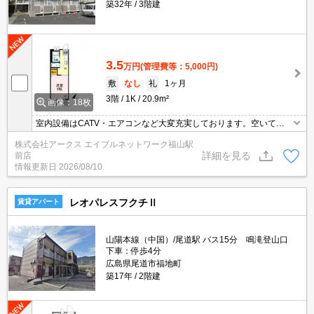
築32年
3階建
3.5
万円
(管理費等：5,000円)
敷
なし
礼
1ヶ月
3階
1K
20.9m²
画像：18枚
室内設備はCATV・エアコンなど大変充実しております。空いてい
る駐車場があるので、近くに車を駐車できます。ハウスダストやア
株式会社アークス エイブルネットワーク福山駅
レルギーに弱い方にもおすすめなフローリング付きの物件です。駐
詳細を見る
前店
輪場付きの物件です。面倒なゴミ捨ての負担を軽減させることがで
情報更新日
2026/08/10
きるのが敷地内ごみ置き場の魅力です。1Kの物件です。
レオパレスフクチⅡ
賃貸アパート
山陽本線（中国）/尾道駅 バス15分 鳴滝登山口
下車：停歩4分
広島県尾道市福地町
築17年
2階建