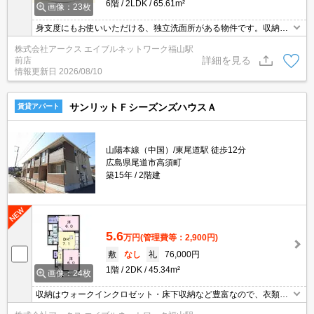
6階
2LDK
65.61m²
画像：23枚
身支度にもお使いいただける、独立洗面所がある物件です。収納は
クロゼット・シューズボックスなどが備え付けられているので、衣
株式会社アークス エイブルネットワーク福山駅
類や日用品の収納に重宝します。こちらの物件からは2駅が近くに
詳細を見る
前店
あり、移動範囲も広がります。一度にたくさん調理できる3口コン
情報更新日
2026/08/10
ロの物件は、忙しい時でも効率よく料理したい人におすすめです。
サンリットＦシーズンズハウスＡ
賃貸アパート
山陽本線（中国）/東尾道駅 徒歩12分
広島県尾道市高須町
築15年
2階建
5.6
万円
(管理費等：2,900円)
敷
なし
礼
76,000円
1階
2DK
45.34m²
画像：24枚
収納はウォークインクロゼット・床下収納など豊富なので、衣類や
履き物の整理がしやすく便利です。モニターで来訪者を確認し、イ