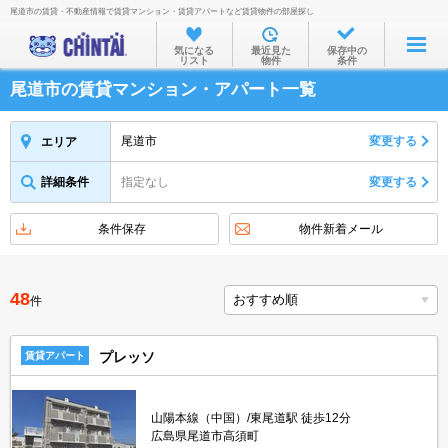
尾道市の賃貸・不動産情報で賃貸マンション・賃貸アパートなど賃貸物件の部屋探し
お部屋を探す
気になる
最近見た
保存中の
リスト
物件
条件
沿線・駅から
尾道市の賃貸マンション・アパート一覧
住所から
家賃相場から
尾道市
変更する
エリア
通勤通学時間から
詳細条件
指定なし
変更する
物件特集から
条件保存
物件新着メール
不動産会社から
TOP
48
件
プレッソ
賃貸アパート
山陽本線（中国）/東尾道駅 徒歩12分
広島県尾道市高須町