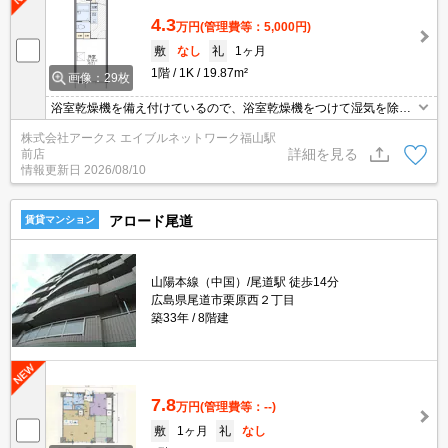
4.3
万円
(管理費等：5,000円)
敷
なし
礼
1ヶ月
1階
1K
19.87m²
画像：29枚
浴室乾燥機を備え付けているので、浴室乾燥機をつけて湿気を除去
すればカビの発生を予防できます。モニターで来訪者を確認し、イ
株式会社アークス エイブルネットワーク福山駅
ンターホンを通じて室内から会話することができます。ロフトは子
詳細を見る
前店
供だけでなく大人の遊び心も刺激します。学生さんのお住まいにも
情報更新日
2026/08/10
おすすめの間取り1Kです。バスルームとトイレが分かれています。
アロード尾道
賃貸マンション
山陽本線（中国）/尾道駅 徒歩14分
広島県尾道市栗原西２丁目
築33年
8階建
7.8
万円
(管理費等：--)
敷
1ヶ月
礼
なし