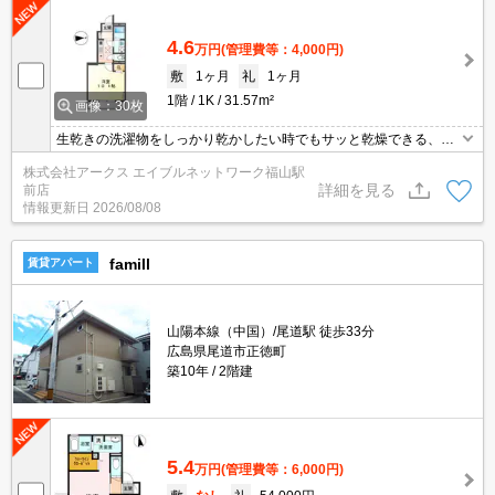
4.6
万円
(管理費等：4,000円)
敷
1ヶ月
礼
1ヶ月
1階
1K
31.57m²
画像：30枚
生乾きの洗濯物をしっかり乾かしたい時でもサッと乾燥できる、浴
室乾燥機を備え付けております。直接会わずにインターホン越しに
株式会社アークス エイブルネットワーク福山駅
来訪者を確認できるので、トラブルの事前回避にも繋がります。シ
詳細を見る
前店
ステムキッチン付きの物件です。エアコン付きなので暑い日も寒い
情報更新日
2026/08/08
日も安心して過ごせます。アパートタイプのお部屋です。
famill
賃貸アパート
山陽本線（中国）/尾道駅 徒歩33分
広島県尾道市正徳町
築10年
2階建
5.4
万円
(管理費等：6,000円)