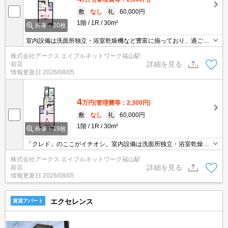
敷
なし
礼
60,000円
1階
1R
30m²
画像：20枚
室内設備は洗面所独立・浴室乾燥機など豊富に揃っており、過ごし
やすいお部屋になっております。来客が一目でわかるTVインターホ
株式会社アークス エイブルネットワーク福山駅
ン付き。共用部には宅配ボックスが備え付けられているため、忙し
詳細を見る
前店
くて在宅可時間が少なくても荷物を受け取れます。オシャレなワン
情報更新日
2026/08/05
ルームでの一人暮らしはとても快適です。バルコニーをご活用いた
だけます。
4
万円
(管理費等：2,300円)
敷
なし
礼
60,000円
1階
1R
30m²
画像：19枚
「クレド」のここがイチオシ。室内設備は洗面所独立・浴室乾燥機
など充実した設備を備え付けています。不在時でも荷物を受け取れ
株式会社アークス エイブルネットワーク福山駅
るため、時間調整の手間が省ける宅配ボックスを備えております。
詳細を見る
前店
TVインターホンで、モニターから来訪者が確認できます。敷地内に
情報更新日
2026/08/05
居住者用の駐輪場がある物件です。
エクセレンス
賃貸アパート