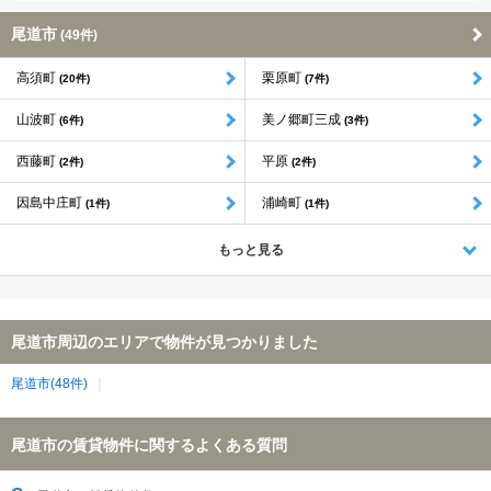
尾道市
(49件)
高須町
栗原町
(20件)
(7件)
山波町
美ノ郷町三成
(6件)
(3件)
西藤町
平原
(2件)
(2件)
因島中庄町
浦崎町
(1件)
(1件)
もっと見る
尾道市周辺のエリアで物件が見つかりました
尾道市(48件)
尾道市の賃貸物件に関するよくある質問