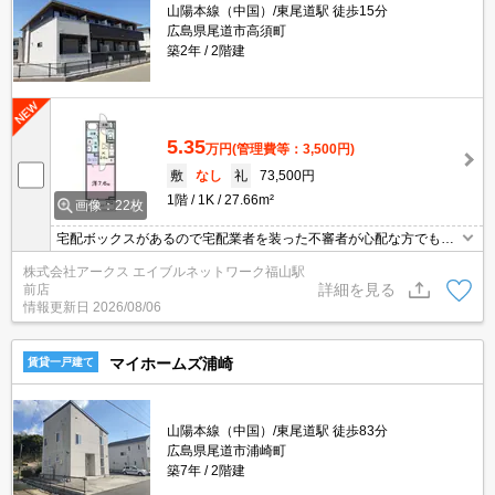
山陽本線（中国）/東尾道駅 徒歩15分
広島県尾道市高須町
築2年
2階建
5.35
万円
(管理費等：3,500円)
敷
なし
礼
73,500円
1階
1K
27.66m²
画像：22枚
宅配ボックスがあるので宅配業者を装った不審者が心配な方でも、
玄関先で荷物を受け取る必要がなくなるため安心できます。セキュ
株式会社アークス エイブルネットワーク福山駅
リティ面は、オートロック・TVインターホンなど充実しているので
詳細を見る
前店
安心して生活できます。室内設備は洗面所独立・浴室乾燥機などが
情報更新日
2026/08/06
揃っており、とても充実しています。バルコニーをご活用いただけ
ます。
マイホームズ浦崎
賃貸一戸建て
山陽本線（中国）/東尾道駅 徒歩83分
広島県尾道市浦崎町
築7年
2階建