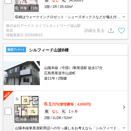
敷
なし
礼
54,000円
1階
1R
35.43m²
画像：21枚
収納はウォークインクロゼット・シューズボックスなどが備え付け
られているので、衣類や日用品の収納に重宝します。独立洗面台は
株式会社アークス エイブルネットワーク福山駅
コンセントや照明、大きな鏡などがついているので化粧や身支度の
詳細を見る
前店
際に便利です。セキュリティ面は、オートロック・TVインターホン
情報更新日
2026/08/10
などを設置しているので安全面でも優れております。フローリング
張りの物件です。
シルフィード山波B棟
賃貸アパート
山陽本線（中国）/東尾道駅 徒歩17分
広島県尾道市山波町
築11年
2階建
6.1
万円
(管理費等：4,000円)
敷
なし
礼
1ヶ月
2階
1LDK
52m²
画像：16枚
山陽本線東尾道駅周辺への引っ越しをお考えなら「シルフィード山