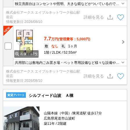
独立洗面台はコンセントや照明、大きな鏡などがついているので化
粧や身支度の際に便利です。収納はシューズボックス・床下収納な
株式会社アークス エイブルネットワーク福山駅
ど豊富なので、広々と空間を利用することも可能です。セキュリテ
詳細を見る
前店
ィ面は、TVインターホン・オートロックなど充実しているので安心
情報更新日
2026/08/10
して生活できます。駐輪場付きの物件です。
7.7
万円
(管理費等：5,000円)
敷
なし
礼
1ヶ月
1階
2LDK
52.55m²
画像：17枚
共用部には敷地内ごみ置き場・ペット専用設備など様々な設備やサ
ービスが揃っているので便利です。収納はシューズボックス・床下
株式会社アークス エイブルネットワーク福山駅
収納など豊富なので、衣類や履き物の整理がしやすく便利です。入
詳細を見る
前店
浴後でも湿気に悩まされずに化粧やヘアメイクができる独立洗面台
情報更新日
2026/08/10
を採用しています。こちらの物件には、車2台を停められるスペー
スがあります。
シルフィード山波 Ａ棟
賃貸アパート
山陽本線（中国）/東尾道駅 徒歩17分
広島県尾道市山波町
築11年
2階建