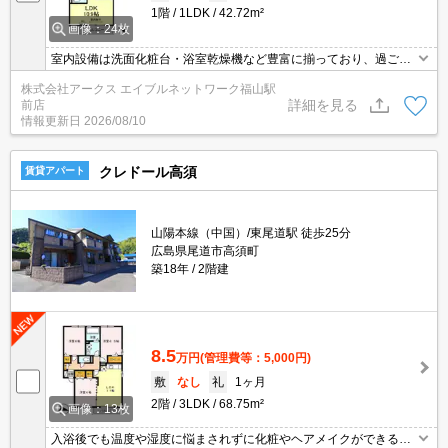
1階
1LDK
42.72m²
画像：24枚
室内設備は洗面化粧台・浴室乾燥機など豊富に揃っており、過ごし
やすいお部屋になっております。セキュリティ面は、TVインターホ
株式会社アークス エイブルネットワーク福山駅
ン・オートロックなど充実しているので、防犯対策もばっちりで
詳細を見る
前店
す。宅配ボックスに荷物を預けられるので、配達時間に家で直接対
情報更新日
2026/08/10
応する必要はなく外出中や仕事中に時間を気にする必要はありませ
ん。
クレドール高須
賃貸アパート
山陽本線（中国）/東尾道駅 徒歩25分
広島県尾道市高須町
築18年
2階建
8.5
万円
(管理費等：5,000円)
敷
なし
礼
1ヶ月
2階
3LDK
68.75m²
画像：13枚
入浴後でも温度や湿度に悩まされずに化粧やヘアメイクができる独