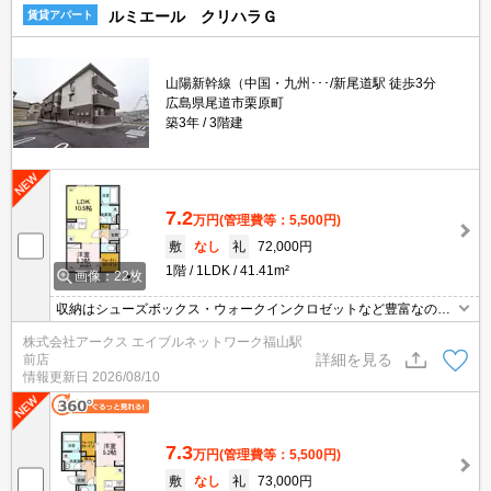
ルミエール クリハラＧ
賃貸アパート
山陽新幹線（中国・九州･･･/新尾道駅 徒歩3分
広島県尾道市栗原町
築3年
3階建
7.2
万円
(管理費等：5,500円)
敷
なし
礼
72,000円
1階
1LDK
41.41m²
画像：22枚
収納はシューズボックス・ウォークインクロゼットなど豊富なの
で、衣類や履き物の整理がしやすく便利です。室内設備は洗面化粧
株式会社アークス エイブルネットワーク福山駅
台・浴室乾燥機など大変充実しております。セキュリティ面は、オ
詳細を見る
前店
ートロック・TVインターホンなどを設置しているので安全面でも優
情報更新日
2026/08/10
れております。1か月間のパーキングスペース利用価格は￥3300で
す。
7.3
万円
(管理費等：5,500円)
敷
なし
礼
73,000円