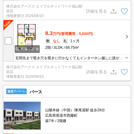
立洗面台を採用しています。収納はクロゼット・シューズボックス
株式会社アークス エイブルネットワーク福山駅
など豊富なので、衣類や履き物の整理がしやすく便利です。一人暮
詳細を見る
前店
らしの方も安心の、TVインターホン付き物件です。バルコニー付き
情報更新日
2026/08/10
の物件で、用途に合わせて利用できおすすめです。
8.3
万円
(管理費等：5,000円)
敷
なし
礼
1ヶ月
2階
3LDK
68.75m²
画像：19枚
玄関先まで覗き穴を覗きに行かなくてもインターホン越しに誰が来
たのかを確認できます。独立洗面台はコンセントや照明、大きな鏡
株式会社アークス エイブルネットワーク福山駅
などがついているのでスムーズに身支度を整えられます。収納はシ
詳細を見る
前店
ューズボックス・クロゼットなどが備え付けられているので、衣類
情報更新日
2026/08/10
や日用品の収納に重宝します。駐車場がある物件です。現在空きが
あります。
バース
賃貸アパート
山陽本線（中国）/東尾道駅 徒歩28分
広島県尾道市西藤町
築7年
2階建