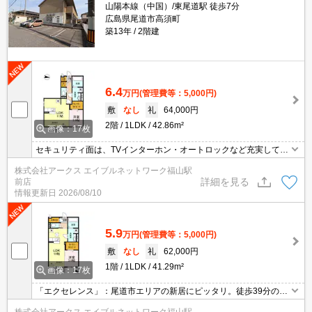
山陽本線（中国）/東尾道駅 徒歩7分
広島県尾道市高須町
築13年
2階建
6.4
万円
(管理費等：5,000円)
敷
なし
礼
64,000円
2階
1LDK
42.86m²
画像：17枚
セキュリティ面は、TVインターホン・オートロックなど充実してい
るので安心して生活できます。収納はクロゼット・シューズWICな
株式会社アークス エイブルネットワーク福山駅
どが備え付けられているので、衣類や日用品の収納に重宝します。
詳細を見る
前店
独立洗面台はコンセントや照明、大きな鏡などがついているのでス
情報更新日
2026/08/10
ムーズに身支度を整えられます。簡単に温度管理できるエアコン付
きのアパート。
5.9
万円
(管理費等：5,000円)
敷
なし
礼
62,000円
1階
1LDK
41.29m²
画像：17枚
「エクセレンス」：尾道市エリアの新居にピッタリ。徒歩39分の距
離に福山市立松永中学校があるのも魅力。収納はウォークインクロ