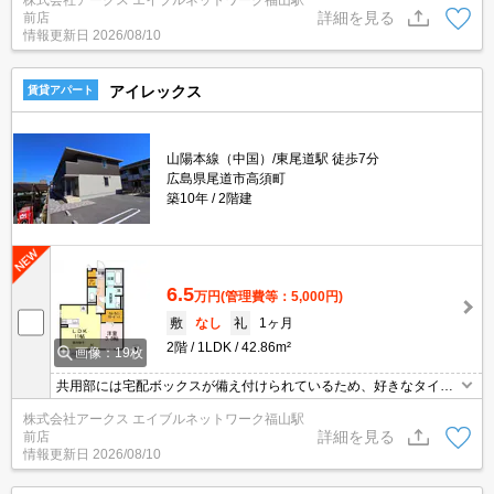
株式会社アークス エイブルネットワーク福山駅
ゼット・シューズWICなどが備え付けられているので、衣類や日用
詳細を見る
前店
品の収納に重宝します。
情報更新日
2026/08/10
アイレックス
賃貸アパート
山陽本線（中国）/東尾道駅 徒歩7分
広島県尾道市高須町
築10年
2階建
6.5
万円
(管理費等：5,000円)
敷
なし
礼
1ヶ月
2階
1LDK
42.86m²
画像：19枚
共用部には宅配ボックスが備え付けられているため、好きなタイミ
ングで荷物を受け取ることができます。この物件は洗面所が独立し
株式会社アークス エイブルネットワーク福山駅
ており、使い勝手も良好です。セキュリティ面は、TVインターホ
詳細を見る
前店
ン・オートロックなどを設置しているので安全面でも優れておりま
情報更新日
2026/08/10
す。平成28年築の物件で快適な住まいとなっています。