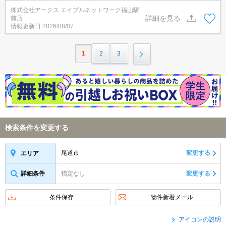
波B棟」。徒歩33分の場所に尾道市立高須小学校があります。室内
株式会社アークス エイブルネットワーク福山駅
設備は浴室乾燥機・洗面所独立などが揃っているので、快適に過ご
詳細を見る
前店
しやすいお部屋になります。こちらは1LDKの物件です。
情報更新日
2026/08/07
1
2
3
検索条件を変更する
尾道市
変更する
エリア
詳細条件
指定なし
変更する
条件保存
物件新着メール
アイコンの説明