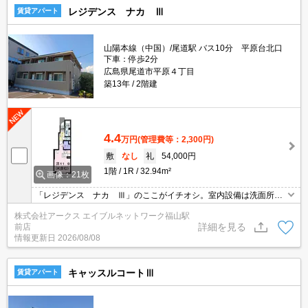
レジデンス ナカ Ⅲ
賃貸アパート
山陽本線（中国）/尾道駅 バス10分 平原台北口
下車：停歩2分
広島県尾道市平原４丁目
築13年
2階建
4.4
万円
(管理費等：2,300円)
敷
なし
礼
54,000円
1階
1R
32.94m²
画像：21枚
「レジデンス ナカ Ⅲ」のここがイチオシ。室内設備は洗面所独
立・浴室乾燥機などが揃っているので、快適に過ごしやすいお部屋
株式会社アークス エイブルネットワーク福山駅
になります。収納はウォークインクロゼット・床下収納など豊富な
詳細を見る
前店
ので、広々と空間を利用することも可能です。雨が続いてジメジメ
情報更新日
2026/08/08
していてもエアコンが付いていれば快適に過ごせます。
キャッスルコートⅢ
賃貸アパート