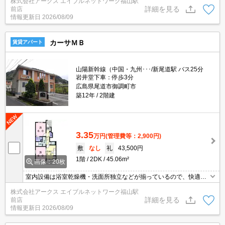
株式会社アークス エイブルネットワーク福山駅
ンターホンを通じて室内から会話することができます。室内設備は
詳細を見る
前店
浴室乾燥機・洗面所独立など大変充実しております。暑い日も寒い
情報更新日
2026/08/09
日も使えるエアコンが付いており、空調管理に便利。
カーサＭＢ
賃貸アパート
山陽新幹線（中国・九州･･･/新尾道駅 バス25分
岩井堂下車：停歩3分
広島県尾道市御調町市
築12年
2階建
3.35
万円
(管理費等：2,900円)
敷
なし
礼
43,500円
1階
2DK
45.06m²
画像：20枚
室内設備は浴室乾燥機・洗面所独立などが揃っているので、快適に
過ごしやすいお部屋になります。来客時にはTVインターホンで訪問
株式会社アークス エイブルネットワーク福山駅
者の顔を確認することができるので防犯対策につながります。収納
詳細を見る
前店
はウォークインクロゼット・床下収納などが備え付けられているの
情報更新日
2026/08/09
で、衣類や日用品の収納に重宝します。駐輪場が併設されている物
件です。