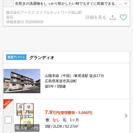
生乾きの洗濯物をしっかり乾かしたい時でもすぐに乾燥できる、浴
室乾燥機付きの物件です。共用部には宅配ボックスが備え付けられ
株式会社アークス エイブルネットワーク福山駅
ているため、日々忙しくて家にいる時間が少なくても荷物を受け取
詳細を見る
前店
れます。モニターで来訪者を確認して、インターホンで対面せずに
情報更新日
2026/08/08
会話することができます。駐輪場付きの物件です。
グランディオ
賃貸アパート
山陽本線（中国）/東尾道駅 徒歩17分
広島県尾道市高須町
築5年
3階建
7.9
万円
(管理費等：5,000円)
敷
なし
礼
1ヶ月
3階
2LDK
52.27m²
画像：24枚