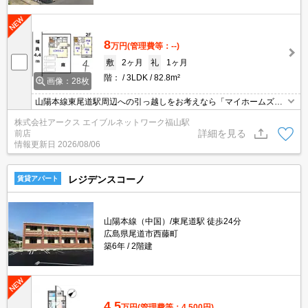
8
万円
(管理費等：--)
敷
2ヶ月
礼
1ヶ月
階：
3LDK
82.8m²
画像：28枚
山陽本線東尾道駅周辺への引っ越しをお考えなら「マイホームズ浦
崎」。来客時にはTVインターホンで訪問者の顔を確認することがで
株式会社アークス エイブルネットワーク福山駅
きます。室内設備はシステムキッチン・照明付き・エアコンなど大
詳細を見る
前店
変充実しております。3台分の駐車スペースがあり、余裕がありま
情報更新日
2026/08/06
す。バスルームとトイレが分かれています。
レジデンスコーノ
賃貸アパート
山陽本線（中国）/東尾道駅 徒歩24分
広島県尾道市西藤町
築6年
2階建
4.5
万円
(管理費等：4,500円)