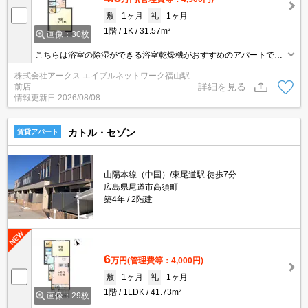
敷
1ヶ月
礼
1ヶ月
1階
1K
31.57m²
画像：30枚
こちらは浴室の除湿ができる浴室乾燥機がおすすめのアパートで
す。モニターで来訪者を確認し、インターホンを通じて室内から会
株式会社アークス エイブルネットワーク福山駅
話することができます。おかずや汁物など何品も作りたい人におす
詳細を見る
前店
すめな2口コンロが付いております。エアコン付きなので暑い日も
情報更新日
2026/08/08
寒い日も安心して過ごせます。お風呂が好きな方に欠かせない追い
炊き機能付き。
カトル・セゾン
賃貸アパート
山陽本線（中国）/東尾道駅 徒歩7分
広島県尾道市高須町
築4年
2階建
6
万円
(管理費等：4,000円)
敷
1ヶ月
礼
1ヶ月
1階
1LDK
41.73m²
画像：29枚