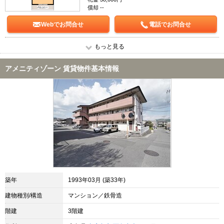
償却 --
Webでお問合せ
電話でお問合せ
もっと見る
アメニティゾーン 賃貸物件基本情報
築年
1993年03月 (築33年)
建物種別/構造
マンション／鉄骨造
階建
3階建