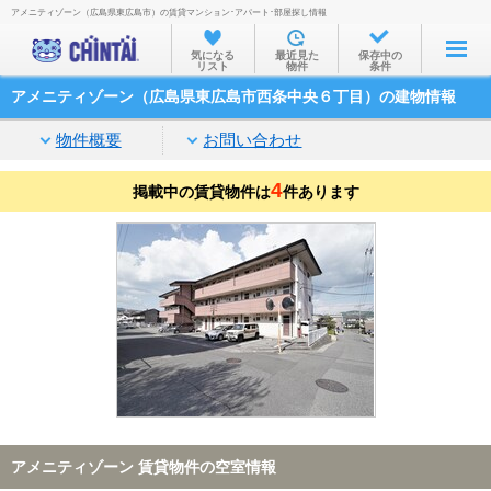
アメニティゾーン（広島県東広島市）の賃貸マンション･アパート･部屋探し情報
お部屋を探す
気になる
最近見た
保存中の
リスト
物件
条件
沿線・駅から
アメニティゾーン（広島県東広島市西条中央６丁目）の建物情報
住所から
物件概要
お問い合わせ
家賃相場から
4
掲載中の賃貸物件は
通勤通学時間から
件あります
物件特集から
不動産会社から
TOP
アメニティゾーン 賃貸物件の空室情報