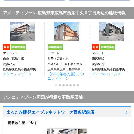
アメニティゾーン 広島県東広島市西条中央６丁目周辺の建物情報
新着
掲載物件有
掲載物件有
新着
掲載物件有
マンション
アパート
アパート
西条（広島）駅
西条（広島）駅
東広島駅
徒歩25分
バス5分 江熊下車：停歩5分
徒歩57分
広島県東広島市西条中央６丁目
広島県東広島市西条中央６丁目
広島県東広島市西条中央６丁目
アメニティゾーン
【2026年春入居】アメ
ロイヤルハイムＢ
ニティゾーン
アメニティゾーン周辺が得意な不動産店舗
まるたか開発エイブルネットワーク西条駅前店
193
掲載物件数:
件