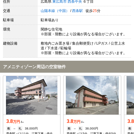
住所
広島県
東広島市
西条中央
６丁目
交通
山陽本線（中国）
/
西条駅
徒歩
25
分
駐車場
駐車場あり
環境
閑静な住宅地
※部屋・階数により設備が異なる場合がございます。
建物設備
敷地内ごみ置き場 / 集合郵便受け / LPガス / 公営上水
道 / 下水道 / 駐輪場
※部屋・階数により設備が異なる場合がございます。
アメニティゾーン周辺の空室物件
3.8
3.8
3.
万円
万円
/--
/--
敷
--
礼
38,000円
敷
--
礼
38,000円
敷
西条駅 バス11分 江熊下車：停歩7分
西条駅 バス5分 江熊下車：停歩5分
西条