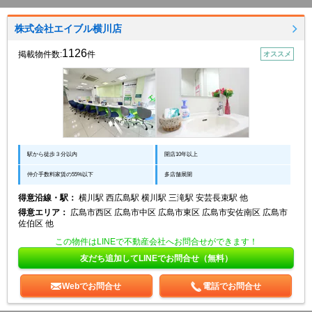
株式会社エイブル横川店
1126
掲載物件数:
件
オススメ
駅から徒歩３分以内
開店10年以上
仲介手数料家賃の55%以下
多店舗展開
得意沿線・駅：
横川駅 西広島駅 横川駅 三滝駅 安芸長束駅 他
得意エリア：
広島市西区 広島市中区 広島市東区 広島市安佐南区 広島市
佐伯区 他
この物件はLINEで不動産会社へお問合せができます！
友だち追加してLINEでお問合せ（無料）
Webでお問合せ
電話でお問合せ