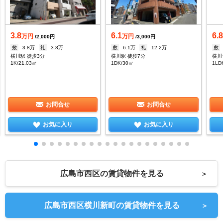
3.8
6.1
6.
万円
万円
/2,000円
/3,000円
敷
3.8万
礼
3.8万
敷
6.1万
礼
12.2万
敷
横川駅 徒歩3分
横川駅 徒歩7分
横川
1K/21.03㎡
1DK/30㎡
1LD
お問合せ
お問合せ
お気に入り
お気に入り
広島市西区の賃貸物件を見る
＞
広島市西区横川新町の賃貸物件を見る
＞