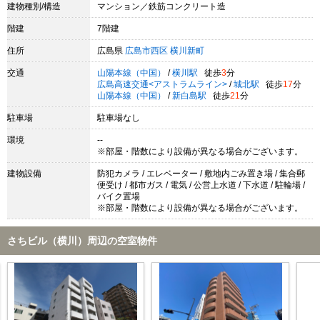
建物種別/構造
マンション／鉄筋コンクリート造
階建
7階建
住所
広島県
広島市西区
横川新町
交通
山陽本線（中国）
/
横川駅
徒歩
3
分
広島高速交通<アストラムライン>
/
城北駅
徒歩
17
分
山陽本線（中国）
/
新白島駅
徒歩
21
分
駐車場
駐車場なし
環境
--
※部屋・階数により設備が異なる場合がございます。
建物設備
防犯カメラ / エレベーター / 敷地内ごみ置き場 / 集合郵
便受け / 都市ガス / 電気 / 公営上水道 / 下水道 / 駐輪場 /
バイク置場
※部屋・階数により設備が異なる場合がございます。
さちビル（横川）周辺の空室物件