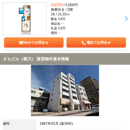
3.8万円
/ 2,000円
南東向き / 2階
1K / 21.03㎡
敷金 3.8万
保証金 --
礼金 3.8万
償却 --
Webでお問合せ
電話でお問合せ
さちビル（横川） 賃貸物件基本情報
築年
1987年02月 (築39年)