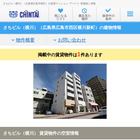
さちビル（横川）（広島県広島市西区）の賃貸マンション･アパート･部屋探し情報
お部屋を探す
気になる
最近見た
保存中の
リスト
物件
条件
沿線・駅から
さちビル（横川）（広島県広島市西区横川新町）の建物情報
住所から
物件概要
お問い合わせ
家賃相場から
1
掲載中の賃貸物件は
通勤通学時間から
件あります
物件特集から
不動産会社から
TOP
さちビル（横川） 賃貸物件の空室情報