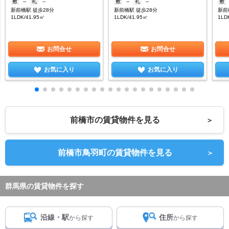
敷
--
礼
--
敷
--
礼
--
敷
新前橋駅 徒歩28分
新前橋駅 徒歩28分
新前
1LDK/41.95㎡
1LDK/41.95㎡
1LD
お問合せ
お問合せ
お気に入り
お気に入り
前橋市の賃貸物件を見る
＞
前橋市鳥羽町の賃貸物件を見る
＞
群馬県の賃貸物件を探す
沿線・駅
住所
から探す
から探す