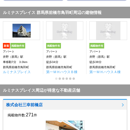
ルミナスプレイス 群馬県前橋市鳥羽町周辺の建物情報
新着
掲載物件有
掲載物件有
掲載物件有
アパート
アパート
アパート
井野（群馬）駅
井野（群馬）駅
井野（群馬）駅
車移動7分 3.0km
徒歩34分
徒歩38分
群馬県前橋市鳥羽町
群馬県前橋市鳥羽町
群馬県前橋市鳥羽町
ルミナスプレイス
第一ＭＨハウスＢ棟
第一ＭＨハウスＡ棟
ルミナスプレイス周辺が得意な不動産店舗
株式会社三幸前橋店
271
掲載物件数:
件