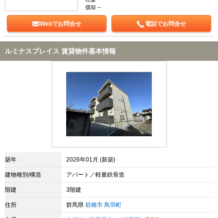
償却 --
Webでお問合せ
電話でお問合せ
ルミナスプレイス 賃貸物件基本情報
築年
2026年01月 (新築)
建物種別/構造
アパート／軽量鉄骨造
階建
3階建
住所
群馬県
前橋市
鳥羽町