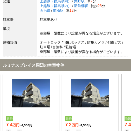
交通
上越線（群馬県内）
/
井野駅
車
7
分
上越線（群馬県内）
/
新前橋駅
徒歩
28
分
両毛線
/
前橋駅
車
12
分
駐車場
駐車場あり
環境
--
※部屋・階数により設備が異なる場合がございます。
建物設備
オートロック / 宅配ボックス / 防犯カメラ / 都市ガス /
駐車場1台無料 / 駐輪場
※部屋・階数により設備が異なる場合がございます。
ルミナスプレイス周辺の空室物件
新築
新築
新
7.4
7.2
7.
万円
万円
/4,500円
/4,500円