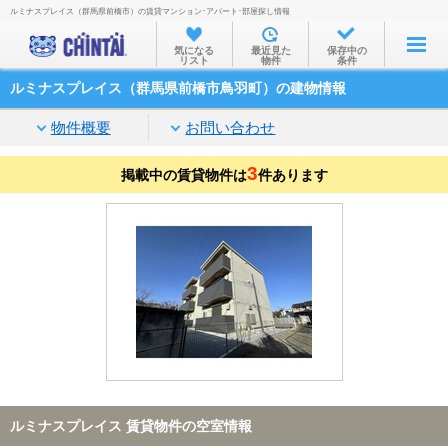
ルミナスプレイス（群馬県前橋市）の賃貸マンション･アパート･部屋探し情報
お部屋を探す
気になる
最近見た
保存中の
リスト
物件
条件
沿線・駅から
ルミナスプレイス（群馬県前橋市鳥羽町）の建物情報
住所から
物件概要
お問い合わせ
家賃相場から
3
掲載中の賃貸物件は
通勤通学時間から
件あります
物件特集から
不動産会社から
TOP
ルミナスプレイス 賃貸物件の空室情報