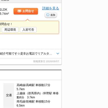
詳細を見る
1LDK
お問合せ
5.74m²
追加
料問合せ！
周辺環境
入居可否
お問合せは【027-388-9977】まで！賃貸市場に出ている情報をまとめてご紹介可能です☆是非お電話でリアルタイムの空室状況をご確認くださいませ♪
情報更新日
2026/08/07
高崎線/高崎駅 車移動17分
5.7km
上越線（群馬県内）/井野駅 車移
交通
動8分 3.7km
両毛線/前橋駅 車移動15分
6.5km