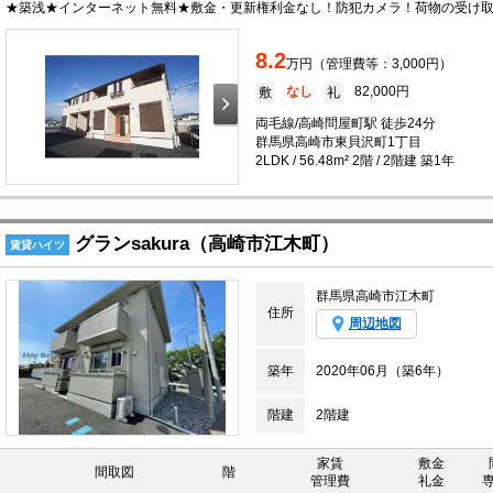
8.2
万円（管理費等：3,000円）
なし
82,000円
敷
礼
両毛線/高崎問屋町駅 徒歩24分
群馬県高崎市東貝沢町1丁目
2LDK / 56.48m² 2階 / 2階建 築1年
グランsakura（高崎市江木町）
賃貸ハイツ
群馬県高崎市江木町
住所
周辺地図
築年
2020年06月（築6年）
階建
2階建
家賃
敷金
間取図
階
管理費
礼金