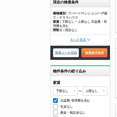
現在の検索条件
建物種別
アパート/マンション/一戸建
て・テラスハウス
家賃
下限なし ~ 上限なし 共益費・管
理費を含む
間取り
指定なし
もっと見る
新着メール登録
検索条件保存
物件条件の絞り込み
家賃
〜
共益費･管理費を含む
礼金なし
敷金・保証金なし