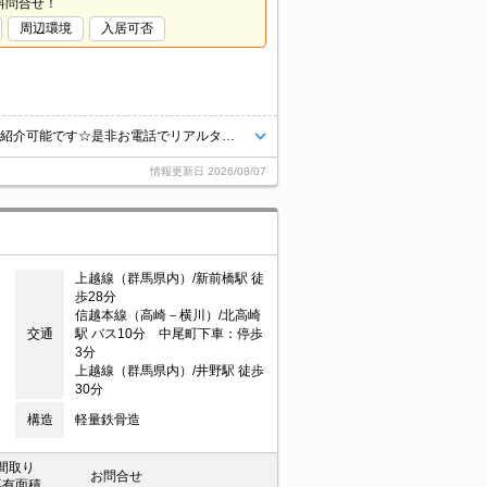
料問合せ！
周辺環境
入居可否
お問合せは【027-388-9977】まで！賃貸市場に出ている情報をまとめてご紹介可能です☆是非お電話でリアルタイムの空室状況をご確認くださいませ♪
情報更新日
2026/08/07
上越線（群馬県内）/新前橋駅 徒
歩28分
信越本線（高崎－横川）/北高崎
交通
駅 バス10分 中尾町下車：停歩
3分
上越線（群馬県内）/井野駅 徒歩
30分
構造
軽量鉄骨造
間取り
お問合せ
専有面積