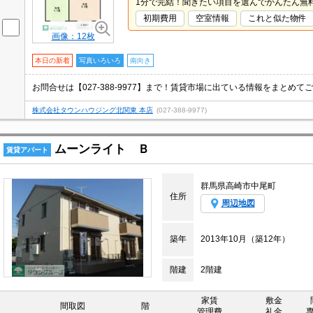
1分で完結！聞きたい項目を選んでかんたん無
初期費用
空室情報
これと似た物件
画像：12枚
本日の新着
写真いろいろ
南向き
株式会社タウンハウジング北関東 本店
(027-388-9977)
ムーンライト Ｂ
賃貸アパート
群馬県高崎市中尾町
住所
周辺地図
築年
2013年10月（築12年）
階建
2階建
家賃
敷金
間取図
階
管理費
礼金