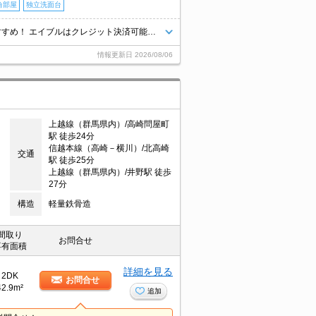
角部屋
独立洗面台
LINE申込対応（来店不要）現地待ち合わせOK！エイブル高崎駅前店のおすすめ！ エイブルはクレジット決済可能です！初期費用等のご相談もOK！保証人も不要です！お店は提携駐車場がございます。『ココ・ウエスト』で検索下さい♪ 全戸角部屋設計！NET無料！ALSOK導入物件！人気です！
情報更新日
2026/08/06
上越線（群馬県内）/高崎問屋町
駅 徒歩24分
信越本線（高崎－横川）/北高崎
交通
駅 徒歩25分
上越線（群馬県内）/井野駅 徒歩
27分
構造
軽量鉄骨造
間取り
お問合せ
専有面積
詳細を見る
2DK
お問合せ
42.9m²
追加