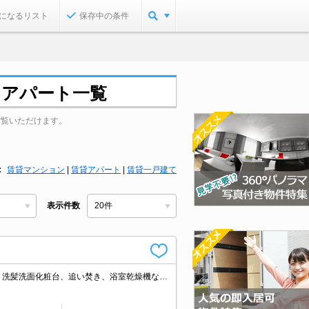
になるリスト
保存中の条件
・アパート一覧
ご覧いただけます。
賃貸マンション
|
賃貸アパート
|
賃貸一戸建て
表示件数
■インターネット無料■敷金・更新権利金なし！ＴＶインターホン、温水洗浄便座、洗髪洗面化粧台、追い焚き、浴室乾燥機など人気の設備付き。雨の日や花粉の季節には、室内物干しが便利です。荷物の受け取りに便利な宅配ボックスあり！