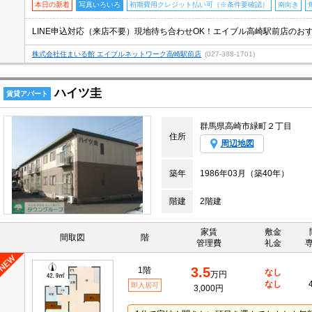
本日の新着
写真いろいろ
初期費用クレジット払い可（※条件要確認）
南向き
株式会社住まいる館 エイブルネットワーク高崎駅前店
(027-388-1701)
ハイツ圭
賃貸アパート
群馬県高崎市緑町２丁目
住所
周辺地図
築年
1986年03月（築40年）
階建
2階建
家賃
敷金
間取図
階
管理費
礼金
3.5
1階
なし
万円
なし
即入居可
3,000円