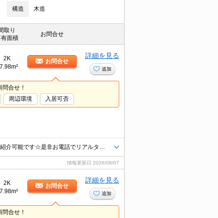
構造
木造
間取り
お問合せ
専有面積
詳細を見る
2K
お問合せ
7.98m²
追加
料問合せ！
周辺環境
入居可否
お問合せは【027-388-9977】まで！賃貸市場に出ている情報をまとめてご紹介可能です☆是非お電話でリアルタイムの空室状況をご確認くださいませ♪
情報更新日
2026/08/07
詳細を見る
2K
お問合せ
7.98m²
追加
料問合せ！