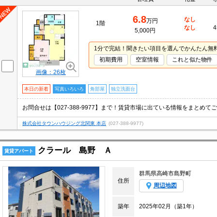
6.8
なし
万円
1階
なし
4
5,000円
1分で完結！聞きたい項目を選んでかんたん無
初期費用
空室情報
これと似た物件
画像：26枚
本日の新着
写真いろいろ
角部屋
独立洗面台
株式会社タウンハウジング北関東 本店
(027-388-9977)
クラール 島野 Ａ
賃貸アパート
群馬県高崎市島野町
住所
周辺地図
築年
2025年02月（築1年）