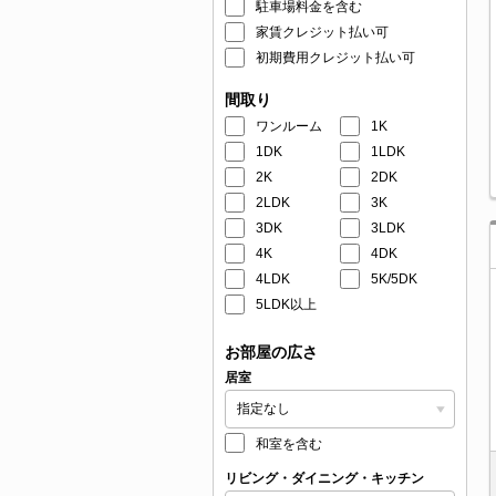
駐車場料金を含む
家賃クレジット払い可
初期費用クレジット払い可
間取り
ワンルーム
1K
1DK
1LDK
2K
2DK
2LDK
3K
3DK
3LDK
4K
4DK
4LDK
5K/5DK
5LDK以上
お部屋の広さ
居室
和室を含む
リビング・ダイニング・キッチン