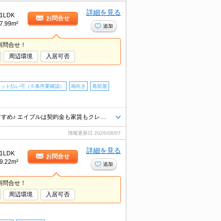
詳細を見る
1LDK
お問合せ
7.99m²
追加
料問合せ！
周辺環境
入居可否
ジット払い可（※条件要確認）
南向き
角部屋
WEB申込対応（来店不要）現地待ち合わせOK！エイブル高崎駅前店のおすすめ♪ エイブルは契約金も家賃もクレジット決済可能です♪ 保証人も不要です！ 高崎駅前店にお車でお越しの際は提携駐車場がございます（＾＾）♪『ココ・ウエスト』で検索下さい（＾＾） 群馬県高崎市通町21-1（ナビで検索下さい）
情報更新日
2026/08/07
詳細を見る
1LDK
お問合せ
9.22m²
追加
料問合せ！
周辺環境
入居可否