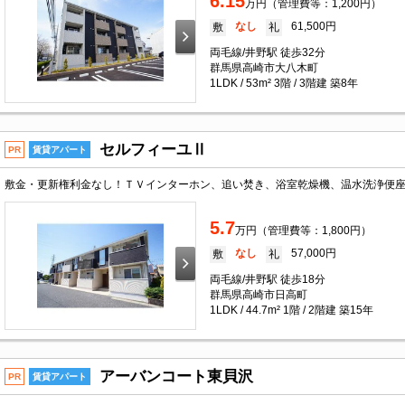
6.15
万円（管理費等：1,200円）
なし
61,500円
敷
礼
両毛線/井野駅 徒歩32分
群馬県高崎市大八木町
1LDK / 53m² 3階 / 3階建 築8年
セルフィーユⅡ
PR
賃貸アパート
5.7
万円（管理費等：1,800円）
なし
57,000円
敷
礼
両毛線/井野駅 徒歩18分
群馬県高崎市日高町
1LDK / 44.7m² 1階 / 2階建 築15年
アーバンコート東貝沢
PR
賃貸アパート