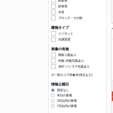
鉄筋系
鉄骨系
木造
ブロック・その他
建物タイプ
メゾネット
分譲賃貸
画像の有無
間取り図あり
外観･内観写真あり
360° パノラマ写真あり
※一部エリア対象外(埼玉など)
情報公開日
指定なし
本日の新着
3日以内の新着
7日以内の新着