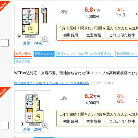
6.8
なし
万円
2階
1ヶ月
3
4,000円
1分で完結！聞きたい項目を選んでかんたん無
初期費用
空室情報
これと似た物件
画像：24枚
本日の新着
写真いろいろ
家賃クレジット払い可（※条件要確認）
初期費用クレ
独立洗面台
株式会社住まいる館 エイブルネットワーク高崎駅前店
(027-388-1701)
6.2
なし
万円
1階
なし
2
4,000円
1分で完結！聞きたい項目を選んでかんたん無
初期費用
空室情報
これと似た物件
画像：29枚