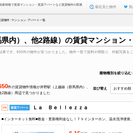
動産情報で賃貸マンション・賃貸アパートなど賃貸物件の部屋
最近見た物件
気
貸物件･マンション･アパート一覧
馬県内）、他2路線）の賃貸マンション
結果です。650件の物件が見つかりました。物件一覧で賃料や間取り、外観写真を
建物種別を絞り込む
650
件の賃貸物件情報が井野駅（上越線（群馬県内）、
並び替え
他2路線）周辺で見つかりました
Ｌａ Ｂｅｌｌｅｚｚａ
PR
賃貸アパート