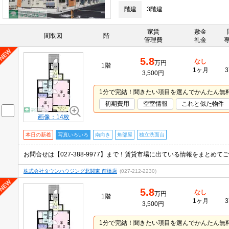
階建
3階建
家賃
敷金
間取図
階
管理費
礼金
5.8
なし
万円
1階
1ヶ月
3
3,500円
1分で完結！聞きたい項目を選んでかんたん無
初期費用
空室情報
これと似た物件
画像：14枚
本日の新着
写真いろいろ
南向き
角部屋
独立洗面台
株式会社タウンハウジング北関東 前橋店
(027-212-2230)
5.8
なし
万円
1階
1ヶ月
3
3,500円
1分で完結！聞きたい項目を選んでかんたん無