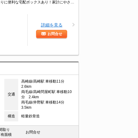
★築浅★インターネット無料★敷金・更新権利金なし！防犯カメラ！荷物の受け取りに便利な宅配ボックスあり！家計にやさしい都市ガス仕様！ＴＶインターホン、温水洗浄便座、洗髪洗面化粧台、追い焚き、浴室乾燥機、ＩＨコンロのシステムキッチンなど設備充実。雨の日や花粉の季節には、室内物干しが便利です。
詳細を見る
お問合せ
高崎線/高崎駅 車移動11分
2.6km
両毛線/高崎問屋町駅 車移動10
交通
分 2.4km
両毛線/井野駅 車移動14分
3.5km
構造
軽量鉄骨造
間取り
お問合せ
専有面積