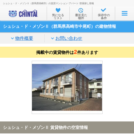
シュシュ・ド・メゾンⅡ（群馬県高崎市）の賃貸マンション･アパート･部屋探し情報
お部屋を探す
気になる
最近見た
保存中の
リスト
物件
条件
沿線・駅から
シュシュ・ド・メゾンⅡ（群馬県高崎市中尾町）の建物情報
住所から
物件概要
お問い合わせ
家賃相場から
2
掲載中の賃貸物件は
通勤通学時間から
件あります
物件特集から
不動産会社から
TOP
シュシュ・ド・メゾンⅡ 賃貸物件の空室情報