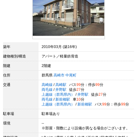
築年
2010年03月 (築16年)
建物種別/構造
アパート／軽量鉄骨造
階建
2階建
住所
群馬県
高崎市
中尾町
交通
高崎線
/
高崎駅
バス
99
分：停歩
99
分
両毛線
/
井野駅
徒歩
27
分
上越線（群馬県内）
/
井野駅
徒歩
27
分
両毛線
/
新前橋駅
車
10
分
上越線（群馬県内）
/
新前橋駅
バス
99
分：停歩
99
分
駐車場
駐車場あり
環境
--
※部屋・階数により設備が異なる場合がございます。