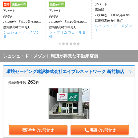
アパート
新着
掲載物件有
掲載物件有
高崎駅
アパート
アパート
バス99分 ｢車20分(6.00Km)｣下車：停歩99分
高崎駅
高崎駅
群馬県高崎市中尾町
バス99分 ｢車20分(6.00Km)｣下車：停歩99分
バス99分 ｢車19分(6.00Km)｣下車：停歩99分
シュシュ・ド・メゾン
群馬県高崎市中尾町
群馬県高崎市中尾町
Ⅰ
シュシュ・ド・メゾン
ラ・プリムヴェールＢ
Ⅱ
棟
シュシュ・ド・メゾンⅡ周辺が得意な不動産店舗
環境セービング建設株式会社エイブルネットワーク 新前橋店
263
掲載物件数:
件
Webでお問合せ
電話でお問合せ