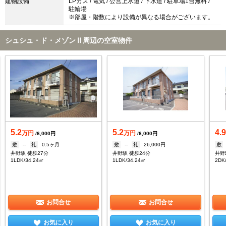
建物設備
LPガス / 電気 / 公営上水道 / 下水道 / 駐車場1台無料 /
駐輪場
※部屋・階数により設備が異なる場合がございます。
シュシュ・ド・メゾンⅡ周辺の空室物件
5.2
5.2
4.
万円
万円
/6,000円
/6,000円
敷
--
礼
0.5ヶ月
敷
--
礼
26,000円
敷
井野駅 徒歩27分
井野駅 徒歩24分
井野
1LDK/34.24㎡
1LDK/34.24㎡
2DK
お問合せ
お問合せ
お気に入り
お気に入り