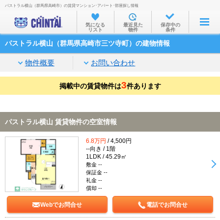
パストラル横山（群馬県高崎市）の賃貸マンション･アパート･部屋探し情報
お部屋を探す
気になる
最近見た
保存中の
リスト
物件
条件
沿線・駅から
パストラル横山（群馬県高崎市三ツ寺町）の建物情報
住所から
物件概要
お問い合わせ
家賃相場から
3
掲載中の賃貸物件は
通勤通学時間から
件あります
物件特集から
パストラル横山 賃貸物件の空室情報
不動産会社から
6.8万円
/ 4,500円
TOP
--向き / 1階
1LDK / 45.29㎡
敷金 --
保証金 --
礼金 --
償却 --
Webでお問合せ
電話でお問合せ