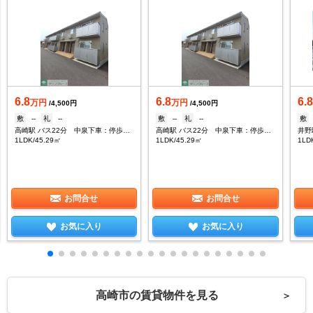
6.8
6.8
6.
万円
万円
/4,500円
/4,500円
敷
--
礼
--
敷
--
礼
--
敷
高崎駅 バス22分 中泉下車：停歩6分
高崎駅 バス22分 中泉下車：停歩6分
井野
1LDK/45.29㎡
1LDK/45.29㎡
1LD
お問合せ
お問合せ
お気に入り
お気に入り
高崎市の賃貸物件を見る
＞