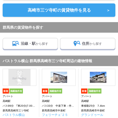
高崎市三ツ寺町の賃貸物件を見る
＞
群馬県の賃貸物件を探す
沿線・駅
住所
から探す
から探す
パストラル横山 群馬県高崎市三ツ寺町周辺の建物情報
新着
掲載物件有
新着
掲載物件有
新着
掲載物件有
アパート
アパート
アパート
高崎駅
高崎駅
高崎駅
バス99分 ｢車20分(7.00Km)｣下車：停歩99分
バス33分 中泉下車：停歩6分
車移動25分 7.4km
群馬県高崎市三ツ寺町
群馬県高崎市中泉町
群馬県高崎市中泉町
パストラル横山
フェリーチェ’２５
グランドゥール