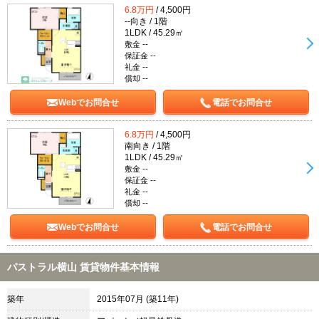
6.8万円
/ 4,500円
--向き / 1階
1LDK / 45.29㎡
敷金 --
保証金 --
礼金 --
償却 --
Webでお問合せ
電話でお問合せ
6.8万円
/ 4,500円
南向き / 1階
1LDK / 45.29㎡
敷金 --
保証金 --
礼金 --
償却 --
Webでお問合せ
電話でお問合せ
パストラル横山 賃貸物件基本情報
築年
2015年07月 (築11年)