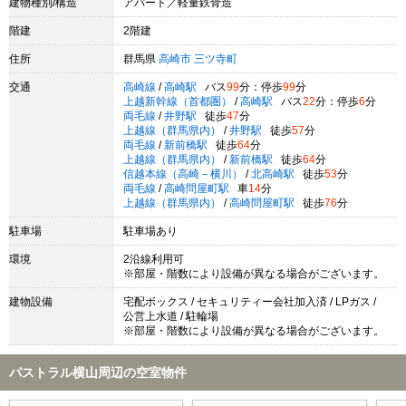
建物種別/構造
アパート／軽量鉄骨造
階建
2階建
住所
群馬県
高崎市
三ツ寺町
交通
高崎線
/
高崎駅
バス
99
分：停歩
99
分
上越新幹線（首都圏）
/
高崎駅
バス
22
分：停歩
6
分
両毛線
/
井野駅
徒歩
47
分
上越線（群馬県内）
/
井野駅
徒歩
57
分
両毛線
/
新前橋駅
徒歩
64
分
上越線（群馬県内）
/
新前橋駅
徒歩
64
分
信越本線（高崎－横川）
/
北高崎駅
徒歩
53
分
両毛線
/
高崎問屋町駅
車
14
分
上越線（群馬県内）
/
高崎問屋町駅
徒歩
76
分
駐車場
駐車場あり
環境
2沿線利用可
※部屋・階数により設備が異なる場合がございます。
建物設備
宅配ボックス / セキュリティー会社加入済 / LPガス /
公営上水道 / 駐輪場
※部屋・階数により設備が異なる場合がございます。
パストラル横山周辺の空室物件