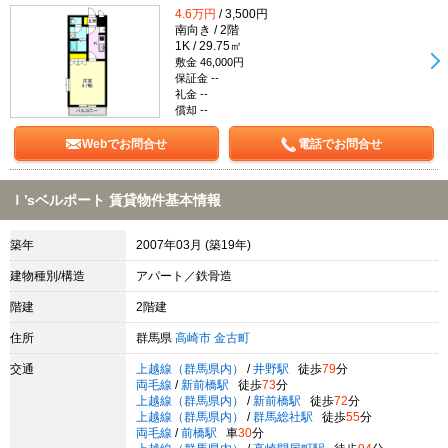
4.6万円
/ 3,500円
南向き / 2階
1K / 29.75㎡
敷金 46,000円
保証金 --
礼金 --
償却 --
Webでお問合せ
電話でお問合せ
Ｉ’sベルポート 賃貸物件基本情報
築年
2007年03月 (築19年)
建物種別/構造
アパート／鉄骨造
階建
2階建
住所
群馬県
高崎市
金古町
交通
上越線（群馬県内）
/
井野駅
徒歩
79
分
両毛線
/
新前橋駅
徒歩
73
分
上越線（群馬県内）
/
新前橋駅
徒歩
72
分
上越線（群馬県内）
/
群馬総社駅
徒歩
55
分
両毛線
/
前橋駅
車
30
分