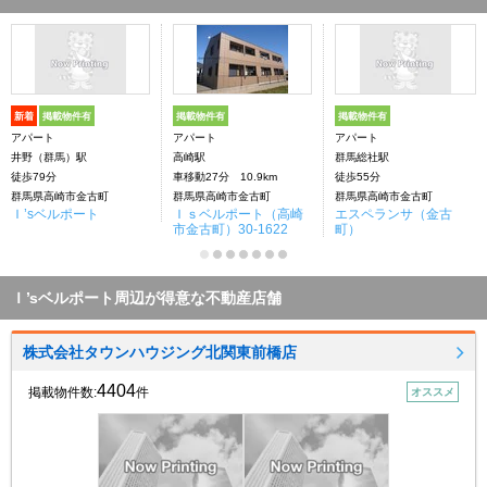
新着
掲載物件有
掲載物件有
掲載物件有
アパート
アパート
アパート
井野（群馬）駅
高崎駅
群馬総社駅
徒歩79分
車移動27分 10.9km
徒歩55分
群馬県高崎市金古町
群馬県高崎市金古町
群馬県高崎市金古町
Ｉ’sベルポート
Ｉｓベルポート（高崎
エスペランサ（金古
市金古町）30-1622
町）
Ｉ’sベルポート周辺が得意な不動産店舗
株式会社タウンハウジング北関東前橋店
4404
掲載物件数:
件
オススメ