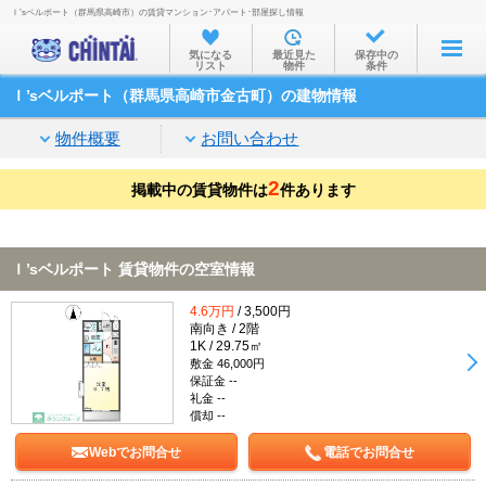
Ｉ’sベルポート（群馬県高崎市）の賃貸マンション･アパート･部屋探し情報
お部屋を探す
気になる
最近見た
保存中の
リスト
物件
条件
沿線・駅から
Ｉ’sベルポート（群馬県高崎市金古町）の建物情報
住所から
物件概要
お問い合わせ
家賃相場から
2
掲載中の賃貸物件は
通勤通学時間から
件あります
物件特集から
Ｉ’sベルポート 賃貸物件の空室情報
不動産会社から
4.6万円
/ 3,500円
TOP
南向き / 2階
1K / 29.75㎡
敷金 46,000円
保証金 --
礼金 --
償却 --
Webでお問合せ
電話でお問合せ