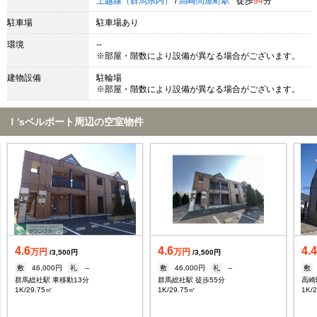
上越線（群馬県内）
/
高崎問屋町駅
徒歩
94
分
駐車場
駐車場あり
環境
--
※部屋・階数により設備が異なる場合がございます。
建物設備
駐輪場
※部屋・階数により設備が異なる場合がございます。
Ｉ’sベルポート周辺の空室物件
4.6
4.6
4.
万円
万円
/3,500円
/3,500円
敷
46,000円
礼
--
敷
46,000円
礼
--
敷
群馬総社駅 車移動13分
群馬総社駅 徒歩55分
高崎
1K/29.75㎡
1K/29.75㎡
1K/