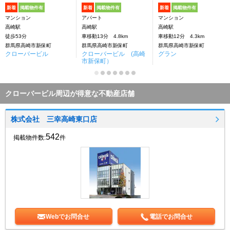
新着
掲載物件有
新着
掲載物件有
新着
掲載物件有
マンション
アパート
マンション
高崎駅
高崎駅
高崎駅
徒歩53分
車移動13分 4.8km
車移動12分 4.3km
群馬県高崎市新保町
群馬県高崎市新保町
群馬県高崎市新保町
クローバービル
クローバービル (高崎
グラン
市新保町）
クローバービル周辺が得意な不動産店舗
株式会社 三幸高崎東口店
542
掲載物件数:
件
Webでお問合せ
電話でお問合せ