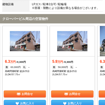
建物設備
LPガス / 駐車2台可 / 駐輪場
※部屋・階数により設備が異なる場合がございます。
クローバービル周辺の空室物件
6.3
5.9
6.
万円
万円
/3,300円
/3,300円
敷
63,000円
礼
--
敷
59,000円
礼
--
敷
高崎問屋町駅 徒歩25分
高崎問屋町駅 徒歩25分
高崎
2LDK/57.75㎡
2LDK/57.75㎡
2LD
お問合せ
お問合せ
お気に入り
お気に入り