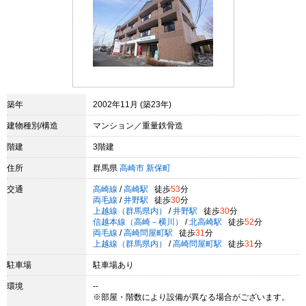
築年
2002年11月 (築23年)
建物種別/構造
マンション／重量鉄骨造
階建
3階建
住所
群馬県
高崎市
新保町
交通
高崎線
/
高崎駅
徒歩
53
分
両毛線
/
井野駅
徒歩
30
分
上越線（群馬県内）
/
井野駅
徒歩
30
分
信越本線（高崎－横川）
/
北高崎駅
徒歩
52
分
両毛線
/
高崎問屋町駅
徒歩
31
分
上越線（群馬県内）
/
高崎問屋町駅
徒歩
31
分
駐車場
駐車場あり
環境
--
※部屋・階数により設備が異なる場合がございます。