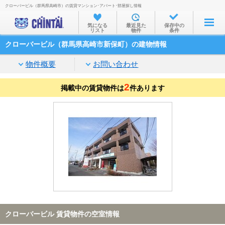
クローバービル（群馬県高崎市）の賃貸マンション･アパート･部屋探し情報
お部屋を探す
気になる
最近見た
保存中の
リスト
物件
条件
沿線・駅から
クローバービル（群馬県高崎市新保町）の建物情報
住所から
物件概要
お問い合わせ
家賃相場から
2
掲載中の賃貸物件は
通勤通学時間から
件あります
物件特集から
不動産会社から
TOP
クローバービル 賃貸物件の空室情報