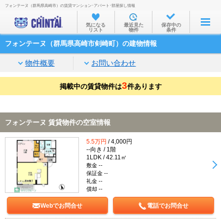
フォンテーヌ（群馬県高崎市）の賃貸マンション･アパート･部屋探し情報
お部屋を探す
気になる
最近見た
保存中の
リスト
物件
条件
沿線・駅から
フォンテーヌ（群馬県高崎市剣崎町）の建物情報
住所から
物件概要
お問い合わせ
家賃相場から
3
掲載中の賃貸物件は
通勤通学時間から
件あります
物件特集から
フォンテーヌ 賃貸物件の空室情報
不動産会社から
5.5万円
/ 4,000円
TOP
--向き / 1階
1LDK / 42.11㎡
敷金 --
保証金 --
礼金 --
償却 --
Webでお問合せ
電話でお問合せ