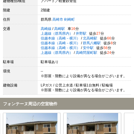
建物種別/構造
アパート／軽量鉄骨造
階建
2階建
住所
群馬県
高崎市
剣崎町
交通
高崎線
/
高崎駅
車
16
分
上越線（群馬県内）
/
井野駅
徒歩
27
分
信越本線（高崎－横川）
/
北高崎駅
徒歩
66
分
信越本線（高崎－横川）
/
群馬八幡駅
徒歩
8
分
信越本線（高崎－横川）
/
安中駅
徒歩
56
分
上越線（群馬県内）
/
高崎問屋町駅
徒歩
24
分
駐車場
駐車場あり
環境
--
※部屋・階数により設備が異なる場合がございます。
建物設備
LPガス / 公営上水道 / 駐車場1台無料 / 駐輪場
※部屋・階数により設備が異なる場合がございます。
フォンテーヌ周辺の空室物件