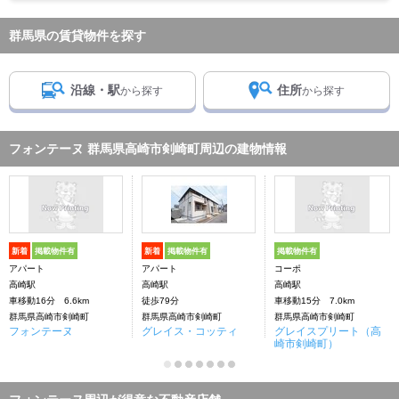
群馬県の賃貸物件を探す
沿線・駅
住所
から探す
から探す
フォンテーヌ 群馬県高崎市剣崎町周辺の建物情報
新着
掲載物件有
新着
掲載物件有
掲載物件有
アパート
アパート
コーポ
高崎駅
高崎駅
高崎駅
車移動16分 6.6km
徒歩79分
車移動15分 7.0km
群馬県高崎市剣崎町
群馬県高崎市剣崎町
群馬県高崎市剣崎町
フォンテーヌ
グレイス・コッティ
グレイスプリート（高
崎市剣崎町）