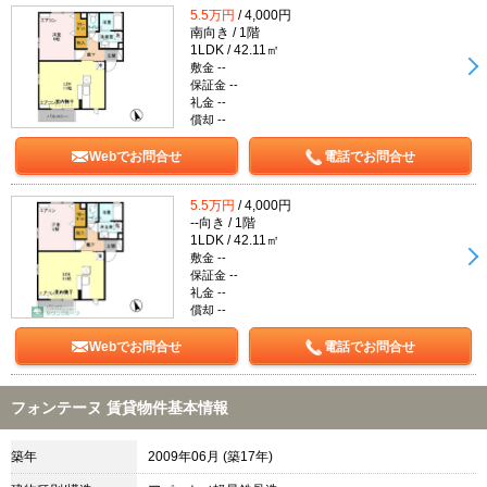
5.5万円
/ 4,000円
南向き / 1階
1LDK / 42.11㎡
敷金 --
保証金 --
礼金 --
償却 --
Webでお問合せ
電話でお問合せ
5.5万円
/ 4,000円
--向き / 1階
1LDK / 42.11㎡
敷金 --
保証金 --
礼金 --
償却 --
Webでお問合せ
電話でお問合せ
フォンテーヌ 賃貸物件基本情報
築年
2009年06月 (築17年)