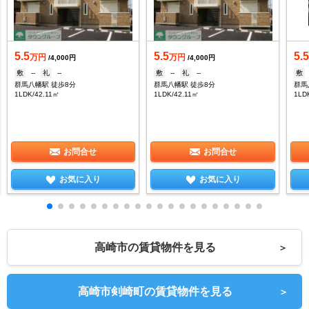
5.5
5.5
5.
万円
万円
/4,000円
/4,000円
敷
--
礼
--
敷
--
礼
--
敷
群馬八幡駅 徒歩8分
群馬八幡駅 徒歩8分
群馬
1LDK/42.11㎡
1LDK/42.11㎡
1LD
お問合せ
お問合せ
お気に入り
お気に入り
高崎市の賃貸物件を見る
＞
高崎市剣崎町の賃貸物件を見る
＞