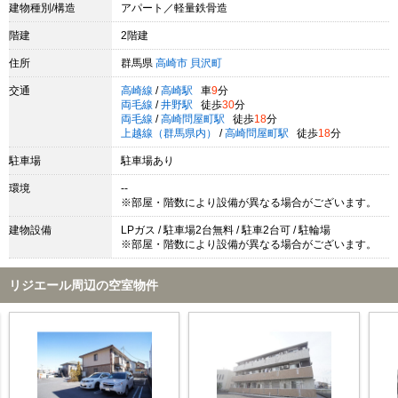
建物種別/構造
アパート／軽量鉄骨造
階建
2階建
住所
群馬県
高崎市
貝沢町
交通
高崎線
/
高崎駅
車
9
分
両毛線
/
井野駅
徒歩
30
分
両毛線
/
高崎問屋町駅
徒歩
18
分
上越線（群馬県内）
/
高崎問屋町駅
徒歩
18
分
駐車場
駐車場あり
環境
--
※部屋・階数により設備が異なる場合がございます。
建物設備
LPガス / 駐車場2台無料 / 駐車2台可 / 駐輪場
※部屋・階数により設備が異なる場合がございます。
リジエール周辺の空室物件