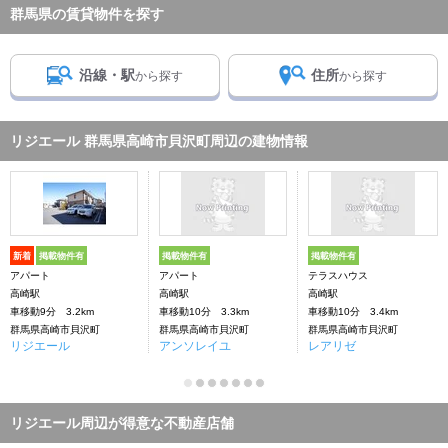
群馬県の賃貸物件を探す
沿線・駅
住所
から探す
から探す
リジエール 群馬県高崎市貝沢町周辺の建物情報
新着
掲載物件有
掲載物件有
掲載物件有
アパート
アパート
テラスハウス
高崎駅
高崎駅
高崎駅
車移動9分 3.2km
車移動10分 3.3km
車移動10分 3.4km
群馬県高崎市貝沢町
群馬県高崎市貝沢町
群馬県高崎市貝沢町
リジエール
アンソレイユ
レアリゼ
リジエール周辺が得意な不動産店舗