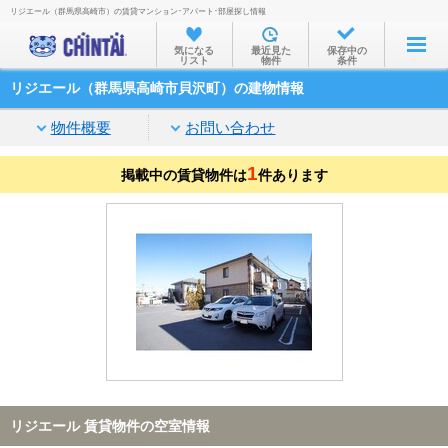
リジエール（群馬県高崎市）の賃貸マンション･アパート･部屋探し情報
お部屋を探す
気になる
最近見た
保存中の
リスト
物件
条件
沿線・駅から
リジエール（群馬県高崎市貝沢町）の建物情報
住所から
物件概要
お問い合わせ
家賃相場から
1
掲載中の賃貸物件は
通勤通学時間から
件あります
物件特集から
不動産会社から
TOP
リジエール 賃貸物件の空室情報