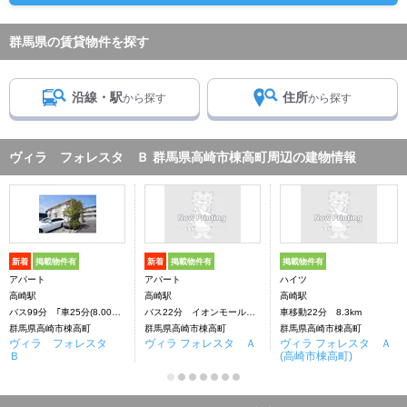
群馬県の賃貸物件を探す
沿線・駅
住所
から探す
から探す
ヴィラ フォレスタ Ｂ 群馬県高崎市棟高町周辺の建物情報
新着
掲載物件有
新着
掲載物件有
掲載物件有
アパート
アパート
ハイツ
高崎駅
高崎駅
高崎駅
バス99分 ｢車25分(8.00Km)｣下車：停歩99分
バス22分 イオンモール高崎前下車：停歩5分
車移動22分 8.3km
群馬県高崎市棟高町
群馬県高崎市棟高町
群馬県高崎市棟高町
ヴィラ フォレスタ
ヴィラ フォレスタ Ａ
ヴィラ フォレスタ Ａ
Ｂ
(高崎市棟高町)