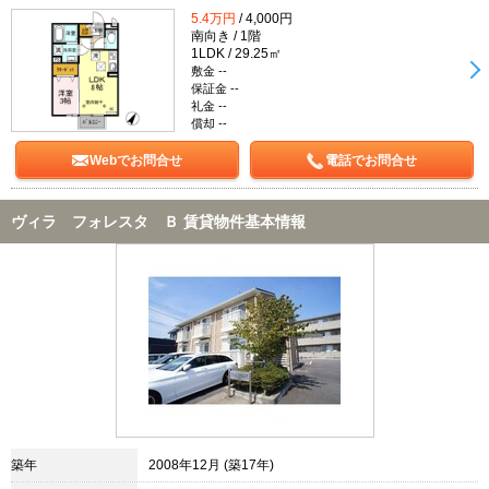
5.4万円
/ 4,000円
南向き / 1階
1LDK / 29.25㎡
敷金 --
保証金 --
礼金 --
償却 --
Webでお問合せ
電話でお問合せ
ヴィラ フォレスタ Ｂ 賃貸物件基本情報
築年
2008年12月 (築17年)