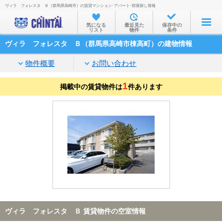
ヴィラ フォレスタ Ｂ（群馬県高崎市）の賃貸マンション･アパート･部屋探し情報
お部屋を探す
気になる
最近見た
保存中の
リスト
物件
条件
沿線・駅から
ヴィラ フォレスタ Ｂ（群馬県高崎市棟高町）の建物情報
住所から
物件概要
お問い合わせ
家賃相場から
1
掲載中の賃貸物件は
通勤通学時間から
件あります
物件特集から
不動産会社から
TOP
ヴィラ フォレスタ Ｂ 賃貸物件の空室情報