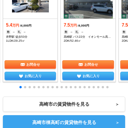
5.4
7.5
7.
万円
万円
/4,000円
/4,000円
敷
--
礼
--
敷
--
礼
--
敷
井野駅 徒歩53分
高崎駅 バス22分 イオンモール高崎前下車：停歩5分
1LDK/29.25㎡
2DK/52.46㎡
2DK
お問合せ
お問合せ
お気に入り
お気に入り
高崎市の賃貸物件を見る
＞
高崎市棟高町の賃貸物件を見る
＞