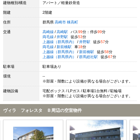
建物種別/構造
アパート／軽量鉄骨造
階建
2階建
住所
群馬県
高崎市
棟高町
交通
高崎線
/
高崎駅
バス
99
分：停歩
99
分
両毛線
/
井野駅
徒歩
53
分
上越線（群馬県内）
/
井野駅
徒歩
57
分
両毛線
/
新前橋駅
車
18
分
上越線（群馬県内）
/
新前橋駅
徒歩
58
分
上越線（群馬県内）
/
群馬総社駅
徒歩
67
分
駐車場
駐車場あり
環境
--
※部屋・階数により設備が異なる場合がございます。
建物設備
宅配ボックス / LPガス / 駐車場1台無料 / 駐輪場
※部屋・階数により設備が異なる場合がございます。
ヴィラ フォレスタ Ｂ周辺の空室物件