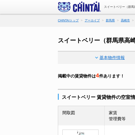
スイートベリー（群馬
CHINTAIトップ
アーカイブ
群馬県
高崎市
スイートベリー（群馬県高
基本物件情報
4
掲載中の賃貸物件は
件あります！
スイートベリー 賃貸物件の空室
間取図
家賃
管理費等