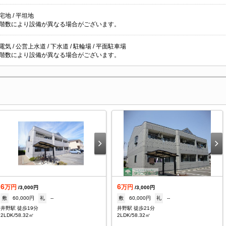
地 / 平坦地
階数により設備が異なる場合がございます。
 電気 / 公営上水道 / 下水道 / 駐輪場 / 平面駐車場
階数により設備が異なる場合がございます。
6
6
万円
万円
/3,000円
/3,000円
敷
60,000円
礼
--
敷
60,000円
礼
--
井野駅 徒歩19分
井野駅 徒歩21分
2LDK/58.32㎡
2LDK/58.32㎡