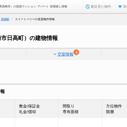
最近見た物件
気
県高崎市）の賃貸マンション･アパート･部屋探し情報
高崎駅
スイートベリーの賃貸物件情報
崎市日高町）の建物情報
4
空室情報
情報
敷金/保証金
間取り
方位物件
礼金/償却
専有面積
階層