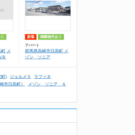
あり
新着
掲載物件あり
アパート
町 メ
群馬県高崎市日高町 メ
/Ｂ
ゾン ソニア
町)
ジェルメⅡ
ラフィネ
崎市日高町）
メゾン ソニア Ａ