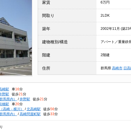
家賃
6万円
間取り
2LDK
築年
2002年11月 (築23
建物種別/構造
アパート／重量鉄
階建
2階建
住所
群馬県
高崎市
日高
高崎駅
車
16
分
井野駅
徒歩
21
分
群馬県内）
/
井野駅
徒歩
21
分
前橋駅
車
20
分
（高崎－横川）
/
北高崎駅
徒歩
56
分
群馬県内）
/
高崎問屋町駅
徒歩
33
分
り