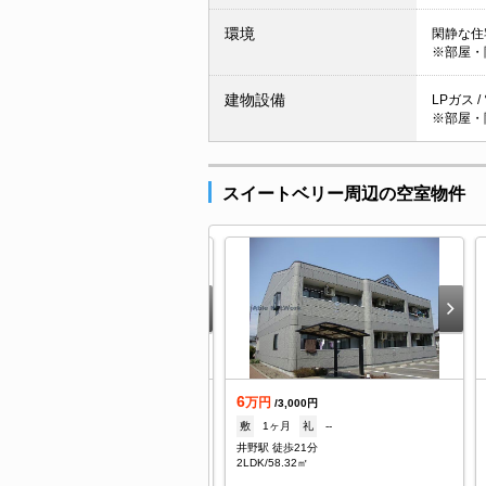
環境
閑静な住宅
※部屋・
建物設備
LPガス /
※部屋・
スイートベリー周辺の空室物件
.9
6
万円
万円
/1,600円
/3,000円
--
礼
59,000円
敷
1ヶ月
礼
--
野駅 徒歩20分
井野駅 徒歩21分
DK/46.22㎡
2LDK/58.32㎡