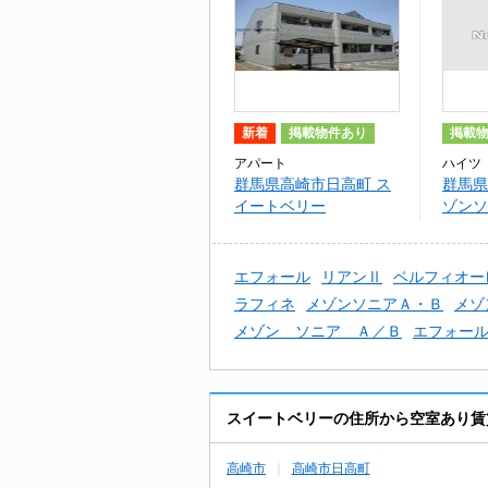
新着
掲載物件あり
掲載
アパート
ハイツ
群馬県高崎市日高町 ス
群馬県
イートベリー
ゾンソ
エフォール
リアンⅡ
ベルフィオー
ラフィネ
メゾンソニアＡ・Ｂ
メゾ
メゾン ソニア Ａ／Ｂ
エフォー
スイートベリーの住所から空室あり賃
高崎市
高崎市日高町