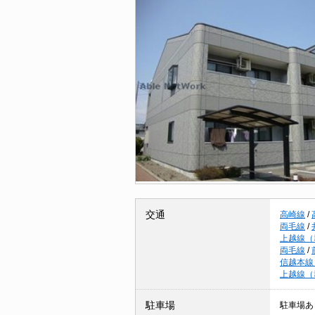
交通
高崎線
/
両毛線
/
上越線（
両毛線
/
信越本線
上越線（
駐車場
駐車場あ