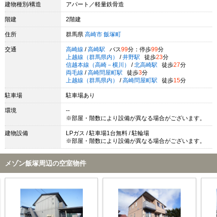
建物種別/構造
アパート／軽量鉄骨造
階建
2階建
住所
群馬県
高崎市
飯塚町
交通
高崎線
/
高崎駅
バス
99
分：停歩
99
分
上越線（群馬県内）
/
井野駅
徒歩
23
分
信越本線（高崎－横川）
/
北高崎駅
徒歩
27
分
両毛線
/
高崎問屋町駅
徒歩
3
分
上越線（群馬県内）
/
高崎問屋町駅
徒歩
15
分
駐車場
駐車場あり
環境
--
※部屋・階数により設備が異なる場合がございます。
建物設備
LPガス / 駐車場1台無料 / 駐輪場
※部屋・階数により設備が異なる場合がございます。
メゾン飯塚周辺の空室物件