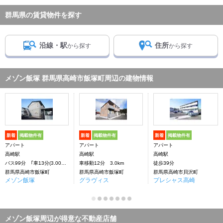
群馬県の賃貸物件を探す
沿線・駅
住所
から探す
から探す
メゾン飯塚 群馬県高崎市飯塚町周辺の建物情報
新着
掲載物件有
新着
掲載物件有
新着
掲載物件有
アパート
アパート
アパート
高崎駅
高崎駅
高崎駅
バス99分 ｢車13分(3.00Km)｣下車：停歩99分
車移動12分 3.0km
徒歩39分
群馬県高崎市飯塚町
群馬県高崎市飯塚町
群馬県高崎市貝沢町
メゾン飯塚
グラヴィス
プレシャス高崎
メゾン飯塚周辺が得意な不動産店舗