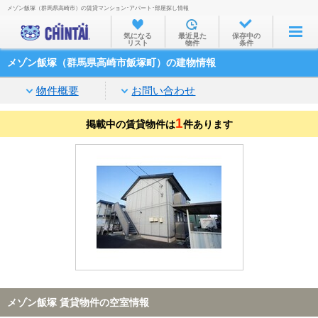
メゾン飯塚（群馬県高崎市）の賃貸マンション･アパート･部屋探し情報
お部屋を探す
気になる
最近見た
保存中の
リスト
物件
条件
沿線・駅から
メゾン飯塚（群馬県高崎市飯塚町）の建物情報
住所から
物件概要
お問い合わせ
家賃相場から
1
掲載中の賃貸物件は
通勤通学時間から
件あります
物件特集から
不動産会社から
TOP
メゾン飯塚 賃貸物件の空室情報