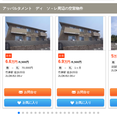
アッパルタメント ディ ソ－レ周辺の空室物件
5
新着
新着
万
6.6
6.9
万円
万円
/5,500円
/5,500円
敷
須賀
敷
--
礼
70,000円
敷
--
礼
1ヶ月
2LD
竹鼻駅 徒歩20分
竹鼻駅 徒歩20分
2LDK/62.06㎡
2LDK/62.06㎡
お問合せ
お問合せ
お気に入り
お気に入り