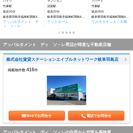
ハイツ
マンション
アパート
竹鼻駅
須賀駅
竹鼻駅
徒歩20分
徒歩20分
徒歩26分
岐阜県羽島市福寿町間島5丁目
岐阜県羽島市福寿町間島6丁目
岐阜県羽島市福寿町間島6丁目
アッパルタメント デ
アットホーム
マルモカオンＡ／Ｂ棟
ィ ソ－レ
アッパルタメント ディ ソ－レ周辺が得意な不動産店舗
株式会社賃貸ステーションエイブルネットワーク岐阜羽島店
416
掲載物件数:
件
Webでお問合せ
電話でお問合せ
アッパルタメント ディ ソ－レの住所から空室を再検索