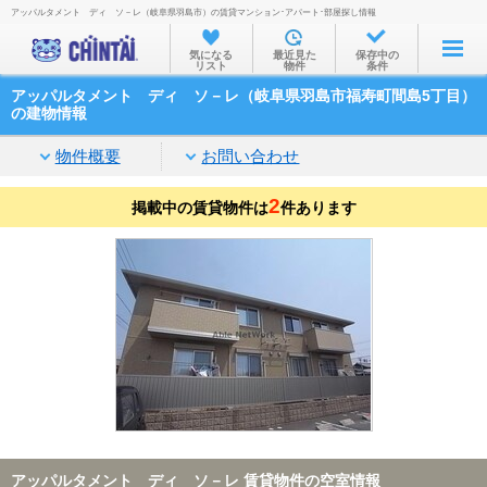
アッパルタメント ディ ソ－レ（岐阜県羽島市）の賃貸マンション･アパート･部屋探し情報
お部屋を探す
気になる
最近見た
保存中の
リスト
物件
条件
沿線・駅から
アッパルタメント ディ ソ－レ（岐阜県羽島市福寿町間島5丁目）
住所から
の建物情報
家賃相場から
物件概要
お問い合わせ
通勤通学時間から
2
掲載中の賃貸物件は
件あります
物件特集から
不動産会社から
TOP
アッパルタメント ディ ソ－レ 賃貸物件の空室情報