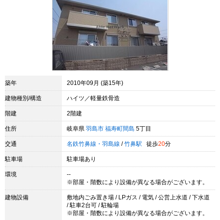
築年
2010年09月 (築15年)
建物種別/構造
ハイツ／軽量鉄骨造
階建
2階建
住所
岐阜県
羽島市
福寿町間島
5丁目
交通
名鉄竹鼻線・羽島線
/
竹鼻駅
徒歩
20
分
駐車場
駐車場あり
環境
--
※部屋・階数により設備が異なる場合がございます。
建物設備
敷地内ごみ置き場 / LPガス / 電気 / 公営上水道 / 下水道
/ 駐車2台可 / 駐輪場
※部屋・階数により設備が異なる場合がございます。