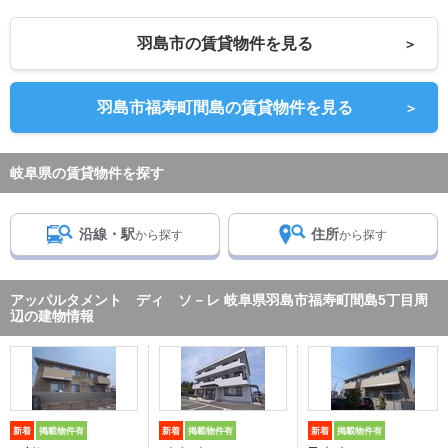
羽島市の賃貸物件を見る
＞
羽島市福寿町間島の賃貸物件を見る
＞
岐阜県の賃貸物件を探す
沿線・駅
住所
から探す
から探す
アッパルタメント ディ ソ－レ 岐阜県羽島市福寿町間島5丁目周
辺の建物情報
新着
掲載物件有
新着
掲載物件有
新着
掲載物件有