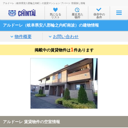
アルドーレ（岐阜県安八郡輪之内町）の賃貸マンション･アパート･部屋探し情報
お部屋を探す
気になる
最近見た
保存中の
リスト
物件
条件
沿線・駅から
アルドーレ（岐阜県安八郡輪之内町南波）の建物情報
住所から
物件概要
お問い合わせ
家賃相場から
1
掲載中の賃貸物件は
通勤通学時間から
件あります
物件特集から
不動産会社から
TOP
アルドーレ 賃貸物件の空室情報