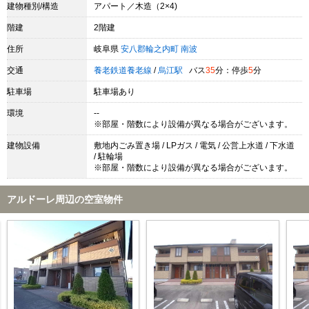
建物種別/構造
アパート／木造（2×4)
階建
2階建
住所
岐阜県
安八郡輪之内町
南波
交通
養老鉄道養老線
/
烏江駅
バス
35
分：停歩
5
分
駐車場
駐車場あり
環境
--
※部屋・階数により設備が異なる場合がございます。
建物設備
敷地内ごみ置き場 / LPガス / 電気 / 公営上水道 / 下水道
/ 駐輪場
※部屋・階数により設備が異なる場合がございます。
アルドーレ周辺の空室物件