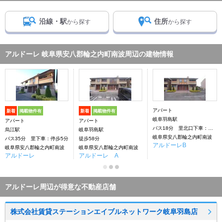
沿線・駅
住所
から探す
から探す
アルドーレ 岐阜県安八郡輪之内町南波周辺の建物情報
アパート
新着
掲載物件有
新着
掲載物件有
岐阜羽島駅
アパート
アパート
バス18分 里北口下車：停歩5分
烏江駅
岐阜羽島駅
岐阜県安八郡輪之内町南波
バス35分 里下車：停歩5分
徒歩58分
アルドーレB
岐阜県安八郡輪之内町南波
岐阜県安八郡輪之内町南波
アルドーレ
アルドーレ A
アルドーレ周辺が得意な不動産店舗
株式会社賃貸ステーションエイブルネットワーク岐阜羽島店