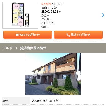
5.4万円
/ 4,340円
南向き / 2階
2LDK / 58.52㎡
敷金 --
保証金 --
礼金 1ヶ月
償却 --
Webでお問合せ
電話でお問合せ
アルドーレ 賃貸物件基本情報
築年
2009年09月 (築16年)