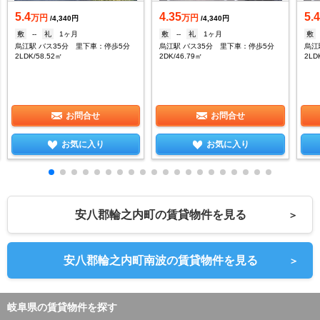
5.4
4.35
5.
万円
万円
/4,340円
/4,340円
敷
--
礼
1ヶ月
敷
--
礼
1ヶ月
敷
烏江駅 バス35分 里下車：停歩5分
烏江駅 バス35分 里下車：停歩5分
烏江
2LDK/58.52㎡
2DK/46.79㎡
2LD
お問合せ
お問合せ
お気に入り
お気に入り
安八郡輪之内町の賃貸物件を見る
＞
安八郡輪之内町南波の賃貸物件を見る
＞
岐阜県の賃貸物件を探す