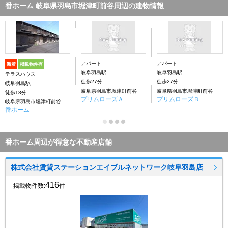
番ホーム 岐阜県羽島市堀津町前谷周辺の建物情報
アパート
アパート
新着
掲載物件有
岐阜羽島駅
岐阜羽島駅
テラスハウス
徒歩27分
徒歩27分
岐阜羽島駅
岐阜県羽島市堀津町前谷
岐阜県羽島市堀津町前谷
徒歩18分
プリムローズＡ
プリムローズＢ
岐阜県羽島市堀津町前谷
番ホーム
番ホーム周辺が得意な不動産店舗
株式会社賃貸ステーションエイブルネットワーク岐阜羽島店
416
掲載物件数:
件