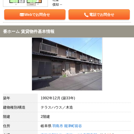
償却 --
Webでお問合せ
電話でお問合せ
番ホーム 賃貸物件基本情報
築年
1992年12月 (築33年)
建物種別/構造
テラスハウス／木造
階建
2階建
住所
岐阜県
羽島市
堀津町前谷