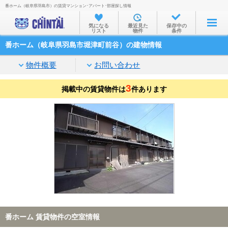
番ホーム（岐阜県羽島市）の賃貸マンション･アパート･部屋探し情報
お部屋を探す
気になる
最近見た
保存中の
リスト
物件
条件
沿線・駅から
番ホーム（岐阜県羽島市堀津町前谷）の建物情報
住所から
物件概要
お問い合わせ
家賃相場から
3
掲載中の賃貸物件は
通勤通学時間から
件あります
物件特集から
不動産会社から
TOP
番ホーム 賃貸物件の空室情報