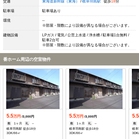
交通
東海道新幹線（東海）
/
岐阜羽島駅
徒歩
18
分
駐車場
駐車場あり
環境
--
※部屋・階数により設備が異なる場合がございます。
建物設備
LPガス / 電気 / 公営上水道 / 浄水槽 / 駐車場1台無料 /
駐車2台可
※部屋・階数により設備が異なる場合がございます。
番ホーム周辺の空室物件
5.5
5.5
5.
万円
万円
/3,000円
/3,000円
敷
1ヶ月
礼
--
敷
1ヶ月
礼
--
敷
岐阜羽島駅 徒歩18分
岐阜羽島駅 徒歩18分
岐阜
3DK/66㎡
3DK/66㎡
3DK