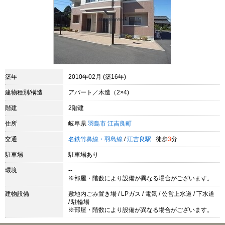
築年
2010年02月 (築16年)
建物種別/構造
アパート／木造（2×4)
階建
2階建
住所
岐阜県
羽島市
江吉良町
交通
名鉄竹鼻線・羽島線
/
江吉良駅
徒歩
3
分
駐車場
駐車場あり
環境
--
※部屋・階数により設備が異なる場合がございます。
建物設備
敷地内ごみ置き場 / LPガス / 電気 / 公営上水道 / 下水道
/ 駐輪場
※部屋・階数により設備が異なる場合がございます。