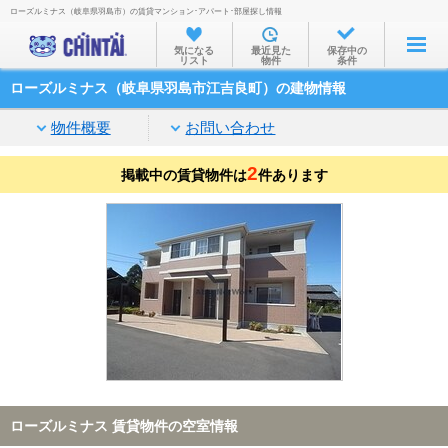
ローズルミナス（岐阜県羽島市）の賃貸マンション･アパート･部屋探し情報
お部屋を探す
気になる
最近見た
保存中の
リスト
物件
条件
沿線・駅から
ローズルミナス（岐阜県羽島市江吉良町）の建物情報
住所から
物件概要
お問い合わせ
家賃相場から
2
掲載中の賃貸物件は
通勤通学時間から
件あります
物件特集から
不動産会社から
TOP
ローズルミナス 賃貸物件の空室情報