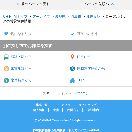
前のページへ戻る
ページの先頭へ
CHINTAIトップ
アーカイブ
岐阜県
羽島市
江吉良駅
ローズルミナ
スの賃貸物件情報
気になるリスト
保存中の条件
別の探し方でお部屋を探す
沿線・駅から
住所から
家賃相場から
通勤通学時間から
物件特集から
TOP
スマートフォン
パソコン
地域一覧
アーカイブ
サイトマップ
個人情報
免責
お問合せ
会社案内
(C) CHINTAI Corporation All rights reserved.
[PR]賃貸物件の疑問解決！教えてエイブルAGENT