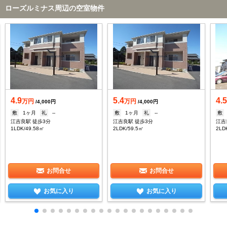
ローズルミナス周辺の空室物件
4.9
5.4
4.
万円
万円
/4,000円
/4,000円
敷
1ヶ月
礼
--
敷
1ヶ月
礼
--
敷
江吉良駅 徒歩3分
江吉良駅 徒歩3分
江吉
1LDK/49.58㎡
2LDK/59.5㎡
2LD
お問合せ
お問合せ
お気に入り
お気に入り