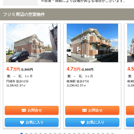
※部屋・階数により設備が異なる場合がございます。
フジⅡ周辺の空室物件
4.7
4.7
4.
万円
万円
/2,900円
/2,900円
敷
--
礼
1ヶ月
敷
--
礼
1ヶ月
敷
円城寺 徒歩12分
岐南駅 徒歩27分
岐南
1LDK/42.37㎡
1LDK/42.37㎡
1LD
お問合せ
お問合せ
お気に入り
お気に入り