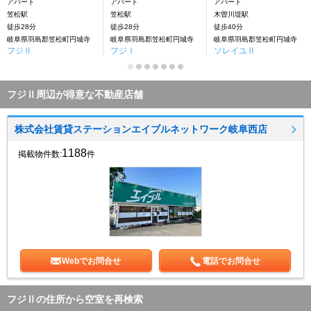
アパート
アパート
アパート
笠松駅
笠松駅
木曽川堤駅
徒歩28分
徒歩28分
徒歩40分
岐阜県羽島郡笠松町円城寺
岐阜県羽島郡笠松町円城寺
岐阜県羽島郡笠松町円城寺
フジⅡ
フジⅠ
ソレイユⅡ
フジⅡ周辺が得意な不動産店舗
株式会社賃貸ステーションエイブルネットワーク岐阜西店
1188
掲載物件数:
件
Webでお問合せ
電話でお問合せ
フジⅡの住所から空室を再検索