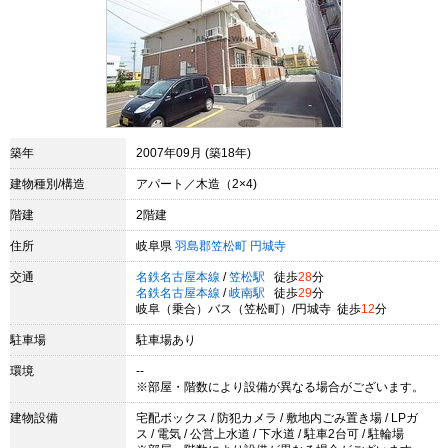
築年
2007年09月 (築18年)
建物種別/構造
アパート／木造（2×4)
階建
2階建
住所
岐阜県
羽島郡笠松町
円城寺
交通
名鉄名古屋本線
/
笠松駅
徒歩
28
分
名鉄名古屋本線
/
岐南駅
徒歩
29
分
岐阜（乗合）バス（笠松町）/円城寺 徒歩
12
分
駐車場
駐車場あり
環境
--
※部屋・階数により設備が異なる場合がございます。
建物設備
宅配ボックス / 防犯カメラ / 敷地内ごみ置き場 / LPガ
ス / 電気 / 公営上水道 / 下水道 / 駐車2台可 / 駐輪場