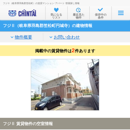
フジⅡ（岐阜県羽島郡笠松町）の賃貸マンション･アパート･部屋探し情報
お部屋を探す
気になる
最近見た
保存中の
リスト
物件
条件
沿線・駅から
フジⅡ（岐阜県羽島郡笠松町円城寺）の建物情報
住所から
物件概要
お問い合わせ
家賃相場から
2
掲載中の賃貸物件は
通勤通学時間から
件あります
物件特集から
不動産会社から
TOP
フジⅡ 賃貸物件の空室情報