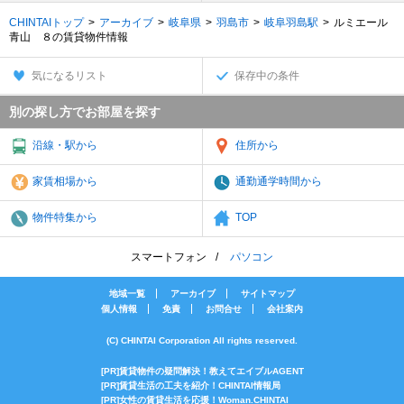
CHINTAIトップ
アーカイブ
岐阜県
羽島市
岐阜羽島駅
ルミエール
青山 ８の賃貸物件情報
気になるリスト
保存中の条件
別の探し方でお部屋を探す
沿線・駅から
住所から
家賃相場から
通勤通学時間から
物件特集から
TOP
スマートフォン
パソコン
地域一覧
アーカイブ
サイトマップ
個人情報
免責
お問合せ
会社案内
(C) CHINTAI Corporation All rights reserved.
[PR]賃貸物件の疑問解決！教えてエイブルAGENT
[PR]賃貸生活の工夫を紹介！CHINTAI情報局
[PR]女性の賃貸生活を応援！Woman.CHINTAI