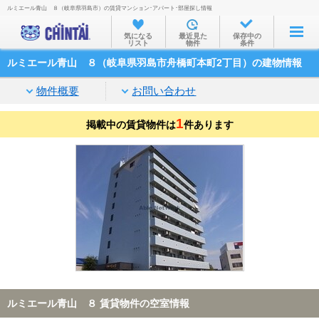
ルミエール青山 ８（岐阜県羽島市）の賃貸マンション･アパート･部屋探し情報
お部屋を探す
気になる
最近見た
保存中の
リスト
物件
条件
沿線・駅から
ルミエール青山 ８（岐阜県羽島市舟橋町本町2丁目）の建物情報
住所から
物件概要
お問い合わせ
家賃相場から
1
掲載中の賃貸物件は
通勤通学時間から
件あります
物件特集から
不動産会社から
TOP
ルミエール青山 ８ 賃貸物件の空室情報