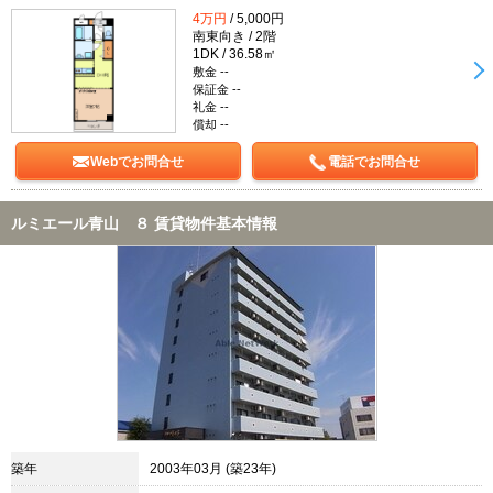
4万円
/ 5,000円
南東向き / 2階
1DK / 36.58㎡
敷金 --
保証金 --
礼金 --
償却 --
Webでお問合せ
電話でお問合せ
ルミエール青山 ８ 賃貸物件基本情報
築年
2003年03月 (築23年)