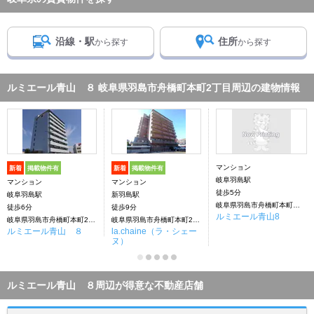
沿線・駅
住所
から探す
から探す
ルミエール青山 ８ 岐阜県羽島市舟橋町本町2丁目周辺の建物情報
マンション
新着
掲載物件有
新着
掲載物件有
岐阜羽島駅
マンション
マンション
徒歩5分
岐阜羽島駅
新羽島駅
岐阜県羽島市舟橋町本町２丁目
徒歩6分
徒歩9分
ルミエール青山8
岐阜県羽島市舟橋町本町2丁目
岐阜県羽島市舟橋町本町2丁目
ルミエール青山 ８
la.chaine（ラ・シェー
ヌ）
ルミエール青山 ８周辺が得意な不動産店舗