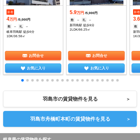
5.9
新着
新
万円
/5,000円
4
3.
万円
/5,000円
敷
--
礼
--
新羽島駅 徒歩9分
敷
--
礼
--
敷
2LDK/66.25㎡
岐阜羽島駅 徒歩6分
新羽
1DK/36.58㎡
1K/
お問合せ
お問合せ
お気に入り
お気に入り
羽島市の賃貸物件を見る
＞
羽島市舟橋町本町の賃貸物件を見る
＞
岐阜県の賃貸物件を探す