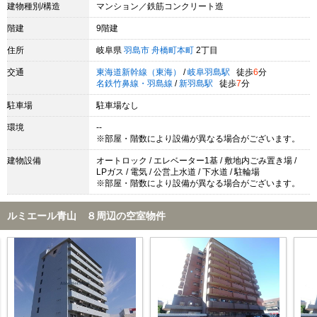
建物種別/構造
マンション／鉄筋コンクリート造
階建
9階建
住所
岐阜県
羽島市
舟橋町本町
2丁目
交通
東海道新幹線（東海）
/
岐阜羽島駅
徒歩
6
分
名鉄竹鼻線・羽島線
/
新羽島駅
徒歩
7
分
駐車場
駐車場なし
環境
--
※部屋・階数により設備が異なる場合がございます。
建物設備
オートロック / エレベーター1基 / 敷地内ごみ置き場 /
LPガス / 電気 / 公営上水道 / 下水道 / 駐輪場
※部屋・階数により設備が異なる場合がございます。
ルミエール青山 ８周辺の空室物件