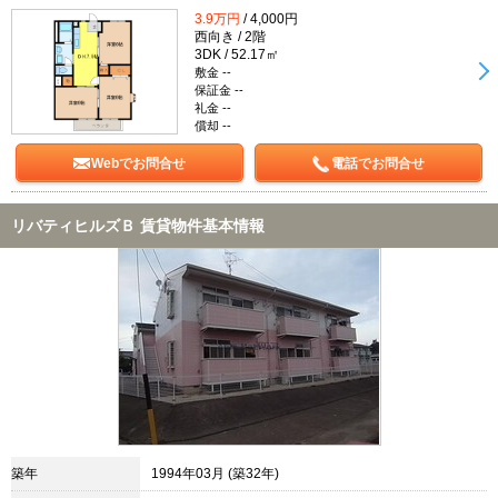
3.9万円
/ 4,000円
西向き / 2階
3DK / 52.17㎡
敷金 --
保証金 --
礼金 --
償却 --
Webでお問合せ
電話でお問合せ
リバティヒルズＢ 賃貸物件基本情報
築年
1994年03月 (築32年)