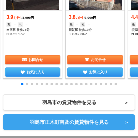
3.9
3.8
4.
万円
万円
/4,000円
/3,000円
敷
--
礼
--
敷
--
礼
--
敷
南宿駅 徒歩24分
須賀駅 徒歩19分
須賀
3DK/52.17㎡
3DK/49.68㎡
2LD
お問合せ
お問合せ
お気に入り
お気に入り
羽島市の賃貸物件を見る
＞
羽島市正木町南及の賃貸物件を見る
＞