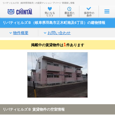
リバティヒルズＢ（岐阜県羽島市）の賃貸マンション･アパート･部屋探し情報
お部屋を探す
気になる
最近見た
保存中の
リスト
物件
条件
沿線・駅から
リバティヒルズＢ（岐阜県羽島市正木町南及6丁目）の建物情報
住所から
物件概要
お問い合わせ
家賃相場から
1
掲載中の賃貸物件は
通勤通学時間から
件あります
物件特集から
不動産会社から
TOP
リバティヒルズＢ 賃貸物件の空室情報