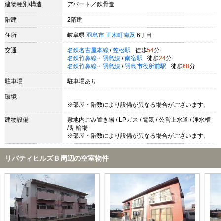
建物種別/構造
アパート／鉄骨造
階建
2階建
住所
岐阜県
羽島市
正木町南及
6丁目
交通
名鉄名古屋本線
/
笠松駅
徒歩
54
分
名鉄竹鼻線・羽島線
/
南宿駅
徒歩
24
分
名鉄竹鼻線・羽島線
/
羽島市役所前駅
徒歩
68
分
駐車場
駐車場あり
環境
--
※部屋・階数により設備が異なる場合がございます。
建物設備
敷地内ごみ置き場 / LPガス / 電気 / 公営上水道 / 浄水槽
/ 駐輪場
※部屋・階数により設備が異なる場合がございます。
リバティヒルズＢ周辺の空室物件