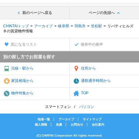
前のページへ戻る
ページの先頭へ
CHINTAIトップ
アーカイブ
岐阜県
羽島市
笠松駅
リバティヒルズ
Ｂの賃貸物件情報
気になるリスト
保存中の条件
別の探し方でお部屋を探す
沿線・駅から
住所から
家賃相場から
通勤通学時間から
物件特集から
TOP
スマートフォン
パソコン
地域一覧
アーカイブ
サイトマップ
個人情報
免責
お問合せ
会社案内
(C) CHINTAI Corporation All rights reserved.