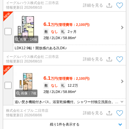
イーグルハウス株式会社 二日市店
詳細を見る
情報更新日
2026/08/10
6.1
万円
(管理費等：2,100円)
敷
なし
礼
2ヶ月
2階
2LDK
58.86m²
画像：14枚
LDK12.9帖！開放感のある2LDK♪
イーグルハウス株式会社 二日市店
詳細を見る
情報更新日
2026/08/10
6.1
万円
(管理費等：2,100円)
敷
なし
礼
12.2万
2階
2LDK
58.86m²
画像：7枚
追い焚き機能付きバス。浴室乾燥機付。シャワー付独立洗面台。温
水洗浄便座付き。TVモニターホン有。防犯カメラあり。
株式会社エイブル 二日市店
詳細を見る
情報更新日
2026/08/06
残り1件を表示する