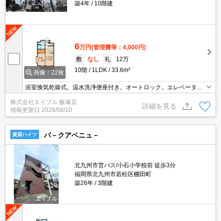
築4年
10階建
6
万円
(管理費等：4,000円)
敷
なし
礼
12万
10階
1LDK
33.6m²
画像：22枚
浴室換気乾燥式。温水洗浄便座付き。オートロック。エレベーター
あり。鍵交換費33,000円。エレベーターあり。仲介手数料家賃の0.
株式会社エイブル 飯塚店
55ヶ月分。インターネット無料。
詳細を見る
情報更新日
2026/08/10
パ－クアベニュ－
賃貸ハイツ
北九州市営バス/小石小学校前 徒歩3分
福岡県北九州市若松区棚田町
築26年
3階建