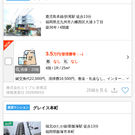
鹿児島本線/折尾駅 徒歩13分
福岡県北九州市八幡西区大浦３丁目
築36年
4階建
3.5
万円
(管理費等：--)
敷
なし
礼
なし
4階
1R
25m²
画像：20枚
鍵交換代22,000円。清掃費16,500円。敷金・礼金なし。インターネ
ット無料。温水洗浄便座付き。室内に洗濯機置場あり。エアコン1
株式会社エイブル 折尾店
基付き。TVインターホン付き。居室フローリング。
詳細を見る
情報更新日
2026/08/10
グレイス本町
賃貸マンション
福北ゆたか線/新飯塚駅 徒歩13分
福岡県飯塚市本町