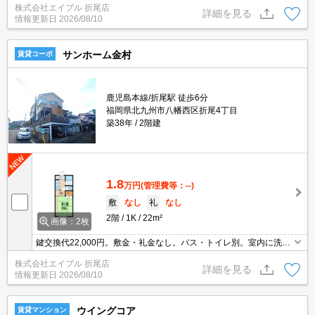
株式会社エイブル 折尾店
月)。温水洗浄便座付き。TVインターホン付き。キッチンは対面
詳細を見る
情報更新日
2026/08/10
式。
サンホーム金村
賃貸コーポ
鹿児島本線/折尾駅 徒歩6分
福岡県北九州市八幡西区折尾4丁目
築38年
2階建
1.8
万円
(管理費等：--)
敷
なし
礼
なし
2階
1K
22m²
画像：2枚
鍵交換代22,000円。敷金・礼金なし。バス・トイレ別。室内に洗濯
機置場あり。エアコン1基付き。仲介手数料家賃の0.55ヵ月分。
株式会社エイブル 折尾店
詳細を見る
情報更新日
2026/08/10
ウイングコア
賃貸マンション