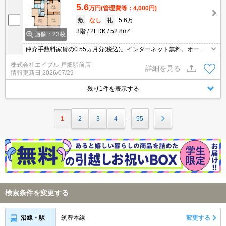
5.6
万円
(管理費等：4,000円)
敷
なし
礼
5.6万
3階
2LDK
52.8m²
画像：23枚
仲介手数料家賃の0.55ヵ月分(税込)。インターネット無料。オート
ロック。防犯カメラあり。
株式会社エイブル 戸畑駅前店
詳細を見る
情報更新日
2026/07/29
残り1件を表示する
1
2
3
4
55
…
検索条件を変更する
筑豊本線
変更する
沿線・駅