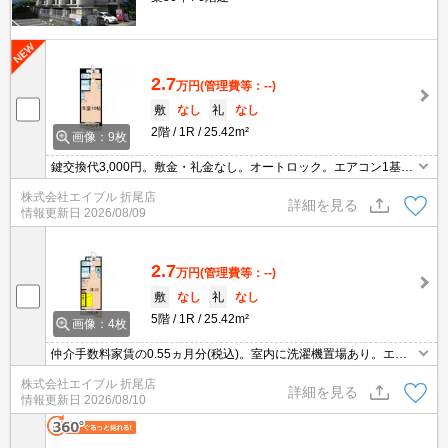
2.7
万円
(管理費等：--)
敷
なし
礼
なし
2階
1R
25.42m²
画像：9枚
鍵交換代3,000円。敷金・礼金なし。オートロック。エアコン1基付
き。TVインターホン付き。居室フローリング。仲介手数料家賃の0.
株式会社エイブル 折尾店
55ヶ月分。
詳細を見る
情報更新日
2026/08/09
2.7
万円
(管理費等：--)
敷
なし
礼
なし
5階
1R
25.42m²
画像：4枚
仲介手数料家賃の0.55ヵ月分(税込)。室内に洗濯機置場あり。エア
コン1基付き。シューズボックス付き。敷金・礼金なし。収納ベッ
株式会社エイブル 折尾店
ド付き。保証会社加入要(初回月額総額50%、月次保証料1,000円)。
詳細を見る
情報更新日
2026/08/10