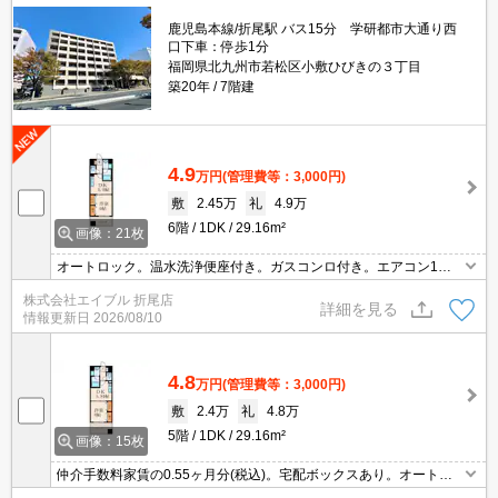
鹿児島本線/折尾駅 バス15分 学研都市大通り西
口下車：停歩1分
福岡県北九州市若松区小敷ひびきの３丁目
築20年
7階建
4.9
万円
(管理費等：3,000円)
敷
2.45万
礼
4.9万
6階
1DK
29.16m²
画像：21枚
オートロック。温水洗浄便座付き。ガスコンロ付き。エアコン1基
付き。追焚給湯。コンビニが近く(260m)買物便利。スーパーへ300
株式会社エイブル 折尾店
m。インターネット無料。
詳細を見る
情報更新日
2026/08/10
4.8
万円
(管理費等：3,000円)
敷
2.4万
礼
4.8万
5階
1DK
29.16m²
画像：15枚
仲介手数料家賃の0.55ヶ月分(税込)。宅配ボックスあり。オートロ
ック付きで女性の方も安心。インターネット無料、使い放題。温水