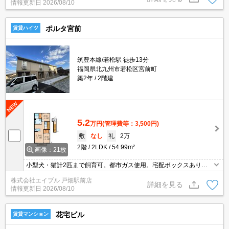
情報更新日
2026/08/10
ポルタ宮前
賃貸ハイツ
筑豊本線/若松駅 徒歩13分
福岡県北九州市若松区宮前町
築2年
2階建
5.2
万円
(管理費等：3,500円)
敷
なし
礼
2万
2階
2LDK
54.99m²
画像：21枚
小型犬・猫計2匹まで飼育可。都市ガス使用。宅配ボックスあり。
浴室換気乾燥式。温水洗浄便座付き。エアコン2基付き。保証会社
株式会社エイブル 戸畑駅前店
加入要(月額総支払額の3.4%＋800円/月)。駐車場縦列2台分月9,900
詳細を見る
情報更新日
2026/08/10
円。
花宅ビル
賃貸マンション