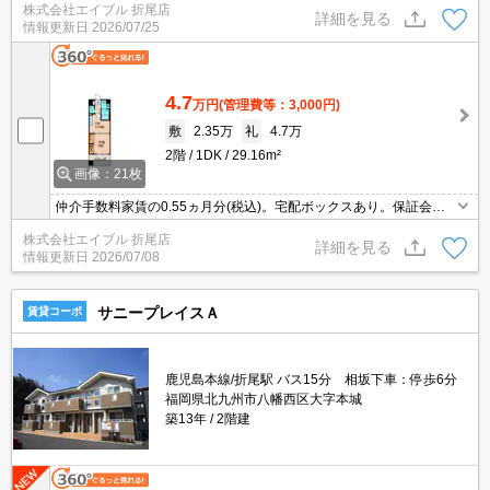
株式会社エイブル 折尾店
洗浄便座付き。
詳細を見る
情報更新日
2026/07/25
4.7
万円
(管理費等：3,000円)
敷
2.35万
礼
4.7万
2階
1DK
29.16m²
画像：21枚
仲介手数料家賃の0.55ヵ月分(税込)。宅配ボックスあり。保証会社
加入要10,000円。温水洗浄便座付き。エアコン1基付き。TVインタ
株式会社エイブル 折尾店
ーホン付き。クローゼット付。シャワー付独立洗面台。
詳細を見る
情報更新日
2026/07/08
サニープレイスＡ
賃貸コーポ
鹿児島本線/折尾駅 バス15分 相坂下車：停歩6分
福岡県北九州市八幡西区大字本城
築13年
2階建