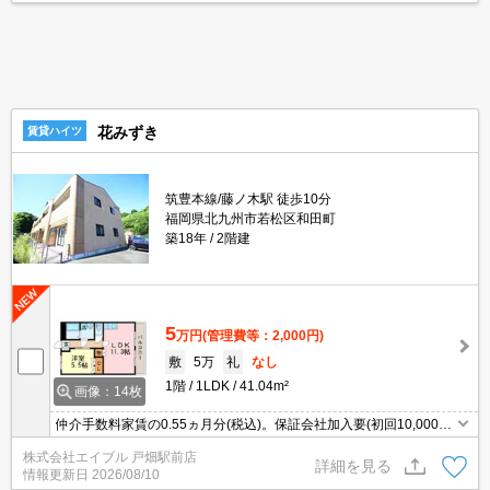
花みずき
賃貸ハイツ
筑豊本線/藤ノ木駅 徒歩10分
福岡県北九州市若松区和田町
築18年
2階建
5
万円
(管理費等：2,000円)
敷
5万
礼
なし
1階
1LDK
41.04m²
画像：14枚
仲介手数料家賃の0.55ヵ月分(税込)。保証会社加入要(初回10,000
円、月次保証料1%)。
株式会社エイブル 戸畑駅前店
詳細を見る
情報更新日
2026/08/10