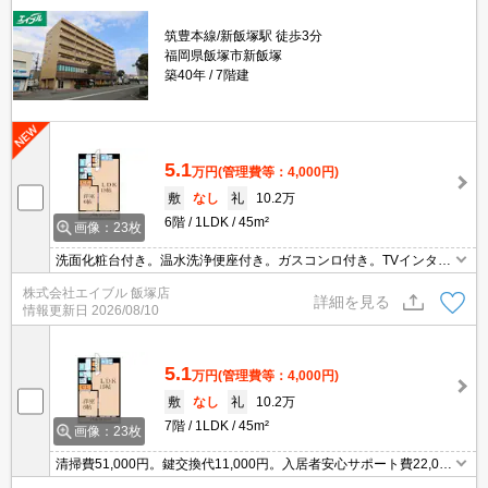
筑豊本線/新飯塚駅 徒歩3分
福岡県飯塚市新飯塚
築40年
7階建
5.1
万円
(管理費等：4,000円)
敷
なし
礼
10.2万
6階
1LDK
45m²
画像：23枚
洗面化粧台付き。温水洗浄便座付き。ガスコンロ付き。TVインター
ホン付き。清掃費51,000円。鍵交換代11,000円。エアコン付き。仲
株式会社エイブル 飯塚店
介手数料家賃の0.55ヵ月分(税込)。都市ガス使用。
詳細を見る
情報更新日
2026/08/10
5.1
万円
(管理費等：4,000円)
敷
なし
礼
10.2万
7階
1LDK
45m²
画像：23枚
清掃費51,000円。鍵交換代11,000円。入居者安心サポート費22,000
円。仲介手数料家賃の0.55ヵ月分。都市ガス使用。エアコン付き。