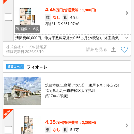
4.45
万円
(管理費等：1,900円)
敷
なし
礼
4.9万
2階
1LDK
51.97m²
画像：16枚
清掃費60,000円。仲介手数料家賃の0.55ヵ月分(税込)。浴室換気乾
燥式。キッチンは対面式。エアコン1基付き。TVインターホン付
株式会社エイブル 折尾店
き。追焚給湯。シャワー付独立洗面台。
詳細を見る
情報更新日
2026/08/10
フィオ－レ
賃貸コーポ
筑豊本線/二島駅 バス5分 唐戸下車：停歩2分
福岡県北九州市若松区大字払川
築17年
2階建
4.35
万円
(管理費等：2,300円)
敷
なし
礼
5.1万