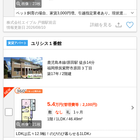
画像：23枚
ペット飼育の場合、家賃3,000円増。引越指定業者あり。現状渡
し。鍵交換代22,000円。
株式会社エイブル 戸畑駅前店
詳細を見る
情報更新日
2026/08/10
ユリシス１番館
賃貸アパート
鹿児島本線/原田駅 徒歩14分
福岡県筑紫野市原田３丁目
築17年
2階建
5.4
万円
(管理費等：2,100円)
敷
なし
礼
1ヶ月
1階
1LDK
46.49m²
画像：21枚
LDKは広々12.9帖！のびのび暮らせる1LDK♪