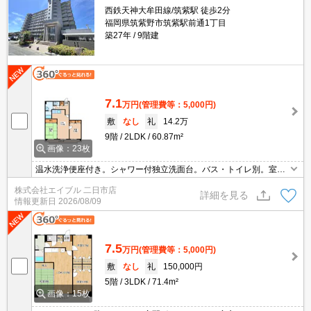
西鉄天神大牟田線/筑紫駅 徒歩2分
福岡県筑紫野市筑紫駅前通1丁目
築27年
9階建
7.1
万円
(管理費等：5,000円)
敷
なし
礼
14.2万
9階
2LDK
60.87m²
画像：23枚
温水洗浄便座付き。シャワー付独立洗面台。バス・トイレ別。室内
洗濯機置場。TVモニターホン有。
株式会社エイブル 二日市店
詳細を見る
情報更新日
2026/08/09
7.5
万円
(管理費等：5,000円)
敷
なし
礼
150,000円
5階
3LDK
71.4m²
画像：15枚