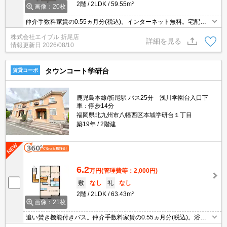
2階
2LDK
59.55m²
画像：20枚
仲介手数料家賃の0.55ヵ月分(税込)。インターネット無料。宅配ボ
ックスあり。
株式会社エイブル 折尾店
詳細を見る
情報更新日
2026/08/10
タウンコート学研台
賃貸コーポ
鹿児島本線/折尾駅 バス25分 浅川学園台入口下
車：停歩14分
福岡県北九州市八幡西区本城学研台１丁目
築19年
2階建
6.2
万円
(管理費等：2,000円)
敷
なし
礼
なし
2階
2LDK
63.43m²
画像：21枚
追い焚き機能付きバス。仲介手数料家賃の0.55ヵ月分(税込)。浴室
換気乾燥式。保証会社加入要(初回2.2万円、月額総支払額の2.2%/