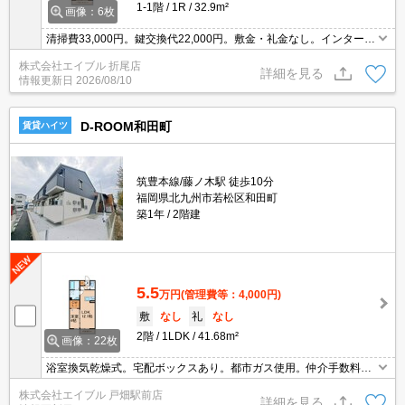
1-1階
1R
32.9m²
画像：6枚
清掃費33,000円。鍵交換代22,000円。敷金・礼金なし。インターネ
ット無料。浴室換気乾燥式。温水洗浄便座付き。キッチンは対面
株式会社エイブル 折尾店
式。エアコン1基付き。TVインターホン付き。追焚給湯。
詳細を見る
情報更新日
2026/08/10
D-ROOM和田町
賃貸ハイツ
筑豊本線/藤ノ木駅 徒歩10分
福岡県北九州市若松区和田町
築1年
2階建
5.5
万円
(管理費等：4,000円)
敷
なし
礼
なし
2階
1LDK
41.68m²
画像：22枚
浴室換気乾燥式。宅配ボックスあり。都市ガス使用。仲介手数料家
賃の0.55ヵ月分。清掃費60,500円。鍵交換代16,500円。2年間10,00
株式会社エイブル 戸畑駅前店
0円家賃減額キャンペーン中!。
詳細を見る