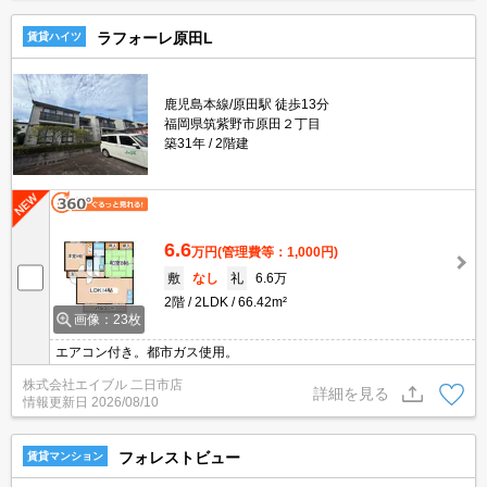
ラフォーレ原田L
賃貸ハイツ
鹿児島本線/原田駅 徒歩13分
福岡県筑紫野市原田２丁目
築31年
2階建
6.6
万円
(管理費等：1,000円)
敷
なし
礼
6.6万
2階
2LDK
66.42m²
画像：23枚
エアコン付き。都市ガス使用。
株式会社エイブル 二日市店
詳細を見る
情報更新日
2026/08/10
フォレストビュー
賃貸マンション