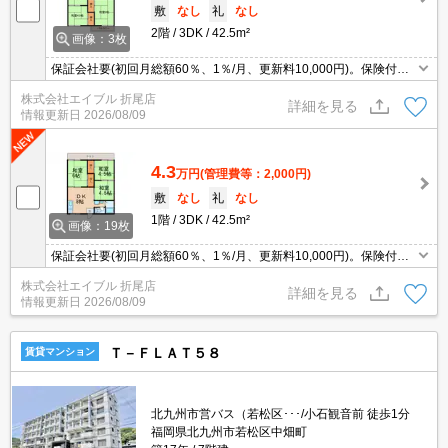
敷
なし
礼
なし
2階
3DK
42.5m²
画像：3枚
保証会社要(初回月総額60％、1％/月、更新料10,000円)。保険付帯
サービス1,760円/月。
株式会社エイブル 折尾店
詳細を見る
情報更新日
2026/08/09
4.3
万円
(管理費等：2,000円)
敷
なし
礼
なし
1階
3DK
42.5m²
画像：19枚
保証会社要(初回月総額60％、1％/月、更新料10,000円)。保険付帯
サービス1,760円/月。
株式会社エイブル 折尾店
詳細を見る
情報更新日
2026/08/09
Ｔ－ＦＬＡＴ５８
賃貸マンション
北九州市営バス（若松区･･･/小石観音前 徒歩1分
福岡県北九州市若松区中畑町