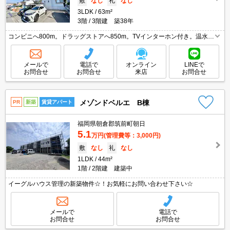
敷
なし
礼
なし
3LDK
63m²
3階
3階建 築38年
コンビニへ800m。ドラッグストアへ850m。TVインターホン付き。温水洗
浄便座付き。
メールで
電話で
オンライン
LINEで
お問合せ
お問合せ
来店
お問合せ
メゾンドベルエ B棟
PR
新築
賃貸アパート
福岡県朝倉郡筑前町朝日
5.1
万円
(管理費等：3,000円)
敷
なし
礼
なし
1LDK
44m²
1階
2階建 建築中
イーグルハウス管理の新築物件☆！お気軽にお問い合わせ下さい☆
メールで
電話で
お問合せ
お問合せ