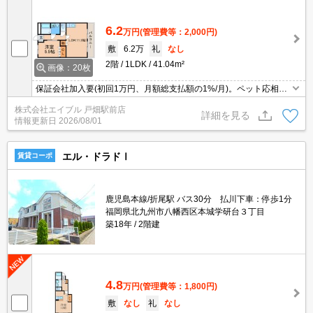
6.2
万円
(管理費等：2,000円)
敷
6.2万
礼
なし
2階
1LDK
41.04m²
画像：20枚
保証会社加入要(初回1万円、月額総支払額の1%/月)。ペット応相
談。駐車場2台目月3,300円。温水洗浄便座付き。
株式会社エイブル 戸畑駅前店
詳細を見る
情報更新日
2026/08/01
エル・ドラドⅠ
賃貸コーポ
鹿児島本線/折尾駅 バス30分 払川下車：停歩1分
福岡県北九州市八幡西区本城学研台３丁目
築18年
2階建
4.8
万円
(管理費等：1,800円)
敷
なし
礼
なし