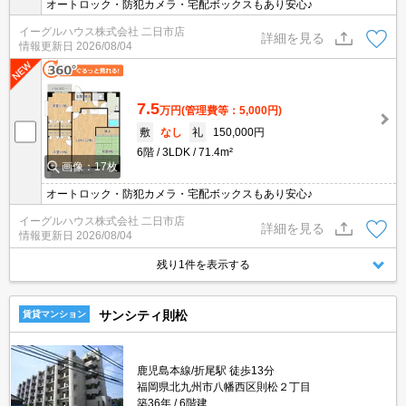
オートロック・防犯カメラ・宅配ボックスもあり安心♪
イーグルハウス株式会社 二日市店
詳細を見る
情報更新日
2026/08/04
7.5
万円
(管理費等：5,000円)
敷
なし
礼
150,000円
6階
3LDK
71.4m²
画像：17枚
オートロック・防犯カメラ・宅配ボックスもあり安心♪
イーグルハウス株式会社 二日市店
詳細を見る
情報更新日
2026/08/04
残り1件を表示する
サンシティ則松
賃貸マンション
鹿児島本線/折尾駅 徒歩13分
福岡県北九州市八幡西区則松２丁目
築36年
6階建