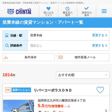
筑豊本線沿線の賃貸・不動産情報で賃貸マンション・賃貸アパートなど賃貸物件の部屋探し
お部屋を探す
気になる
最近見た
保存中の
リスト
物件
条件
沿線・駅から
筑豊本線の賃貸マンション・アパート一覧
住所から
家賃相場から
筑豊本線
変更する
沿線・駅
通勤通学時間から
詳細条件
指定なし
変更する
物件特集から
条件保存
物件新着メール
不動産会社から
TOP
1814
件
リバーコーポラスＯＮＤ
PR
賃貸マンション
福岡県北九州市八幡西区陣原４丁目
5.5
万円
(管理費等：--)