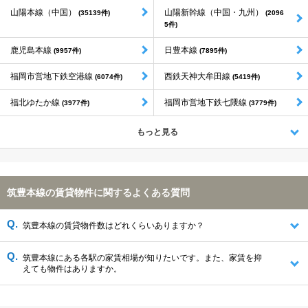
山陽本線（中国）
山陽新幹線（中国・九州）
(35139件)
(2096
5件)
鹿児島本線
日豊本線
(9957件)
(7895件)
福岡市営地下鉄空港線
西鉄天神大牟田線
(6074件)
(5419件)
福北ゆたか線
福岡市営地下鉄七隈線
(3977件)
(3779件)
もっと見る
筑豊本線の賃貸物件に関するよくある質問
筑豊本線の賃貸物件数はどれくらいありますか？
筑豊本線にある各駅の家賃相場が知りたいです。また、家賃を抑
えても物件はありますか。