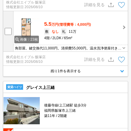
株式会社エイブル 飯塚店
TVインターホン付き。宅配ボックスあり。
詳細を見る
情報更新日
2026/08/10
5.5
万円
(管理費等：4,000円)
敷
なし
礼
11万
4階
2LDK
65m²
画像：23枚
角部屋。鍵交換代11,000円。清掃費55,000円。温水洗浄便座付き。
クローゼット付。エアコン付き。シャワー付独立洗面台。仲介手数
株式会社エイブル 飯塚店
料家賃の0.55ヶ月分。
詳細を見る
情報更新日
2026/08/10
残り1件を表示する
グレイス上三緒
賃貸ハイツ
後藤寺線/上三緒駅 徒歩3分
福岡県飯塚市上三緒
築11年
2階建