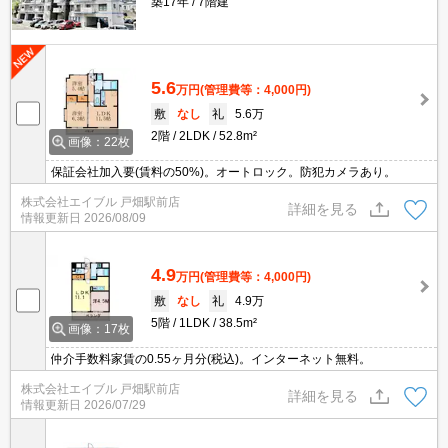
築17年
7階建
5.6
万円
(管理費等：4,000円)
敷
なし
礼
5.6万
2階
2LDK
52.8m²
画像：22枚
保証会社加入要(賃料の50%)。オートロック。防犯カメラあり。
株式会社エイブル 戸畑駅前店
詳細を見る
情報更新日
2026/08/09
4.9
万円
(管理費等：4,000円)
敷
なし
礼
4.9万
5階
1LDK
38.5m²
画像：17枚
仲介手数料家賃の0.55ヶ月分(税込)。インターネット無料。
株式会社エイブル 戸畑駅前店
詳細を見る
情報更新日
2026/07/29