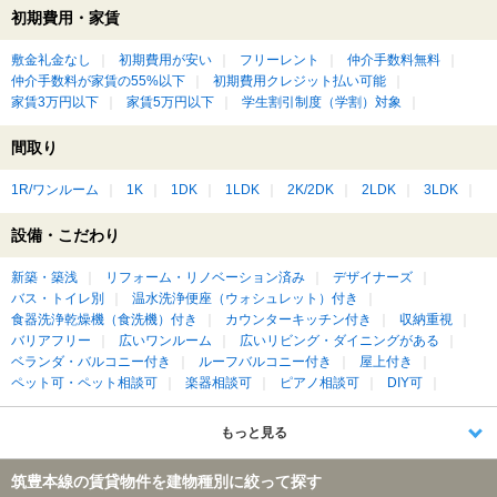
初期費用・家賃
敷金礼金なし
初期費用が安い
フリーレント
仲介手数料無料
仲介手数料が家賃の55%以下
初期費用クレジット払い可能
家賃3万円以下
家賃5万円以下
学生割引制度（学割）対象
間取り
1R/ワンルーム
1K
1DK
1LDK
2K/2DK
2LDK
3LDK
設備・こだわり
新築・築浅
リフォーム・リノベーション済み
デザイナーズ
バス・トイレ別
温水洗浄便座（ウォシュレット）付き
食器洗浄乾燥機（食洗機）付き
カウンターキッチン付き
収納重視
バリアフリー
広いワンルーム
広いリビング・ダイニングがある
ベランダ・バルコニー付き
ルーフバルコニー付き
屋上付き
ペット可・ペット相談可
楽器相談可
ピアノ相談可
DIY可
もっと見る
筑豊本線の賃貸物件を建物種別に絞って探す