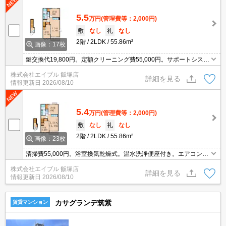
5.5
万円
(管理費等：2,000円)
敷
なし
礼
なし
2階
2LDK
55.86m²
画像：17枚
鍵交換代19,800円。定額クリーニング費55,000円。サポートシステ
ム加入要2,200円/月。賃料口座引落手数料550円/月。駐車場2台目月
株式会社エイブル 飯塚店
3,300円。消毒費11,000円。
詳細を見る
情報更新日
2026/08/10
5.4
万円
(管理費等：2,000円)
敷
なし
礼
なし
2階
2LDK
55.86m²
画像：23枚
清掃費55,000円。浴室換気乾燥式。温水洗浄便座付き。エアコン1
基付き。TVインターホン付き。保証会社加入要(月額総支払額の5
株式会社エイブル 飯塚店
0%、10,000円/年)。サポートシステム加入要2,200円/月。
詳細を見る
情報更新日
2026/08/10
カサグランデ筑紫
賃貸マンション