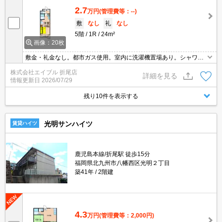
2.7
万円
(管理費等：--)
敷
なし
礼
なし
5階
1R
24m²
画像：20枚
敷金・礼金なし。都市ガス使用。室内に洗濯機置場あり。シャワー
付独立洗面台。仲介手数料家賃の0.55ヵ月分(税込)。エアコン1基付
株式会社エイブル 折尾店
き。保証会社加入要(初回月額総額50%、月次保証料1,000円)。
詳細を見る
情報更新日
2026/07/29
残り10件を表示する
光明サンハイツ
賃貸ハイツ
鹿児島本線/折尾駅 徒歩15分
福岡県北九州市八幡西区光明２丁目
築41年
2階建
4.3
万円
(管理費等：2,000円)