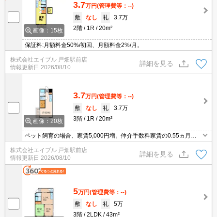
3.7
万円
(管理費等：--)
敷
なし
礼
3.7万
2階
1R
20m²
画像：15枚
保証料:月額料金50%/初回、月額料金2%/月。
株式会社エイブル 戸畑駅前店
詳細を見る
情報更新日
2026/08/10
3.7
万円
(管理費等：--)
敷
なし
礼
3.7万
3階
1R
20m²
画像：20枚
ペット飼育の場合、家賃5,000円増。仲介手数料家賃の0.55ヵ月
分。引越指定業者あり。鍵交換代22,000円。画像の家具小物家電は
株式会社エイブル 戸畑駅前店
CGであり付いていません。
詳細を見る
情報更新日
2026/08/10
5
万円
(管理費等：--)
敷
なし
礼
5万
3階
2LDK
43m²