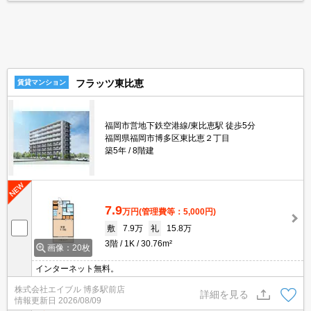
フラッツ東比恵
賃貸マンション
福岡市営地下鉄空港線/東比恵駅 徒歩5分
福岡県福岡市博多区東比恵２丁目
築5年
8階建
7.9
万円
(管理費等：5,000円)
敷
7.9万
礼
15.8万
3階
1K
30.76m²
画像：20枚
インターネット無料。
株式会社エイブル 博多駅前店
詳細を見る
情報更新日
2026/08/09