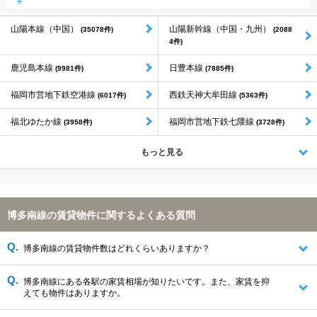
山陽本線（中国）
山陽新幹線（中国・九州）
(35078件)
(2088
4件)
鹿児島本線
日豊本線
(9981件)
(7885件)
福岡市営地下鉄空港線
西鉄天神大牟田線
(6017件)
(5363件)
福北ゆたか線
福岡市営地下鉄七隈線
(3958件)
(3728件)
もっと見る
博多南線の賃貸物件に関するよくある質問
博多南線の賃貸物件数はどれくらいありますか？
博多南線にある各駅の家賃相場が知りたいです。また、家賃を抑
えても物件はありますか。