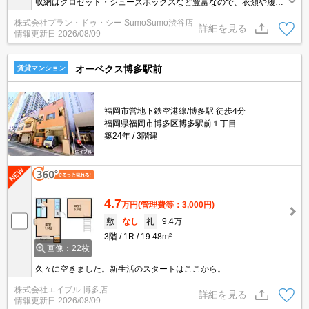
収納はクロゼット・シューズボックスなど豊富なので、衣類や履き
物の整理がしやすく便利です。化粧品や洗面道具といった小物をま
株式会社プラン・ドゥ・シー SumoSumo渋谷店
とめて収納できる独立洗面台があります。セキュリティ面は、オー
詳細を見る
情報更新日
2026/08/09
トロック・TVインターホンなど充実しているので、防犯対策もばっ
ちりです。CS対応のマンションは、インドア派のお客様に高ニーズ
です。
オーベクス博多駅前
賃貸マンション
福岡市営地下鉄空港線/博多駅 徒歩4分
福岡県福岡市博多区博多駅前１丁目
築24年
3階建
4.7
万円
(管理費等：3,000円)
敷
なし
礼
9.4万
3階
1R
19.48m²
画像：22枚
久々に空きました。新生活のスタートはここから。
株式会社エイブル 博多店
詳細を見る
情報更新日
2026/08/09