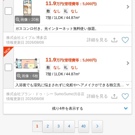
11.9
万円
(管理費等：5,000円)
敷
なし
礼
なし
7階
1LDK
44.87m²
画像：20枚
ガスコンロ付き。光インターネット無料使い放題。
株式会社エイブル 博多店
詳細を見る
情報更新日
2026/08/08
11.9
万円
(管理費等：5,000円)
敷
なし
礼
なし
7階
1LDK
44.87m²
画像：6枚
入浴後でも湿気に悩まされずに化粧やヘアメイクができる独立洗面
台が付いております。セキュリティ面は、TVインターホン・オート
株式会社プラン・ドゥ・シー SumoSumo渋谷店
ロックなど充実しているので、防犯対策もばっちりです。収納はシ
詳細を見る
情報更新日
2026/08/08
ューズボックス・クロゼットなどが備え付けられているので、衣類
や日用品の収納に重宝します。インターネットをご利用いただける
残り4件を表示する
物件です。
1
2
3
4
40
…