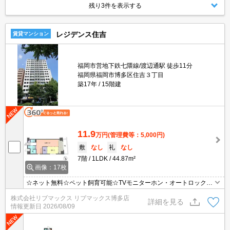
残り3件を表示する
レジデンス住吉
賃貸マンション
福岡市営地下鉄七隈線/渡辺通駅 徒歩11分
福岡県福岡市博多区住吉３丁目
築17年
15階建
11.9
万円
(管理費等：5,000円)
敷
なし
礼
なし
7階
1LDK
44.87m²
画像：17枚
☆ネット無料☆ペット飼育可能☆TVモニターホン・オートロックな
どセキュリティ面も充実☆都市ガス☆宅配ボックスつき☆
株式会社リブマックス リブマックス博多店
詳細を見る
情報更新日
2026/08/09