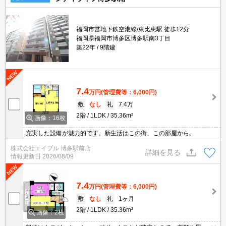
福岡市営地下鉄空港線/東比恵駅 徒歩12分
福岡県福岡市博多区博多駅南3丁目
築22年
9階建
7.4
万円
(管理費等：6,000円)
敷
なし
礼
7.4万
2階
1LDK
35.36m²
画像：16枚
充実した設備が魅力的です。新生活はこの街、この部屋から。
株式会社エイブル 博多駅前店
詳細を見る
情報更新日
2026/08/09
7.4
万円
(管理費等：6,000円)
敷
なし
礼
1ヶ月
2階
1LDK
35.36m²
画像：2枚