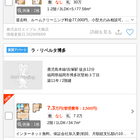
敷
なし
礼
30万
1-2階
3LDK+S
77.58m²
画像：2枚
退去時、ルームクリーニング料金77,000円。小型犬のみ相談可。フ
ァミリーにお薦め。
株式会社エイブル 大橋店
詳細を見る
情報更新日
2026/08/09
ラ・リベルタ博多
賃貸アパート
鹿児島本線/吉塚駅 徒歩12分
福岡県福岡市博多区堅粕３丁目
築11年
2階建
7.3
万円
(管理費等：2,500円)
敷
なし
礼
7.3万
2階
1LDK
34.7m²
画像：1枚
インターネット無料。保証会社加入要(初回、月額総支払額の10
0%)。