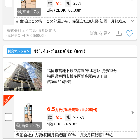
敷
なし
礼
23万
1階
2LDK
61.03m²
画像：7枚
新生活はこの街、この部屋から。保証会社加入要(初回、月額総支払
額の50%、更新料10,000円/年)。
株式会社エイブル 博多駅前店
詳細を見る
情報更新日
2026/08/09
ｻｳﾞｫｲ ﾙ･ﾌﾟﾙﾐｴ ﾊﾟﾘｴ（901）
賃貸マンション
福岡市営地下鉄空港線/東比恵駅 徒歩13分
福岡県福岡市博多区博多駅南３丁目
築3年
14階建
6.5
万円
(管理費等：5,000円)
敷
なし
礼
9.75万
9階
1K
24.57m²
画像：22枚
保証会社加入要(初回月額総額100%、月次月額総額1.5%)。