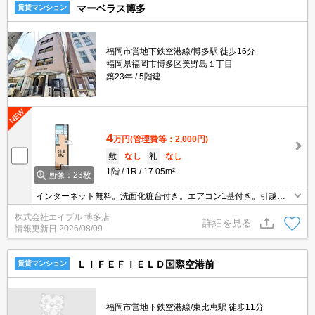
マーベラス博多
賃貸マンション
福岡市営地下鉄空港線/博多駅 徒歩16分
福岡県福岡市博多区美野島１丁目
築23年
5階建
4
万円
(管理費等：2,000円)
敷
なし
礼
なし
1階
1R
17.05m²
画像：23枚
インターネット無料。洗面化粧台付き。エアコン1基付き。引越指
定業者あり。
株式会社エイブル 博多店
詳細を見る
情報更新日
2026/08/09
ＬＩＦＥＦＩＥＬＤ国際空港前
賃貸マンション
福岡市営地下鉄空港線/東比恵駅 徒歩11分