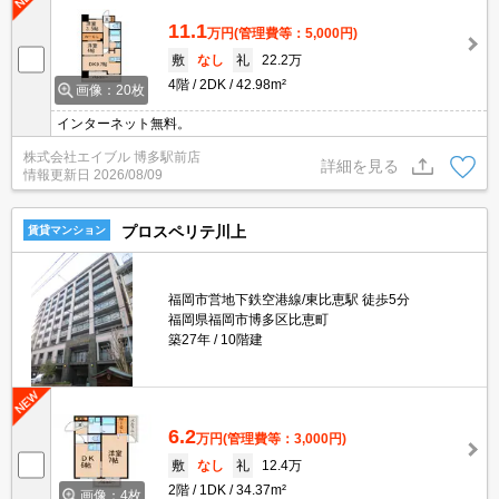
11.1
万円
(管理費等：5,000円)
敷
なし
礼
22.2万
4階
2DK
42.98m²
画像：20枚
インターネット無料。
株式会社エイブル 博多駅前店
詳細を見る
情報更新日
2026/08/09
プロスペリテ川上
賃貸マンション
福岡市営地下鉄空港線/東比恵駅 徒歩5分
福岡県福岡市博多区比恵町
築27年
10階建
6.2
万円
(管理費等：3,000円)
敷
なし
礼
12.4万
2階
1DK
34.37m²
画像：4枚