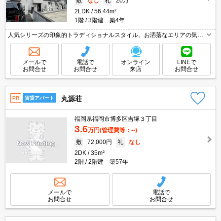
敷
なし
礼
20万
2LDK
56.44m²
1階
3階建 築4年
人気シリーズの印象的トラディショナルスタイル。お洒落なエリアの気に
なるお部屋。保証会社要（初回0円、月総額の3.4％＋800円/月）。
メールで
電話で
オンライン
LINEで
お問合せ
お問合せ
来店
お問合せ
丸源荘
PR
賃貸アパート
福岡県福岡市博多区吉塚３丁目
3.6
万円
(管理費等：--)
敷
72,000円
礼
なし
2DK
35m²
2階
2階建 築57年
メールで
電話で
お問合せ
お問合せ