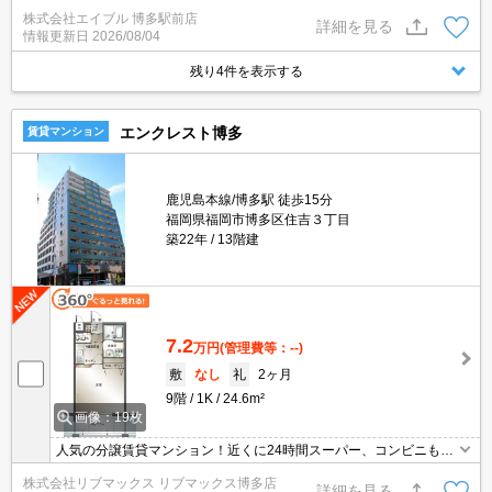
株式会社エイブル 博多駅前店
詳細を見る
情報更新日
2026/08/04
残り4件を表示する
エンクレスト博多
賃貸マンション
鹿児島本線/博多駅 徒歩15分
福岡県福岡市博多区住吉３丁目
築22年
13階建
7.2
万円
(管理費等：--)
敷
なし
礼
2ヶ月
9階
1K
24.6m²
画像：19枚
人気の分譲賃貸マンション！近くに24時間スーパー、コンビニもあ
り便利です！ガスコンロ２口付きでお料理も快適です！
株式会社リブマックス リブマックス博多店
詳細を見る