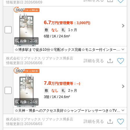
情報更新日
2026/08/09
6.7
万円
(管理費等：3,000円)
敷
なし
礼
1ヶ月
6階
1K
24.6m²
画像：20枚
☆博多駅まで徒歩10分☆宅配ボックス完備☆モニター付インターホ
ン☆設備充実の物件です！
株式会社リブマックス リブマックス博多店
詳細を見る
情報更新日
2026/08/08
7.8
万円
(管理費等：--)
敷
なし
礼
2ヶ月
3階
1K
24.6m²
画像：24枚
☆天神・博多へのアクセス良好☆シャンプードレッサーつき☆TVモ
ニターホン・オートロックなどセキュリティ面も充実☆
株式会社リブマックス リブマックス博多店
詳細を見る
情報更新日
2026/08/03