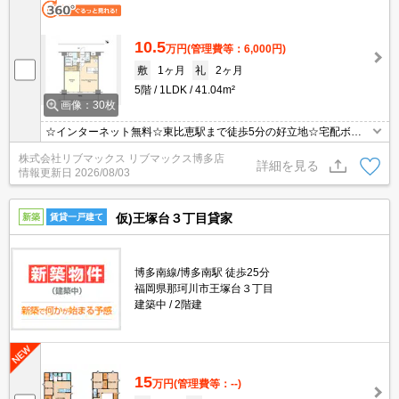
10.5
万円
(管理費等：6,000円)
敷
1ヶ月
礼
2ヶ月
5階
1LDK
41.04m²
画像：30枚
☆インターネット無料☆東比恵駅まで徒歩5分の好立地☆宅配ボッ
クス完備☆追い炊き・浴室乾燥機能付きで設備充実☆
株式会社リブマックス リブマックス博多店
詳細を見る
情報更新日
2026/08/03
仮)王塚台３丁目貸家
新築
賃貸一戸建て
博多南線/博多南駅 徒歩25分
福岡県那珂川市王塚台３丁目
建築中
2階建
15
万円
(管理費等：--)