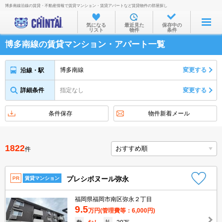
博多南線沿線の賃貸・不動産情報で賃貸マンション・賃貸アパートなど賃貸物件の部屋探し
お部屋を探す
気になる
最近見た
保存中の
リスト
物件
条件
沿線・駅から
博多南線の賃貸マンション・アパート一覧
住所から
家賃相場から
博多南線
変更する
沿線・駅
通勤通学時間から
詳細条件
指定なし
変更する
物件特集から
条件保存
物件新着メール
不動産会社から
TOP
1822
件
プレシボヌール弥永
PR
賃貸マンション
福岡県福岡市南区弥永２丁目
9.5
万円
(管理費等：6,000円)