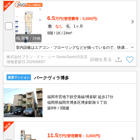
6.5
万円
(管理費等：5,000円)
敷
なし
礼
1ヶ月
9階
1K
24m²
画像：26枚
室内設備はエアコン・フローリングなどが揃っているので、快適に
過ごしやすいお部屋になります。収納はクロゼット・シューズボッ
株式会社プラン・ドゥ・シー SumoSumo渋谷店
クスなど豊富なので、衣類や履き物の整理がしやすく便利です。セ
詳細を見る
情報更新日
2026/08/07
キュリティ面は、TVインターホン・オートロックなど充実している
ので、防犯対策もばっちりです。居住者用の駐輪場が付いている物
件です。
パークヴィラ博多
賃貸マンション
福岡市営地下鉄空港線/博多駅 徒歩17分
福岡県福岡市博多区博多駅南５丁目
築9年
3階建
11.5
万円
(管理費等：3,000円)