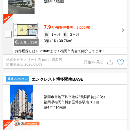
築5年
8階建
7.9
万円
(管理費等：5,000円)
敷
1ヶ月
礼
2ヶ月
3階
1K
30.76m²
画像：33枚
お部屋探しはＲ-estateまで！福岡市内全て紹介してます！
株式会社アスリート R-estate博多店
詳細を見る
情報更新日
2026/08/09
エンクレスト博多駅南BASE
賃貸マンション
福岡市営地下鉄空港線/博多駅 徒歩13分
福岡県福岡市博多区博多駅南３丁目
築4年
14階建