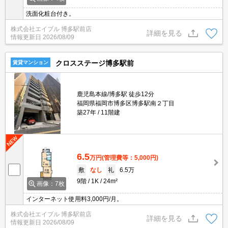
洗面化粧台付き。
株式会社エイブル 博多駅前店
詳細を見る
情報更新日
2026/08/09
クロスステージ博多駅前
賃貸マンション
鹿児島本線/博多駅 徒歩12分
福岡県福岡市博多区博多駅南２丁目
築27年
11階建
6.5
万円
(管理費等：5,000円)
敷
なし
礼
6.5万
9階
1K
24m²
画像：7枚
インターネット使用料3,000円/月。
株式会社エイブル 博多駅前店
詳細を見る
情報更新日
2026/08/09