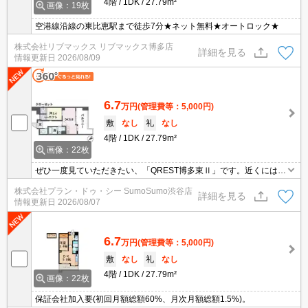
4階
1DK
27.79m²
画像：19枚
空港線沿線の東比恵駅まで徒歩7分★ネット無料★オートロック★
株式会社リブマックス リブマックス博多店
詳細を見る
情報更新日
2026/08/09
6.7
万円
(管理費等：5,000円)
敷
なし
礼
なし
4階
1DK
27.79m²
画像：22枚
ぜひ一度見ていただきたい、「QREST博多東Ⅱ」です。近くにはミ
ニストップ 博多榎田2丁目店(徒歩2分)がありちょっとした買い物に
株式会社プラン・ドゥ・シー SumoSumo渋谷店
便利です。
詳細を見る
情報更新日
2026/08/07
6.7
万円
(管理費等：5,000円)
敷
なし
礼
なし
4階
1DK
27.79m²
画像：22枚
保証会社加入要(初回月額総額60%、月次月額総額1.5%)。