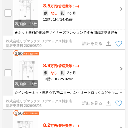
8.5
万円
(管理費等：--)
敷
なし
礼
2ヶ月
12階
1R
24.45m²
画像：16枚
★ネット無料の築浅デザイナーズマンションです★周辺環境良好★
株式会社リブマックス リブマックス博多店
詳細を見る
情報更新日
2026/08/09
8.9
万円
(管理費等：--)
敷
なし
礼
2ヶ月
13階
1K
25.02m²
画像：15枚
☆インターネット無料☆TVモニターホン・オートロックなどセキュ
リティ面も充実☆ウォークインクローゼット☆
株式会社リブマックス リブマックス博多店
詳細を見る
情報更新日
2026/08/03
8.2
万円
(管理費等：--)