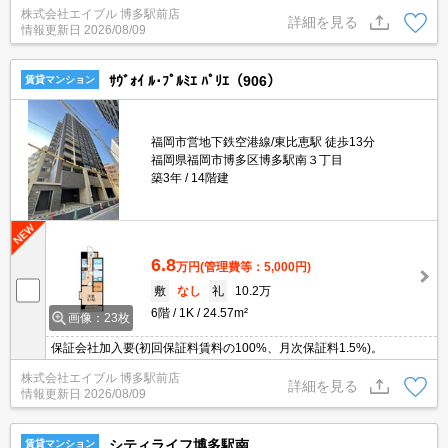
株式会社エイブル 博多駅前店
詳細を見る
情報更新日
2026/08/09
ｻｳﾞｫｲ ﾙ･ﾌﾟﾙﾐｴ ﾊﾟﾘｴ（906）
賃貸マンション
福岡市営地下鉄空港線/東比恵駅 徒歩13分
福岡県福岡市博多区博多駅南３丁目
築3年
14階建
6.8
万円
(管理費等：5,000円)
敷
なし
礼
10.2万
6階
1K
24.57m²
画像：23枚
保証会社加入要(初回保証料賃料の100%、月次保証料1.5%)。
株式会社エイブル 博多駅前店
詳細を見る
情報更新日
2026/08/09
シティライフ博多駅南
賃貸マンション