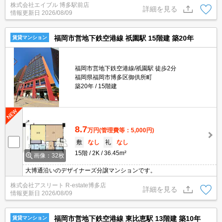
株式会社エイブル 博多駅前店
詳細を見る
情報更新日
2026/08/09
福岡市営地下鉄空港線 祇園駅 15階建 築20年
賃貸マンション
福岡市営地下鉄空港線/祇園駅 徒歩2分
福岡県福岡市博多区御供所町
築20年
15階建
8.7
万円
(管理費等：5,000円)
敷
なし
礼
なし
15階
2K
36.45m²
画像：32枚
大博通沿いのデザイナーズ分譲マンションです。
株式会社アスリート R-estate博多店
詳細を見る
情報更新日
2026/08/09
福岡市営地下鉄空港線 東比恵駅 13階建 築10年
賃貸マンション