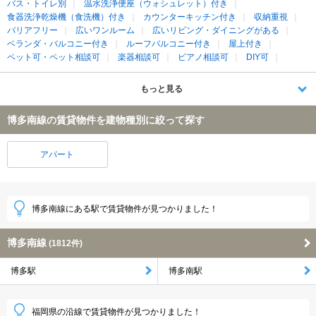
バス・トイレ別
温水洗浄便座（ウォシュレット）付き
食器洗浄乾燥機（食洗機）付き
カウンターキッチン付き
収納重視
バリアフリー
広いワンルーム
広いリビング・ダイニングがある
ベランダ・バルコニー付き
ルーフバルコニー付き
屋上付き
ペット可・ペット相談可
楽器相談可
ピアノ相談可
DIY可
もっと見る
博多南線の賃貸物件を建物種別に絞って探す
アパート
博多南線にある駅で賃貸物件が見つかりました！
博多南線
(1812件)
博多駅
博多南駅
福岡県の沿線で賃貸物件が見つかりました！