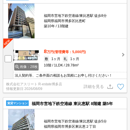
福岡市営地下鉄空港線/東比恵駅 徒歩8分
福岡県福岡市博多区比恵町
築10年
13階建
8
万円
(管理費等：5,000円)
敷
1ヶ月
礼
1ヶ月
10階
1LDK
28.78m²
画像：28枚
法人契約等、ご条件面の相談もお気軽にお申し付けください！
株式会社アスリート R-estate博多店
詳細を見る
情報更新日
2026/08/09
福岡市営地下鉄空港線 東比恵駅 8階建 築5年
賃貸マンション
福岡市営地下鉄空港線/東比恵駅 徒歩5分
福岡県福岡市博多区東比恵２丁目