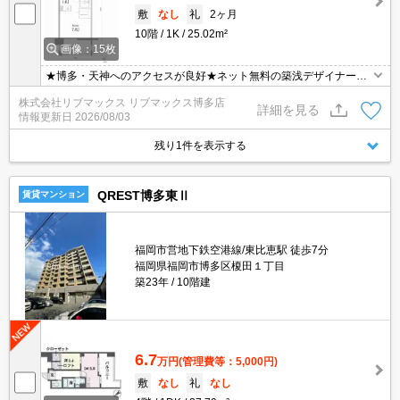
敷
なし
礼
2ヶ月
10階
1K
25.02m²
画像：15枚
★博多・天神へのアクセスが良好★ネット無料の築浅デザイナーズ
マンションです★周辺環境良好★
株式会社リブマックス リブマックス博多店
詳細を見る
情報更新日
2026/08/03
残り1件を表示する
QREST博多東Ⅱ
賃貸マンション
福岡市営地下鉄空港線/東比恵駅 徒歩7分
福岡県福岡市博多区榎田１丁目
築23年
10階建
6.7
万円
(管理費等：5,000円)
敷
なし
礼
なし