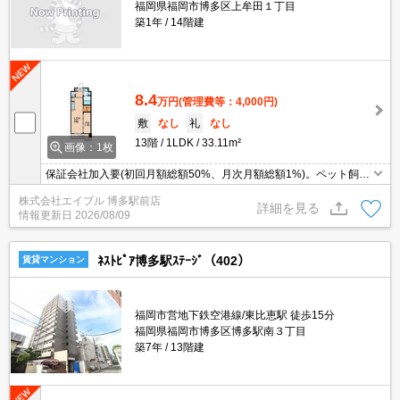
福岡県福岡市博多区上牟田１丁目
築1年
14階建
8.4
万円
(管理費等：4,000円)
敷
なし
礼
なし
13階
1LDK
33.11m²
画像：1枚
保証会社加入要(初回月額総額50%、月次月額総額1%)。ペット飼育
の場合、家賃3,000円・礼金1ヵ月増。
株式会社エイブル 博多駅前店
詳細を見る
情報更新日
2026/08/09
ﾈｽﾄﾋﾟｱ博多駅ｽﾃｰｼﾞ（402）
賃貸マンション
福岡市営地下鉄空港線/東比恵駅 徒歩15分
福岡県福岡市博多区博多駅南３丁目
築7年
13階建