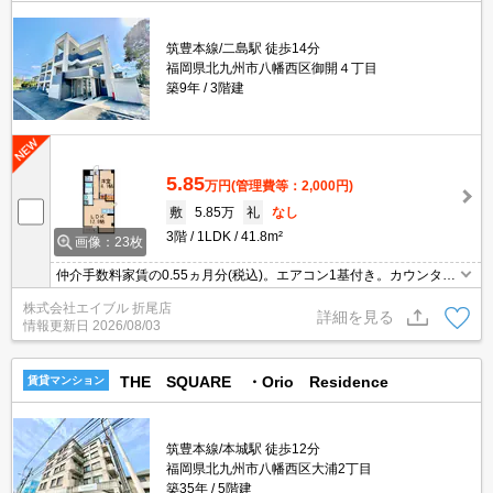
筑豊本線/二島駅 徒歩14分
福岡県北九州市八幡西区御開４丁目
築9年
3階建
5.85
万円
(管理費等：2,000円)
敷
5.85万
礼
なし
3階
1LDK
41.8m²
画像：23枚
仲介手数料家賃の0.55ヵ月分(税込)。エアコン1基付き。カウンター
キッチン。インターネット無料。浴室換気乾燥式。温水洗浄便座付
株式会社エイブル 折尾店
き。TVインターホン付き。2口ガスコンロ付。シャワー付独立洗面
詳細を見る
情報更新日
2026/08/03
台。
THE SQUARE ・Orio Residence
賃貸マンション
筑豊本線/本城駅 徒歩12分
福岡県北九州市八幡西区大浦2丁目
築35年
5階建