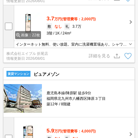
情報更新日
2026/08/01
3.7
万円
(管理費等：2,000円)
敷
なし
礼
3.7万
3階
1K
24m²
画像：22枚
インターネット無料、使い放題。室内に洗濯機置場あり。シャワー
付独立洗面台。都市ガス使用。九州共立大学へ950m。産業医科大
株式会社エイブル 折尾店
学へ200m。画像の家具家電はCGであり付いていません。
詳細を見る
情報更新日
2026/08/01
ピュアメゾン
賃貸マンション
鹿児島本線/陣原駅 徒歩9分
福岡県北九州市八幡西区陣原３丁目
築12年
8階建
5.9
万円
(管理費等：4,000円)