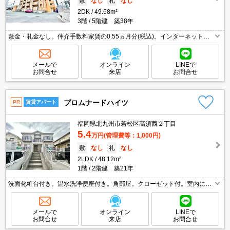
敷
なし
礼
なし
2DK
49.68m²
3階
5階建 築38年
敷金・礼金なし。仲介手数料家賃の0.55ヵ月分(税込)。インターネット無
料。ペット飼育の場合、敷金1ヵ月分増。都市ガス使用。保証会社加入要
(月額総支払額の50%、10,000円/年)。
メールで
オンライン
LINEで
お問合せ
来店
お問合せ
プロムナードハイツ
PR
賃貸アパート
福岡県北九州市若松区高須西２丁目
5.4
万円
(管理費等：1,000円)
敷
なし
礼
なし
2LDK
48.12m²
1階
2階建 築21年
洗面化粧台付き。温水洗浄便座付き。角部屋。クローゼット付。室内に洗
濯機置場あり。敷金・礼金なし。仲介手数料家賃の0.55ヶ月分。引越指定
業者あり。スーパーが近く(600m)買物便利。
メールで
オンライン
LINEで
お問合せ
来店
お問合せ