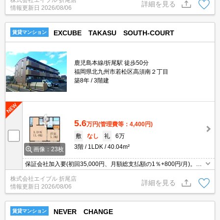
株式会社エイブル 折尾店
詳細を見る
情報更新日
2026/08/06
EXCUBE TAKASU SOUTH-COURT
賃貸マンション
鹿児島本線/折尾駅 徒歩50分
福岡県北九州市若松区高須南２丁目
築8年
3階建
5.6
万円
(管理費等：4,400円)
敷
なし
礼
6万
3階
1LDK
40.04m²
画像：23枚
保証会社加入要(初回35,000円、月額総支払額の1％+800円/月)。浴
室換気乾燥式。温水洗浄便座付き。システムキッチン。エアコン1
株式会社エイブル 折尾店
基付き。追焚給湯。シャワー付独立洗面台。
詳細を見る
情報更新日
2026/08/06
NEVER CHANGE
賃貸マンション