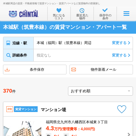
本城駅周辺の賃貸・不動産情報で賃貸マンション・賃貸アパートなど賃貸物件の部屋探し
お部屋を探す
気になる
最近見た
保存中の
リスト
物件
条件
沿線・駅から
本城駅（筑豊本線）の賃貸マンション・アパート一覧
住所から
家賃相場から
本城（福岡）駅（筑豊本線）周辺
変更する
沿線・駅
通勤通学時間から
詳細条件
指定なし
変更する
物件特集から
条件保存
物件新着メール
不動産会社から
TOP
370
件
マンション堤
PR
賃貸マンション
福岡県北九州市八幡西区本城東３丁目
4.3
万円
(管理費等：4,000円)