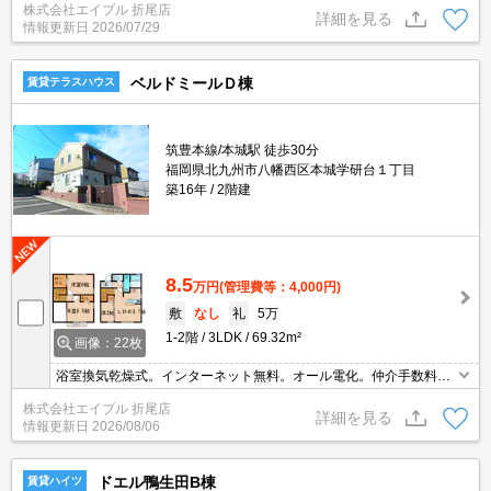
株式会社エイブル 折尾店
インターネット無料。TVインターホン付き。
詳細を見る
情報更新日
2026/07/29
ベルドミールＤ棟
賃貸テラスハウス
筑豊本線/本城駅 徒歩30分
福岡県北九州市八幡西区本城学研台１丁目
築16年
2階建
8.5
万円
(管理費等：4,000円)
敷
なし
礼
5万
1-2階
3LDK
69.32m²
画像：22枚
浴室換気乾燥式。インターネット無料。オール電化。仲介手数料家
賃の0.55ヶ月分(税込)。シャワー付独立洗面台。温水洗浄便座付
株式会社エイブル 折尾店
き。ウォークインクローゼット付き。TVインターホン付き。
詳細を見る
情報更新日
2026/08/06
ドエル鴨生田B棟
賃貸ハイツ