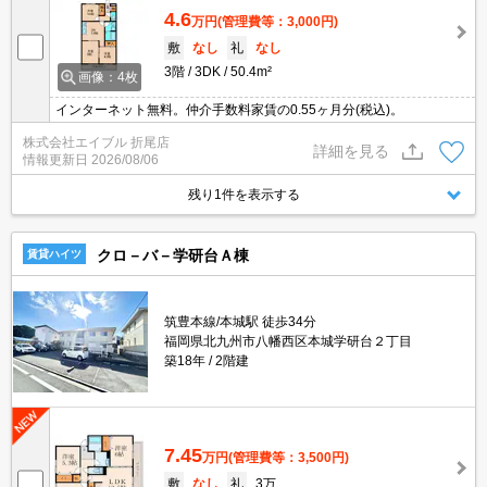
4.6
万円
(管理費等：3,000円)
敷
なし
礼
なし
3階
3DK
50.4m²
画像：4枚
インターネット無料。仲介手数料家賃の0.55ヶ月分(税込)。
株式会社エイブル 折尾店
詳細を見る
情報更新日
2026/08/06
残り1件を表示する
クロ－バ－学研台Ａ棟
賃貸ハイツ
筑豊本線/本城駅 徒歩34分
福岡県北九州市八幡西区本城学研台２丁目
築18年
2階建
7.45
万円
(管理費等：3,500円)
敷
なし
礼
3万