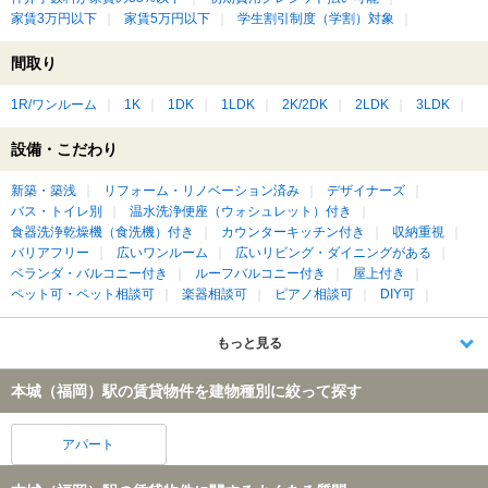
家賃3万円以下
家賃5万円以下
学生割引制度（学割）対象
間取り
1R/ワンルーム
1K
1DK
1LDK
2K/2DK
2LDK
3LDK
設備・こだわり
新築・築浅
リフォーム・リノベーション済み
デザイナーズ
バス・トイレ別
温水洗浄便座（ウォシュレット）付き
食器洗浄乾燥機（食洗機）付き
カウンターキッチン付き
収納重視
バリアフリー
広いワンルーム
広いリビング・ダイニングがある
ベランダ・バルコニー付き
ルーフバルコニー付き
屋上付き
ペット可・ペット相談可
楽器相談可
ピアノ相談可
DIY可
もっと見る
本城（福岡）駅の賃貸物件を建物種別に絞って探す
アパート