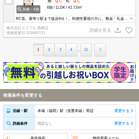
敷
なし
礼
なし
6階
1LDK
42.72m²
画像：6枚
RC造。最寄り駅まで徒歩9分！。利便性重視の方に。敷金・礼金な
し。エアコン1基付き。インターネット無料。充実した設備が魅力
株式会社エイブル 黒崎店
的です。仲介手数料家賃の0.55ヵ月分。
詳細を見る
情報更新日
2026/07/31
1
2
3
4
11
…
検索条件を変更する
本城（福岡）駅（筑豊本線）周辺
変更する
沿線・駅
詳細条件
指定なし
変更する
条件保存
物件新着メール