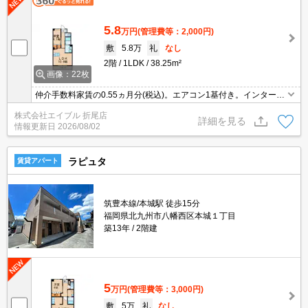
5.8
万円
(管理費等：2,000円)
敷
5.8万
礼
なし
2階
1LDK
38.25m²
画像：22枚
仲介手数料家賃の0.55ヵ月分(税込)。エアコン1基付き。インターネ
ット無料。
株式会社エイブル 折尾店
詳細を見る
情報更新日
2026/08/02
ラピュタ
賃貸アパート
筑豊本線/本城駅 徒歩15分
福岡県北九州市八幡西区本城１丁目
築13年
2階建
5
万円
(管理費等：3,000円)
敷
5万
礼
なし