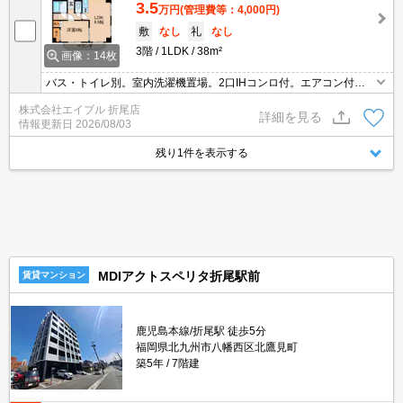
3.5
万円
(管理費等：4,000円)
敷
なし
礼
なし
3階
1LDK
38m²
画像：14枚
バス・トイレ別。室内洗濯機置場。2口IHコンロ付。エアコン付
き。
株式会社エイブル 折尾店
詳細を見る
情報更新日
2026/08/03
残り1件を表示する
MDIアクトスペリタ折尾駅前
賃貸マンション
鹿児島本線/折尾駅 徒歩5分
福岡県北九州市八幡西区北鷹見町
築5年
7階建