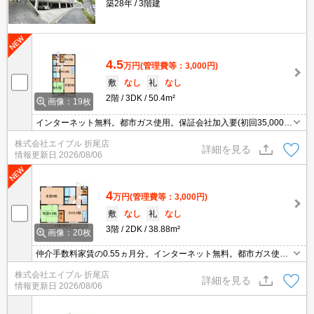
築28年
3階建
4.5
万円
(管理費等：3,000円)
敷
なし
礼
なし
2階
3DK
50.4m²
画像：19枚
インターネット無料。都市ガス使用。保証会社加入要(初回35,000
円、月額総支払額の1％+800円/月)。
株式会社エイブル 折尾店
詳細を見る
情報更新日
2026/08/06
4
万円
(管理費等：3,000円)
敷
なし
礼
なし
3階
2DK
38.88m²
画像：20枚
仲介手数料家賃の0.55ヵ月分。インターネット無料。都市ガス使
用。宅配ボックスあり。3口ガスコンロ付。
株式会社エイブル 折尾店
詳細を見る
情報更新日
2026/08/06