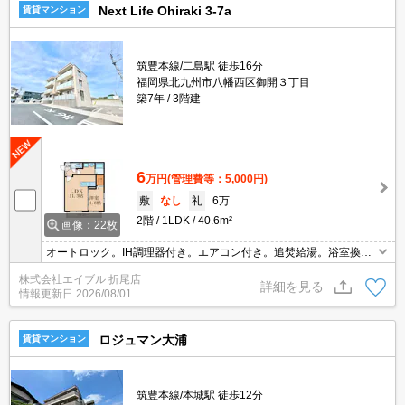
Next Life Ohiraki 3-7a
賃貸マンション
筑豊本線/二島駅 徒歩16分
福岡県北九州市八幡西区御開３丁目
築7年
3階建
6
万円
(管理費等：5,000円)
敷
なし
礼
6万
2階
1LDK
40.6m²
画像：22枚
オートロック。IH調理器付き。エアコン付き。追焚給湯。浴室換気
乾燥式。宅配ボックスあり。TVインターホン付き。室内に洗濯機置
株式会社エイブル 折尾店
場あり。保証委託料（賃料総額に対し、初回額50％、月額2％）。
詳細を見る
情報更新日
2026/08/01
ロジュマン大浦
賃貸マンション
筑豊本線/本城駅 徒歩12分