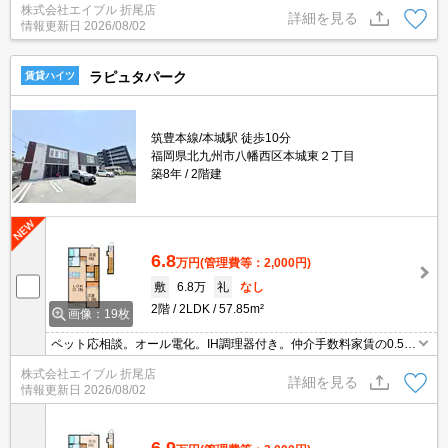
株式会社エイブル 折尾店
詳細を見る
情報更新日
2026/08/02
ラピュタパーク
賃貸ハイツ
筑豊本線/本城駅 徒歩10分
福岡県北九州市八幡西区本城東２丁目
築8年
2階建
6.8
万円
(管理費等：2,000円)
敷
6.8万
礼
なし
2階
2LDK
57.85m²
画像：19枚
ペット応相談。オール電化。IH調理器付き。仲介手数料家賃の0.55
ヶ月分(税込)。
株式会社エイブル 折尾店
詳細を見る
情報更新日
2026/08/02
6.9