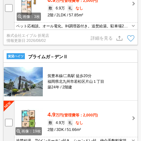
万円
(管理費等：2,000円)
敷
6.9万
礼
なし
2階
2LDK
57.85m²
画像：3枚
ペット応相談。オール電化。IH調理器付き。追焚給湯。駐車場2台
可。
株式会社エイブル 折尾店
詳細を見る
情報更新日
2026/08/02
プライムガ－デンⅡ
賃貸ハイツ
筑豊本線/二島駅 徒歩20分
福岡県北九州市若松区片山１丁目
築24年
2階建
4.9
万円
(管理費等：2,000円)
敷
4.9万
礼
なし
2階
3DK
51.66m²
画像：19枚
追焚給湯。TVインターホン付き。シャンドレ付。仲介手数料家賃の