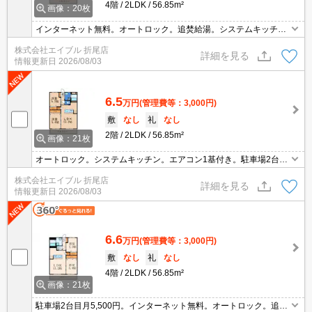
4階
2LDK
56.85m²
画像：20枚
インターネット無料。オートロック。追焚給湯。システムキッチ
ン。エアコン付き。保証委託料（賃料総額に対し、初回額50％、月
株式会社エイブル 折尾店
額2％）。敷金・礼金なし。駐車場1台分無料。駐車場2台目月5,500
詳細を見る
情報更新日
2026/08/03
円。
6.5
万円
(管理費等：3,000円)
敷
なし
礼
なし
2階
2LDK
56.85m²
画像：21枚
オートロック。システムキッチン。エアコン1基付き。駐車場2台目
月5,500円。保証委託料（賃料総額に対し、初回額50％、月額
株式会社エイブル 折尾店
2％）。インターネット無料。敷金・礼金なし。駐車場1台分無料。
詳細を見る
情報更新日
2026/08/03
6.6
万円
(管理費等：3,000円)
敷
なし
礼
なし
4階
2LDK
56.85m²
画像：21枚
駐車場2台目月5,500円。インターネット無料。オートロック。追い