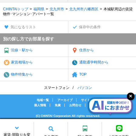
CHINTAIトップ
福岡県
北九州市
北九州市八幡西区
本城駅周辺の賃貸
物件･マンション･アパート一覧
気になるリスト
保存中の条件
別の探し方でお部屋を探す
沿線・駅から
住所から
家賃相場から
通勤通学時間から
物件特集から
TOP
スマートフォン
パソコン
地域一覧
アーカイブ
サイトマップ
個人情報
免責
お問合せ
会社案内
(C) CHINTAI Corporation All rights reserved.
[PR]賃貸物件の疑問解決！教えてエイブルAGENT
[PR]賃貸生活の工夫を紹介！CHINTAI情報局
家賃·間取りを変
[PR]女性の賃貸生活を応援！Woman.CHINTAI