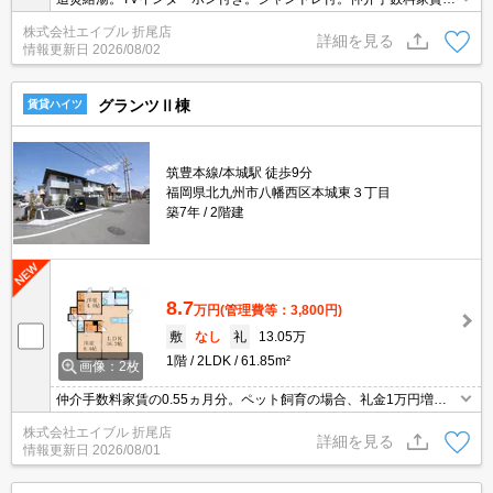
0.55ヵ月分。
株式会社エイブル 折尾店
詳細を見る
情報更新日
2026/08/02
グランツⅡ棟
賃貸ハイツ
筑豊本線/本城駅 徒歩9分
福岡県北九州市八幡西区本城東３丁目
築7年
2階建
8.7
万円
(管理費等：3,800円)
敷
なし
礼
13.05万
1階
2LDK
61.85m²
画像：2枚
仲介手数料家賃の0.55ヵ月分。ペット飼育の場合、礼金1万円増。
インターネット無料。シャワー付独立洗面台。防犯カメラあり。オ
株式会社エイブル 折尾店
ートロック付きで女性の方も安心。宅配ボックスあり。
詳細を見る
情報更新日
2026/08/01