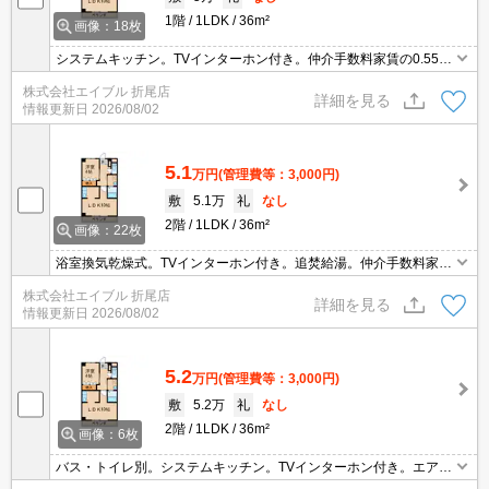
1階
1LDK
36m²
画像：18枚
システムキッチン。TVインターホン付き。仲介手数料家賃の0.55ヵ
月分(税込)。
株式会社エイブル 折尾店
詳細を見る
情報更新日
2026/08/02
5.1
万円
(管理費等：3,000円)
敷
5.1万
礼
なし
2階
1LDK
36m²
画像：22枚
浴室換気乾燥式。TVインターホン付き。追焚給湯。仲介手数料家賃
の0.55ヵ月分(税込)。ガスコンロ付き。エアコン1基付き。ペット
株式会社エイブル 折尾店
可。温水洗浄便座付き。室内に洗濯機置場あり。シャワー付独立洗
詳細を見る
情報更新日
2026/08/02
面台。
5.2
万円
(管理費等：3,000円)
敷
5.2万
礼
なし
2階
1LDK
36m²
画像：6枚
バス・トイレ別。システムキッチン。TVインターホン付き。エアコ
ン付き。保証会社加入要(初回10,000円、月次保証料1%)。