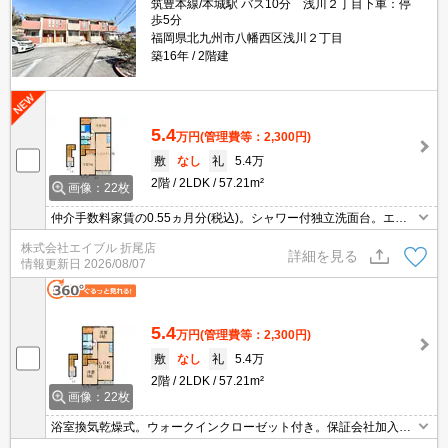
筑豊本線/本城駅 バス10分 浅川２丁目下車：停
歩5分
福岡県北九州市八幡西区浅川２丁目
築16年
2階建
5.4
万円
(管理費等：2,300円)
敷
なし
礼
5.4万
2階
2LDK
57.21m²
画像：22枚
仲介手数料家賃の0.55ヵ月分(税込)。シャワー付独立洗面台。エア
コン1基付き。バス・トイレ別。TVインターホン付き。室内に洗濯
株式会社エイブル 折尾店
機置場あり。ウォークインクローゼット付き。
詳細を見る
情報更新日
2026/08/07
5.4
万円
(管理費等：2,300円)
敷
なし
礼
5.4万
2階
2LDK
57.21m²
画像：22枚
浴室換気乾燥式。ウォークインクローゼット付き。保証会社加入要
(初回2.2万円、月額総支払額の2.2%/月)。シャワー付独立洗面台。