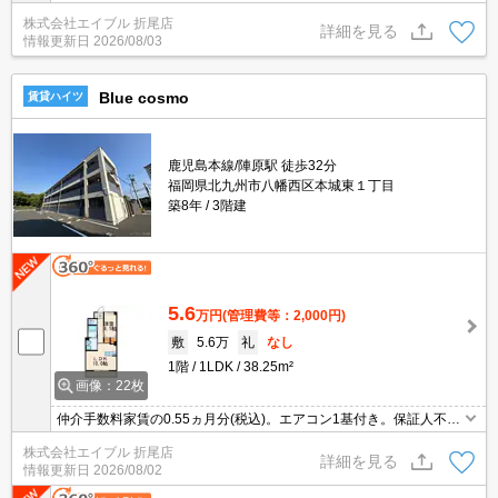
焚き機能付きバス。宅配ボックスあり。スーパーが近く(250m)買物
株式会社エイブル 折尾店
便利。引越指定業者あり。敷金・礼金なし。駐車場1台分無料。
詳細を見る
情報更新日
2026/08/03
Blue cosmo
賃貸ハイツ
鹿児島本線/陣原駅 徒歩32分
福岡県北九州市八幡西区本城東１丁目
築8年
3階建
5.6
万円
(管理費等：2,000円)
敷
5.6万
礼
なし
1階
1LDK
38.25m²
画像：22枚
仲介手数料家賃の0.55ヵ月分(税込)。エアコン1基付き。保証人不要
制度あり。
株式会社エイブル 折尾店
詳細を見る
情報更新日
2026/08/02