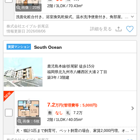
2階
3LDK
70.43m²
画像：20枚
洗面化粧台付き。浴室換気乾燥式。温水洗浄便座付き。角部屋。保
証会社加入要(月額総支払額の3.4%＋800円/月)。オール電化。
株式会社エイブル 折尾店
詳細を見る
情報更新日
2026/08/06
South Ocean
賃貸マンション
鹿児島本線/折尾駅 徒歩15分
福岡県北九州市八幡西区大浦２丁目
築3年
3階建
7.2
万円
(管理費等：5,000円)
敷
なし
礼
7.2万
2階
1LDK
40.05m²
画像：6枚
犬・猫計1匹まで飼育可。ペット飼育の場合、家賃2,000円増。オー
トロック。