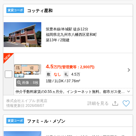
コッティ星和
賃貸コーポ
筑豊本線/本城駅 徒歩12分
福岡県北九州市八幡西区星和町
築13年
2階建
4.5
万円
(管理費等：2,900円)
敷
なし
礼
4.5万
1階
1LDK
37.76m²
画像：8枚
仲介手数料家賃の0.55ヵ月分。インターネット無料。都市ガス使
用。
株式会社エイブル 折尾店
詳細を見る
情報更新日
2026/08/07
ファミ－ル・メゾン
賃貸コーポ