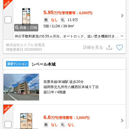
5.95
万円
(管理費等：4,000円)
敷
なし
礼
11.9万
5階
1LDK
39.9m²
画像：20枚
仲介手数料家賃の0.55ヵ月分。オートロック。追い焚き機能付きバ
ス。浴室乾燥機付。W-CL付き。インターネット無料、使い放題。
株式会社エイブル 折尾店
エアコン1基付き。最寄り駅まで徒歩8分！。
詳細を見る
情報更新日
2026/08/03
シベール本城
賃貸マンション
筑豊本線/本城駅 徒歩20分
福岡県北九州市八幡西区本城５丁目
築11年
4階建
6.6
万円
(管理費等：3,000円)
敷
なし
礼
なし