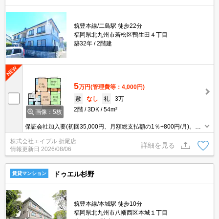
筑豊本線/二島駅 徒歩22分
福岡県北九州市若松区鴨生田４丁目
築32年
2階建
5
万円
(管理費等：4,000円)
敷
なし
礼
3万
2階
3DK
54m²
画像：5枚
保証会社加入要(初回35,000円、月額総支払額の1％+800円/月)。仲
介手数料家賃の0.55ヵ月分。
株式会社エイブル 折尾店
詳細を見る
情報更新日
2026/08/06
ドゥエル杉野
賃貸マンション
筑豊本線/本城駅 徒歩10分
福岡県北九州市八幡西区本城１丁目