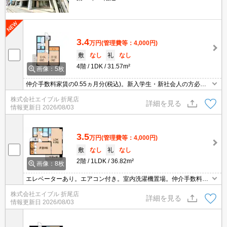
3.4
万円
(管理費等：4,000円)
敷
なし
礼
なし
4階
1DK
31.57m²
画像：5枚
仲介手数料家賃の0.55ヵ月分(税込)。新入学生・新社会人の方必
見!。バス・トイレ別。エアコン1基付き。収納たっぷり。
株式会社エイブル 折尾店
詳細を見る
情報更新日
2026/08/03
3.5
万円
(管理費等：4,000円)
敷
なし
礼
なし
2階
1LDK
36.82m²
画像：8枚
エレベーターあり。エアコン付き。室内洗濯機置場。仲介手数料家
賃の0.55ヵ月分。荷物の多い方にお薦め。
株式会社エイブル 折尾店
詳細を見る
情報更新日
2026/08/03