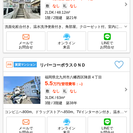
敷
なし
礼
なし
2LDK
48.12m²
1階
2階建 築21年
洗面化粧台付き。温水洗浄便座付き。角部屋。クローゼット付。室内に洗
濯機置場あり。敷金・礼金なし。仲介手数料家賃の0.55ヶ月分。引越指定
業者あり。スーパーが近く(600m)買物便利。
メールで
オンライン
LINEで
お問合せ
来店
お問合せ
リバーコーポラスＯＮＤ
PR
賃貸マンション
福岡県北九州市八幡西区陣原４丁目
5.5
万円
(管理費等：--)
敷
なし
礼
なし
3LDK
63m²
3階
3階建 築38年
コンビニへ800m。ドラッグストアへ850m。TVインターホン付き。温水洗
浄便座付き。
メールで
オンライン
LINEで
お問合せ
来店
お問合せ