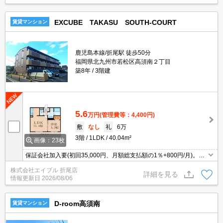
EXCUBE TAKASU SOUTH-COURT
賃貸マンション
鹿児島本線/折尾駅 徒歩50分
福岡県北九州市若松区高須南２丁目
築8年
3階建
5.6
万円
(管理費等：4,400円)
敷
なし
礼
6万
3階
1LDK
40.04m²
画像：23枚
保証会社加入要(初回35,000円、月額総支払額の1％+800円/月)。浴
室換気乾燥式。温水洗浄便座付き。システムキッチン。エアコン1
株式会社エイブル 折尾店
基付き。追焚給湯。シャワー付独立洗面台。
詳細を見る
情報更新日
2026/08/06
D-room高須南
賃貸マンション