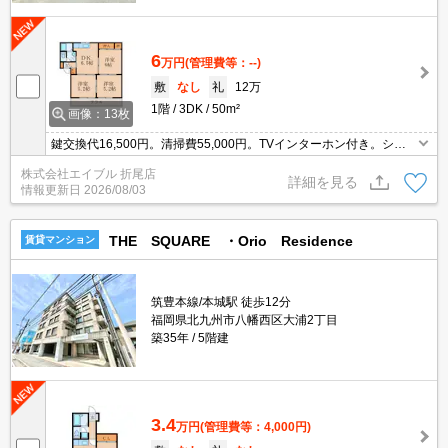
6
万円
(管理費等：--)
敷
なし
礼
12万
1階
3DK
50m²
画像：13枚
鍵交換代16,500円。清掃費55,000円。TVインターホン付き。シュ
ーズボックス付き。角部屋。追焚給湯。シャワー付独立洗面台。仲
株式会社エイブル 折尾店
介手数料家賃の0.55ヶ月分。
詳細を見る
情報更新日
2026/08/03
THE SQUARE ・Orio Residence
賃貸マンション
筑豊本線/本城駅 徒歩12分
福岡県北九州市八幡西区大浦2丁目
築35年
5階建
3.4
万円
(管理費等：4,000円)