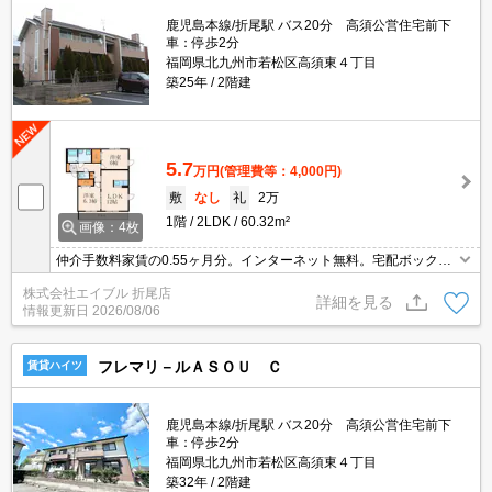
鹿児島本線/折尾駅 バス20分 高須公営住宅前下
車：停歩2分
福岡県北九州市若松区高須東４丁目
築25年
2階建
5.7
万円
(管理費等：4,000円)
敷
なし
礼
2万
1階
2LDK
60.32m²
画像：4枚
仲介手数料家賃の0.55ヶ月分。インターネット無料。宅配ボックス
あり。駐車場2台目月5,500円。キッチンは対面式。角部屋。追焚給
株式会社エイブル 折尾店
湯。
詳細を見る
情報更新日
2026/08/06
フレマリ－ルＡＳＯＵ Ｃ
賃貸ハイツ
鹿児島本線/折尾駅 バス20分 高須公営住宅前下
車：停歩2分
福岡県北九州市若松区高須東４丁目
築32年
2階建