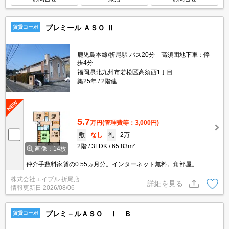
プレミール ＡＳＯ Ⅱ
賃貸コーポ
鹿児島本線/折尾駅 バス20分 高須団地下車：停
歩4分
福岡県北九州市若松区高須西1丁目
築25年
2階建
5.7
万円
(管理費等：3,000円)
敷
なし
礼
2万
2階
3LDK
65.83m²
画像：14枚
仲介手数料家賃の0.55ヵ月分。インターネット無料。角部屋。
株式会社エイブル 折尾店
詳細を見る
情報更新日
2026/08/06
プレミ－ルＡＳＯ Ⅰ Ｂ
賃貸コーポ