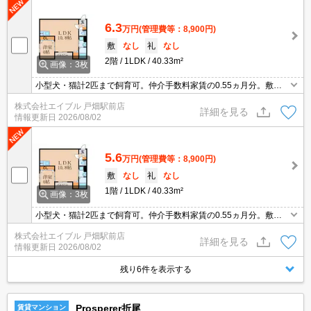
6.3
万円
(管理費等：8,900円)
敷
なし
礼
なし
2階
1LDK
40.33m²
画像：3枚
小型犬・猫計2匹まで飼育可。仲介手数料家賃の0.55ヵ月分。敷
金・礼金なし。インターネット無料。オートロック。宅配ボックス
株式会社エイブル 戸畑駅前店
あり。浴室換気乾燥式。
詳細を見る
情報更新日
2026/08/02
5.6
万円
(管理費等：8,900円)
敷
なし
礼
なし
1階
1LDK
40.33m²
画像：3枚
小型犬・猫計2匹まで飼育可。仲介手数料家賃の0.55ヵ月分。敷
金・礼金なし。インターネット無料。オートロック。宅配ボックス
株式会社エイブル 戸畑駅前店
あり。浴室換気乾燥式。
詳細を見る
情報更新日
2026/08/02
残り6件を表示する
Prosperer折尾
賃貸マンション