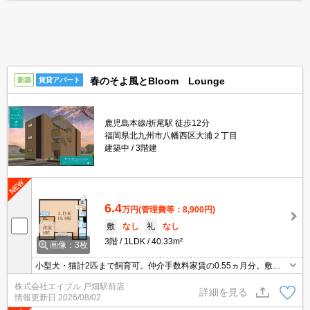
春のそよ風とBloom Lounge
新築
賃貸アパート
鹿児島本線/折尾駅 徒歩12分
福岡県北九州市八幡西区大浦２丁目
建築中
3階建
6.4
万円
(管理費等：8,900円)
敷
なし
礼
なし
3階
1LDK
40.33m²
画像：3枚
小型犬・猫計2匹まで飼育可。仲介手数料家賃の0.55ヵ月分。敷
金・礼金なし。インターネット無料。オートロック。宅配ボックス
株式会社エイブル 戸畑駅前店
あり。浴室換気乾燥式。
詳細を見る
情報更新日
2026/08/02