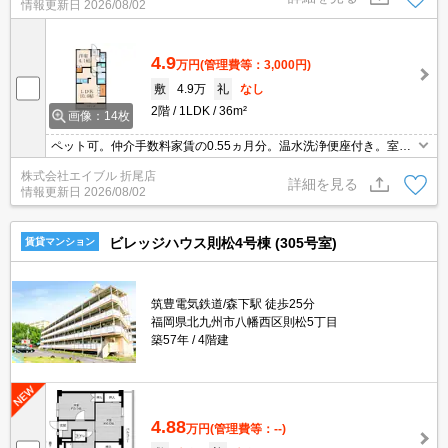
情報更新日
2026/08/02
4.9
万円
(管理費等：3,000円)
敷
4.9万
礼
なし
2階
1LDK
36m²
画像：14枚
ペット可。仲介手数料家賃の0.55ヵ月分。温水洗浄便座付き。室内
に洗濯機置場あり。エアコン1基付き。TVインターホン付き。クロ
株式会社エイブル 折尾店
ーゼット付。シャワー付独立洗面台。
詳細を見る
情報更新日
2026/08/02
ビレッジハウス則松4号棟 (305号室)
賃貸マンション
筑豊電気鉄道/森下駅 徒歩25分
福岡県北九州市八幡西区則松5丁目
築57年
4階建
4.88
万円
(管理費等：--)