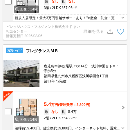
敷
なし
礼
なし
3階
2LDK
57.96m²
画像：14枚
新規入居限定！最大3万円引越サポートあり！\\n敷金・礼金・更新
料・鍵交換手数料0円！※契約内容や審査の結果、敷金をお預かり
ビレッジハウス・マネジメント株式会社 住まい
する場合がございます。
詳細を見る
相談センター
情報更新日
2026/08/06
フレグランスＭＢ
賃貸ハイツ
鹿児島本線/折尾駅 バス14分 浅川学園台下車：
停歩5分
福岡県北九州市八幡西区浅川学園台1丁目
築31年
2階建
5.4
万円
(管理費等：3,800円)
敷
なし
礼
5.4万
2階
2LDK
54.22m²
画像：14枚
清掃費59,400円。鍵交換代19,800円。インターネット無料。温水洗