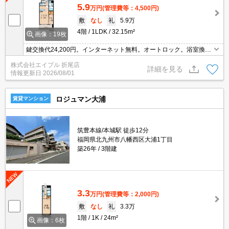
5.9
万円
(管理費等：4,500円)
敷
なし
礼
5.9万
4階
1LDK
32.15m²
画像：19枚
鍵交換代24,200円。インターネット無料。オートロック。浴室換気
乾燥式。温水洗浄便座付き。キッチンは対面式。エアコン1基付
株式会社エイブル 折尾店
き。ウォークインクローゼット付き。追焚給湯。シャワー付独立洗
詳細を見る
情報更新日
2026/08/01
面台。
ロジュマン大浦
賃貸マンション
筑豊本線/本城駅 徒歩12分
福岡県北九州市八幡西区大浦1丁目
築26年
3階建
3.3
万円
(管理費等：2,000円)
敷
なし
礼
3.3万
1階
1K
24m²
画像：6枚