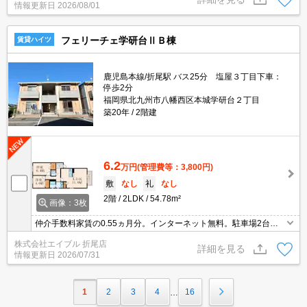
情報更新日
2026/08/01
フェリーチェ学研台ⅡＢ棟
賃貸ハイツ
鹿児島本線/折尾駅 バス25分 塩屋３丁目下車：
停歩2分
福岡県北九州市八幡西区本城学研台２丁目
築20年
2階建
6.2
万円
(管理費等：3,800円)
敷
なし
礼
なし
2階
2LDK
54.78m²
画像：3枚
仲介手数料家賃の0.55ヵ月分。インターネット無料。駐車場2台分
無料。キッチンは対面式。エアコン1基付き。TVインターホン付
株式会社エイブル 折尾店
き。浴室換気乾燥式。追焚給湯。シャワー付独立洗面台。
詳細を見る
情報更新日
2026/07/31
1
2
3
4
16
…