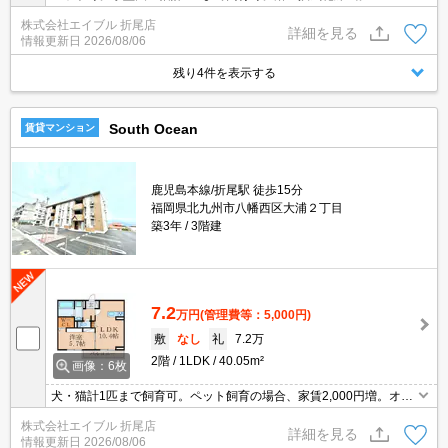
ン付き。追焚給湯。保証会社加入要(月額総支払額の3.4%＋800円/
株式会社エイブル 折尾店
月)。
詳細を見る
情報更新日
2026/08/06
残り4件を表示する
South Ocean
賃貸マンション
鹿児島本線/折尾駅 徒歩15分
福岡県北九州市八幡西区大浦２丁目
築3年
3階建
7.2
万円
(管理費等：5,000円)
敷
なし
礼
7.2万
2階
1LDK
40.05m²
画像：6枚
犬・猫計1匹まで飼育可。ペット飼育の場合、家賃2,000円増。オー
トロック。
株式会社エイブル 折尾店
詳細を見る
情報更新日
2026/08/06