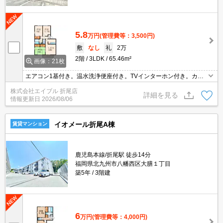
5.8
万円
(管理費等：3,500円)
敷
なし
礼
2万
2階
3LDK
65.46m²
画像：21枚
エアコン1基付き。温水洗浄便座付き。TVインターホン付き。カウ
ンターキッチン。宅配ボックスあり。バス・トイレ別。室内に洗濯
株式会社エイブル 折尾店
機置場あり。インターネット無料。仲介手数料家賃の0.55ヵ月分(税
詳細を見る
情報更新日
2026/08/06
込)。
イオメール折尾A棟
賃貸マンション
鹿児島本線/折尾駅 徒歩14分
福岡県北九州市八幡西区大膳１丁目
築5年
3階建
6
万円
(管理費等：4,000円)