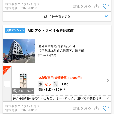
き。
株式会社エイブル 折尾店
詳細を見る
情報更新日
2026/08/03
残り1件を表示する
MDIアクトスペリタ折尾駅前
賃貸マンション
鹿児島本線/折尾駅 徒歩5分
福岡県北九州市八幡西区北鷹見町
築5年
7階建
5.95
万円
(管理費等：4,000円)
敷
なし
礼
11.9万
5階
1LDK
39.9m²
画像：20枚
仲介手数料家賃の0.55ヵ月分。オートロック。追い焚き機能付きバ
ス。浴室乾燥機付。W-CL付き。インターネット無料、使い放題。
株式会社エイブル 折尾店
エアコン1基付き。最寄り駅まで徒歩8分！。
詳細を見る
情報更新日
2026/08/03