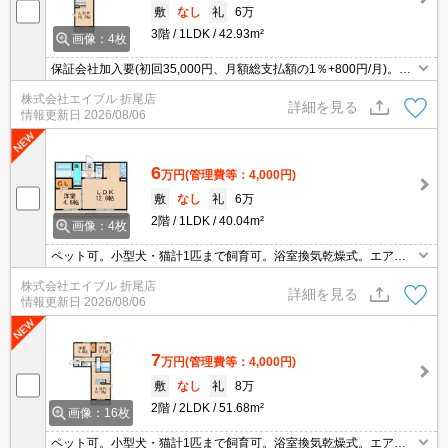
敷
なし
礼
6万
3階
1LDK
42.93m²
画像：4枚
保証会社加入要(初回35,000円、月額総支払額の1％+800円/月)。ペ
ット可。浴室換気乾燥式。温水洗浄便座付き。システムキッチン。
株式会社エイブル 折尾店
エアコン1基付き。TVインターホン付き。追焚給湯。
詳細を見る
情報更新日
2026/08/06
6
万円
(管理費等：4,000円)
敷
なし
礼
6万
2階
1LDK
40.04m²
画像：4枚
ペット可。小型犬・猫計1匹まで飼育可。浴室換気乾燥式。エアコ
ン付き。追焚給湯。保証会社加入要(月額総支払額の3.4%＋800円/
株式会社エイブル 折尾店
月)。
詳細を見る
情報更新日
2026/08/06
7
万円
(管理費等：4,000円)
敷
なし
礼
8万
2階
2LDK
51.68m²
画像：16枚
ペット可。小型犬・猫計1匹まで飼育可。浴室換気乾燥式。エアコ