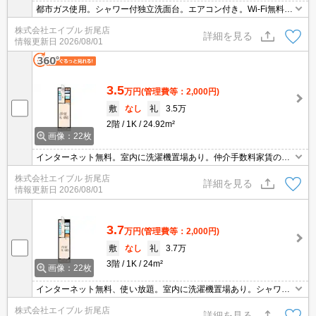
都市ガス使用。シャワー付独立洗面台。エアコン付き。Wi-Fi無料。
室内洗濯機置場。引越指定業者あり。
株式会社エイブル 折尾店
詳細を見る
情報更新日
2026/08/01
3.5
万円
(管理費等：2,000円)
敷
なし
礼
3.5万
2階
1K
24.92m²
画像：22枚
インターネット無料。室内に洗濯機置場あり。仲介手数料家賃の0.5
5ヵ月分(税込)。洗面化粧台付き。引越指定業者あり。保証委託料
株式会社エイブル 折尾店
（賃料総額に対し、初回額50％、月額2％）。
詳細を見る
情報更新日
2026/08/01
3.7
万円
(管理費等：2,000円)
敷
なし
礼
3.7万
3階
1K
24m²
画像：22枚
インターネット無料、使い放題。室内に洗濯機置場あり。シャワー
付独立洗面台。都市ガス使用。九州共立大学へ950m。産業医科大
株式会社エイブル 折尾店
学へ200m。画像の家具家電はCGであり付いていません。
詳細を見る