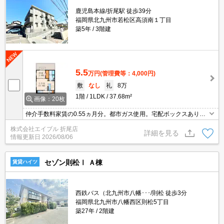
鹿児島本線/折尾駅 徒歩39分
福岡県北九州市若松区高須南１丁目
築5年
3階建
5.5
万円
(管理費等：4,000円)
敷
なし
礼
8万
1階
1LDK
37.68m²
画像：20枚
仲介手数料家賃の0.55ヵ月分。都市ガス使用。宅配ボックスあり。
防犯カメラあり。インターネット無料、使い放題。エアコン2基付
株式会社エイブル 折尾店
き。追い焚き機能付きバス。浴室乾燥機付。
詳細を見る
情報更新日
2026/08/06
セゾン則松Ⅰ Ａ棟
賃貸ハイツ
西鉄バス（北九州市八幡･･･/則松 徒歩3分
福岡県北九州市八幡西区則松5丁目
築27年
2階建