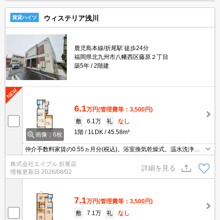
ウィステリア浅川
賃貸ハイツ
鹿児島本線/折尾駅 徒歩24分
福岡県北九州市八幡西区藤原２丁目
築5年
2階建
6.1
万円
(管理費等：3,500円)
敷
6.1万
礼
なし
1階
1LDK
45.58m²
画像：6枚
仲介手数料家賃の0.55ヵ月分(税込)。浴室換気乾燥式。温水洗浄便
座付き。室内に洗濯機置場あり。TVインターホン付き。
株式会社エイブル 折尾店
詳細を見る
情報更新日
2026/08/02
7.1
万円
(管理費等：3,500円)
敷
7.1万
礼
なし