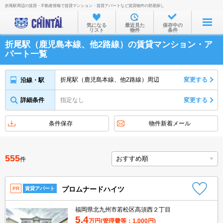
折尾駅周辺の賃貸・不動産情報で賃貸マンション・賃貸アパートなど賃貸物件の部屋探し
お部屋を探す
気になる
最近見た
保存中の
リスト
物件
条件
沿線・駅から
折尾駅（鹿児島本線、他2路線）の賃貸マンション・ア
住所から
パート一覧
家賃相場から
折尾駅（鹿児島本線、他2路線）周辺
変更する
沿線・駅
通勤通学時間から
詳細条件
指定なし
変更する
物件特集から
不動産会社から
条件保存
物件新着メール
TOP
555
件
プロムナードハイツ
PR
賃貸アパート
福岡県北九州市若松区高須西２丁目
5.4
万円
(管理費等：1,000円)