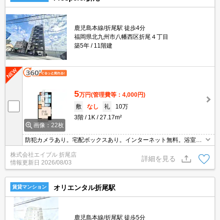
鹿児島本線/折尾駅 徒歩4分
福岡県北九州市八幡西区折尾４丁目
築5年
11階建
5
万円
(管理費等：4,000円)
敷
なし
礼
10万
3階
1K
27.17m²
画像：22枚
防犯カメラあり。宅配ボックスあり。インターネット無料。浴室換
気乾燥式。築浅物件です。仲介手数料家賃の0.55ヵ月分。朝も
株式会社エイブル 折尾店
楽々。駅ちか物件！。
詳細を見る
情報更新日
2026/08/03
オリエンタル折尾駅
賃貸マンション
鹿児島本線/折尾駅 徒歩5分