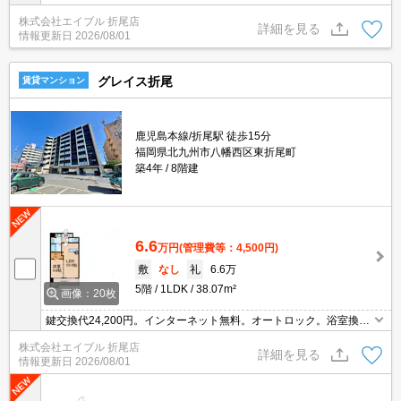
浄便座付き。エアコン1基付き。TVインターホン付き。角部屋。シ
株式会社エイブル 折尾店
ャワー付独立洗面台。シューズボックス付き。
詳細を見る
情報更新日
2026/08/01
グレイス折尾
賃貸マンション
鹿児島本線/折尾駅 徒歩15分
福岡県北九州市八幡西区東折尾町
築4年
8階建
6.6
万円
(管理費等：4,500円)
敷
なし
礼
6.6万
5階
1LDK
38.07m²
画像：20枚
鍵交換代24,200円。インターネット無料。オートロック。浴室換気
乾燥式。温水洗浄便座付き。キッチンは対面式。エアコン1基付
株式会社エイブル 折尾店
き。ウォークインクローゼット付き。追焚給湯。シャワー付独立洗
詳細を見る
情報更新日
2026/08/01
面台。