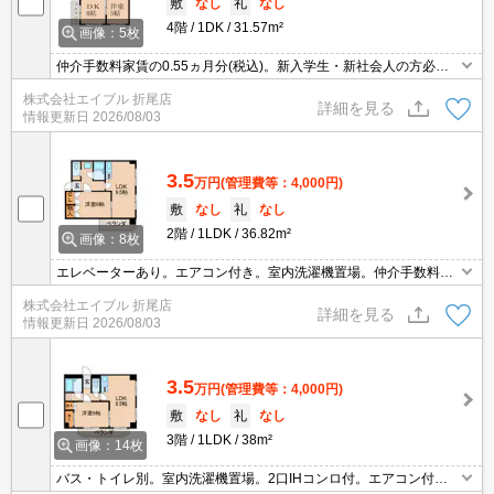
敷
なし
礼
なし
4階
1DK
31.57m²
画像：5枚
仲介手数料家賃の0.55ヵ月分(税込)。新入学生・新社会人の方必
見!。バス・トイレ別。エアコン1基付き。収納たっぷり。
株式会社エイブル 折尾店
詳細を見る
情報更新日
2026/08/03
3.5
万円
(管理費等：4,000円)
敷
なし
礼
なし
2階
1LDK
36.82m²
画像：8枚
エレベーターあり。エアコン付き。室内洗濯機置場。仲介手数料家
賃の0.55ヵ月分。荷物の多い方にお薦め。
株式会社エイブル 折尾店
詳細を見る
情報更新日
2026/08/03
3.5
万円
(管理費等：4,000円)
敷
なし
礼
なし
3階
1LDK
38m²
画像：14枚
バス・トイレ別。室内洗濯機置場。2口IHコンロ付。エアコン付