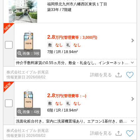
福岡県北九州市八幡西区東筑１丁目
築33年
7階建
2.8
万円
(管理費等：3,000円)
敷
なし
礼
なし
7階
1R
18.94m²
画像：9枚
仲介手数料家賃の0.55ヵ月分。敷金・礼金なし。インターネット無
料。オートロック。
株式会社エイブル 折尾店
詳細を見る
情報更新日
2026/08/02
2.8
万円
(管理費等：--)
敷
なし
礼
なし
6階
1R
18.94m²
画像：4枚
洗面化粧台付き。室内に洗濯機置場あり。エアコン1基付き。鉄筋
コンクリート造。
株式会社エイブル 折尾店
詳細を見る
情報更新日
2026/08/02