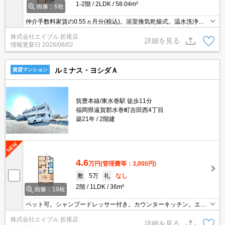
1-2階
2LDK
58.04m²
画像：6枚
仲介手数料家賃の0.55ヵ月分(税込)。浴室換気乾燥式。温水洗浄便
座付き。室内に洗濯機置場あり。TVインターホン付き。
株式会社エイブル 折尾店
詳細を見る
情報更新日
2026/08/02
ルミナス・ヨシダＡ
賃貸マンション
筑豊本線/東水巻駅 徒歩11分
福岡県遠賀郡水巻町吉田西4丁目
築21年
2階建
4.6
万円
(管理費等：3,000円)
敷
5万
礼
なし
2階
1LDK
36m²
画像：19枚
ペット可。シャンプードレッサー付き。カウンターキッチン。エア
コン1基付き。
株式会社エイブル 折尾店
詳細を見る