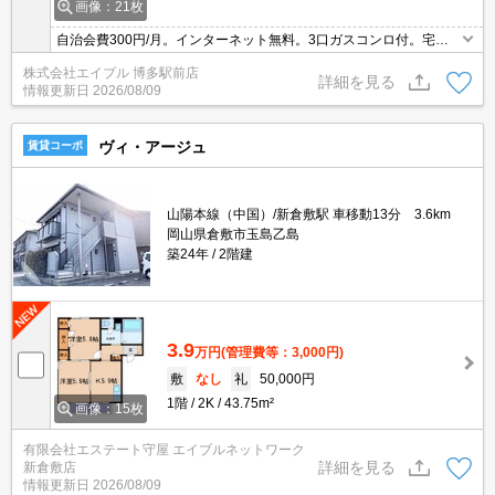
画像：21枚
自治会費300円/月。インターネット無料。3口ガスコンロ付。宅配
ボックスあり。オートロック。追い焚き機能付きバス。
株式会社エイブル 博多駅前店
詳細を見る
情報更新日
2026/08/09
ヴィ・アージュ
賃貸コーポ
山陽本線（中国）/新倉敷駅 車移動13分 3.6km
岡山県倉敷市玉島乙島
築24年
2階建
3.9
万円
(管理費等：3,000円)
敷
なし
礼
50,000円
1階
2K
43.75m²
画像：15枚
有限会社エステート守屋 エイブルネットワーク
詳細を見る
新倉敷店
情報更新日
2026/08/09