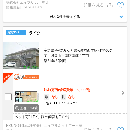
株式会社エイブル 八丁堀店
発生)。
詳細を見る
情報更新日
2026/08/09
残り1件を表示する
ライク
賃貸アパート
宇野線<宇野みなと線>/備前西市駅 徒歩60分
岡山県岡山市南区南輝２丁目
築21年
2階建
5.5
万円
(管理費等：3,000円)
敷
なし
礼
なし
1階
1LDK
46.67m²
画像：24枚
ペット可1LDK。猫の飼育もOKです
BRUNO不動産株式会社 エイブルネットワーク妹