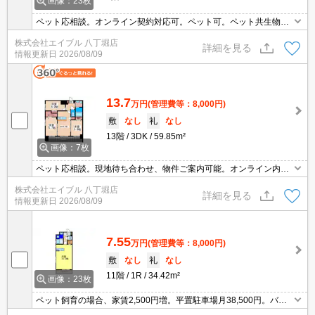
画像：23枚
ペット応相談。オンライン契約対応可。ペット可。ペット共生物
件。保証会社加入要(初回、賃料の50%、更新保証料12,000円)。
株式会社エイブル 八丁堀店
詳細を見る
情報更新日
2026/08/09
13.7
万円
(管理費等：8,000円)
敷
なし
礼
なし
13階
3DK
59.85m²
画像：7枚
ペット応相談。現地待ち合わせ、物件ご案内可能。オンライン内見
対応可。オンライン契約対応可。ペット共生物件。平置駐車場月38,
株式会社エイブル 八丁堀店
500円。
詳細を見る
情報更新日
2026/08/09
7.55
万円
(管理費等：8,000円)
敷
なし
礼
なし
11階
1R
34.42m²
画像：23枚
ペット飼育の場合、家賃2,500円増。平置駐車場月38,500円。バイ
ク置場月2,200円。鍵交換代16,500円。更新料22,000円(2年ごとに