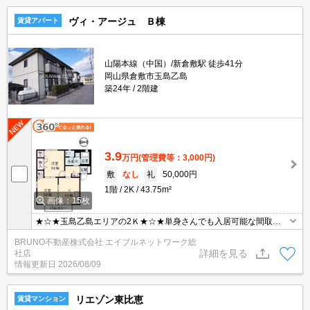
ヴィ・アージュ Ｂ棟
賃貸アパート
山陽本線（中国）/新倉敷駅 徒歩41分
岡山県倉敷市玉島乙島
築24年
2階建
3.9
万円
(管理費等：3,000円)
敷
なし
礼
50,000円
1階
2K
43.75m²
画像：15枚
★☆★玉島乙島エリアの2Ｋ★☆★単身さんでも入居可能な間取り
です★☆★
BRUNO不動産株式会社 エイブルネットワーク総
詳細を見る
社店
情報更新日
2026/08/09
リエゾン東比恵
賃貸マンション