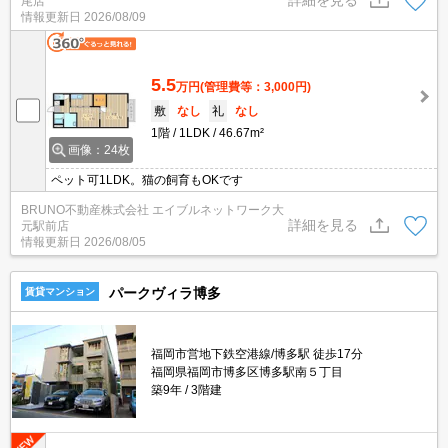
詳細を見る
尾店
情報更新日
2026/08/09
5.5
万円
(管理費等：3,000円)
敷
なし
礼
なし
1階
1LDK
46.67m²
画像：24枚
ペット可1LDK。猫の飼育もOKです
BRUNO不動産株式会社 エイブルネットワーク大
詳細を見る
元駅前店
情報更新日
2026/08/05
パークヴィラ博多
賃貸マンション
福岡市営地下鉄空港線/博多駅 徒歩17分
福岡県福岡市博多区博多駅南５丁目
築9年
3階建