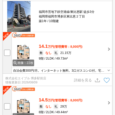
福岡市営地下鉄空港線/東比恵駅 徒歩3分
福岡県福岡市博多区東比恵２丁目
築1年
10階建
14.1
万円
(管理費等：8,000円)
敷
なし
礼
21.15万
9階
2LDK
49.73m²
画像：22枚
自治会費300円/月。インターネット無料。3口ガスコンロ付。宅配
ボックスあり。オートロック。追い焚き機能付きバス。
株式会社エイブル 博多駅前店
詳細を見る
情報更新日
2026/08/09
14.5
万円
(管理費等：8,000円)
敷
なし
礼
29万
8階
2LDK
49.44m²