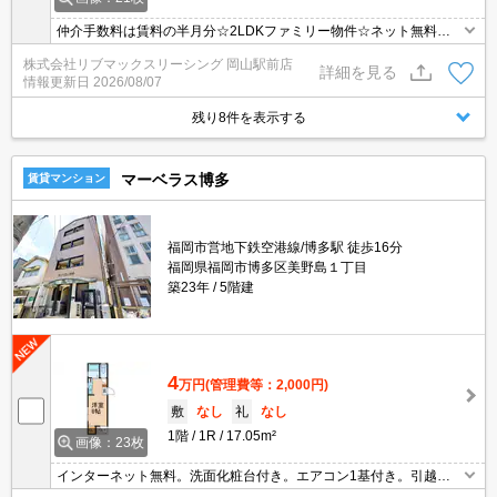
仲介手数料は賃料の半月分☆2LDKファミリー物件☆ネット無料☆
都市ガスで光熱費も抑えられます☆3口グリル付システムキッチン
株式会社リブマックスリーシング 岡山駅前店
でお料理らくらく☆近隣にスーパーやコンビニがあり住環境良好☆
詳細を見る
情報更新日
2026/08/07
宅配ボックスあり☆彡
残り8件を表示する
マーベラス博多
賃貸マンション
福岡市営地下鉄空港線/博多駅 徒歩16分
福岡県福岡市博多区美野島１丁目
築23年
5階建
4
万円
(管理費等：2,000円)
敷
なし
礼
なし
1階
1R
17.05m²
画像：23枚
インターネット無料。洗面化粧台付き。エアコン1基付き。引越指
定業者あり。