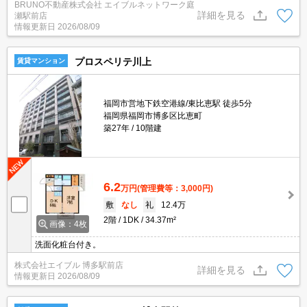
BRUNO不動産株式会社 エイブルネットワーク庭
物を乾かせます。便利な追い焚き機能付きバス、温水洗浄便座付
詳細を見る
瀬駅前店
き、お気軽にお問い合わせください。
情報更新日
2026/08/09
プロスペリテ川上
賃貸マンション
福岡市営地下鉄空港線/東比恵駅 徒歩5分
福岡県福岡市博多区比恵町
築27年
10階建
6.2
万円
(管理費等：3,000円)
敷
なし
礼
12.4万
2階
1DK
34.37m²
画像：4枚
洗面化粧台付き。
株式会社エイブル 博多駅前店
詳細を見る
情報更新日
2026/08/09