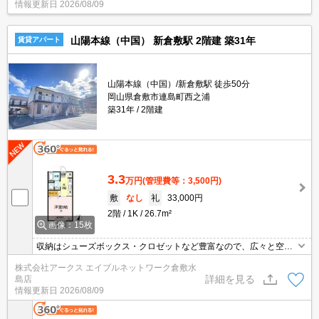
情報更新日
2026/08/09
山陽本線（中国） 新倉敷駅 2階建 築31年
賃貸アパート
山陽本線（中国）/新倉敷駅 徒歩50分
岡山県倉敷市連島町西之浦
築31年
2階建
3.3
万円
(管理費等：3,500円)
敷
なし
礼
33,000円
2階
1K
26.7m²
画像：15枚
収納はシューズボックス・クロゼットなど豊富なので、広々と空間
を利用することも可能です。化粧品やスタイリング剤などをまとめ
株式会社アークス エイブルネットワーク倉敷水
て出し入れして、サッと身支度を整えられる独立洗面台が付いてお
詳細を見る
島店
ります。訪問者をカメラで確認できるTVインターホン設置済み。角
情報更新日
2026/08/09
部屋は隣の生活音が気になりにくいため、騒音によるストレスを感
じずらくなります。