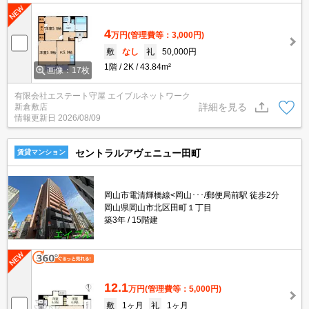
4
万円
(管理費等：3,000円)
敷
なし
礼
50,000円
1階
2K
43.84m²
画像：17枚
有限会社エステート守屋 エイブルネットワーク
詳細を見る
新倉敷店
情報更新日
2026/08/09
セントラルアヴェニュー田町
賃貸マンション
岡山市電清輝橋線<岡山･･･/郵便局前駅 徒歩2分
岡山県岡山市北区田町１丁目
築3年
15階建
12.1
万円
(管理費等：5,000円)
敷
1ヶ月
礼
1ヶ月