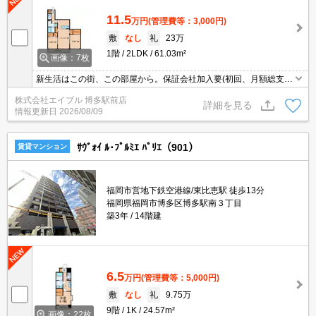
11.5
万円
(管理費等：3,000円)
敷
なし
礼
23万
1階
2LDK
61.03m²
画像：7枚
新生活はこの街、この部屋から。保証会社加入要(初回、月額総支払
額の50%、更新料10,000円/年)。
株式会社エイブル 博多駅前店
詳細を見る
情報更新日
2026/08/09
ｻｳﾞｫｲ ﾙ･ﾌﾟﾙﾐｴ ﾊﾟﾘｴ（901）
賃貸マンション
福岡市営地下鉄空港線/東比恵駅 徒歩13分
福岡県福岡市博多区博多駅南３丁目
築3年
14階建
6.5
万円
(管理費等：5,000円)
敷
なし
礼
9.75万
9階
1K
24.57m²
画像：22枚