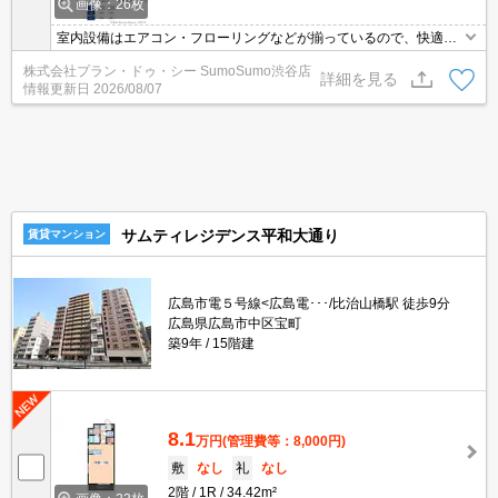
画像：26枚
室内設備はエアコン・フローリングなどが揃っているので、快適に
過ごしやすいお部屋になります。収納はクロゼット・シューズボッ
株式会社プラン・ドゥ・シー SumoSumo渋谷店
クスなど豊富なので、衣類や履き物の整理がしやすく便利です。セ
詳細を見る
情報更新日
2026/08/07
キュリティ面は、TVインターホン・オートロックなど充実している
ので、防犯対策もばっちりです。居住者用の駐輪場が付いている物
件です。
サムティレジデンス平和大通り
賃貸マンション
広島市電５号線<広島電･･･/比治山橋駅 徒歩9分
広島県広島市中区宝町
築9年
15階建
8.1
万円
(管理費等：8,000円)
敷
なし
礼
なし
2階
1R
34.42m²