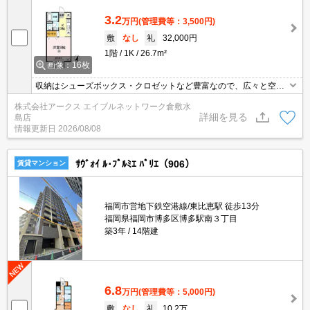
3.2
万円
(管理費等：3,500円)
敷
なし
礼
32,000円
1階
1K
26.7m²
画像：16枚
収納はシューズボックス・クロゼットなど豊富なので、広々と空間
を利用することも可能です。化粧品やスタイリング剤などをまとめ
株式会社アークス エイブルネットワーク倉敷水
て出し入れして、サッと身支度を整えられる独立洗面台が付いてお
詳細を見る
島店
ります。訪問者をカメラで確認できるTVインターホン設置済み。角
情報更新日
2026/08/08
部屋は隣の生活音が気になりにくいため、騒音によるストレスを感
じずらくなります。
ｻｳﾞｫｲ ﾙ･ﾌﾟﾙﾐｴ ﾊﾟﾘｴ（906）
賃貸マンション
福岡市営地下鉄空港線/東比恵駅 徒歩13分
福岡県福岡市博多区博多駅南３丁目
築3年
14階建
6.8
万円
(管理費等：5,000円)
敷
なし
礼
10.2万