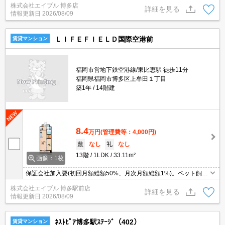
株式会社エイブル 博多店
詳細を見る
情報更新日
2026/08/09
ＬＩＦＥＦＩＥＬＤ国際空港前
賃貸マンション
福岡市営地下鉄空港線/東比恵駅 徒歩11分
福岡県福岡市博多区上牟田１丁目
築1年
14階建
8.4
万円
(管理費等：4,000円)
敷
なし
礼
なし
13階
1LDK
33.11m²
画像：1枚
保証会社加入要(初回月額総額50%、月次月額総額1%)。ペット飼育
の場合、家賃3,000円・礼金1ヵ月増。
株式会社エイブル 博多駅前店
詳細を見る
情報更新日
2026/08/09
ﾈｽﾄﾋﾟｱ博多駅ｽﾃｰｼﾞ（402）
賃貸マンション