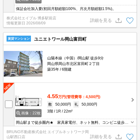
保証会社加入要(初回月額総額100%、月次月額総額1.5%)。
株式会社エイブル 博多駅前店
詳細を見る
情報更新日
2026/08/09
ユニエトワール岡山富田町
賃貸マンション
山陽本線（中国）/岡山駅 徒歩9分
岡山県岡山市北区富田町２丁目
築35年
6階建
4.55
万円
(管理費等：4,500円)
敷
50,000円
礼
50,000円
3階
1R
22m²
画像：22枚
岡山駅まで徒歩圏内★ 家具家電付、ネット無料、コンビニ徒歩2
分、オートロック
BRUNO不動産株式会社 エイブルネットワーク岡
詳細を見る
山駅西口店