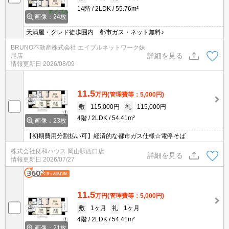
14階
2LDK
55.76m²
画像：24枚
天満屋・クレド徒歩圏内 都市ガス・ネット無料♪
BRUNO不動産株式会社 エイブルネットワーク妹
詳細を見る
尾店
情報更新日
2026/08/09
11.5
万円
(管理費等：5,000円)
敷
115,000円
礼
115,000円
4階
2LDK
54.41m²
画像：23枚
【初期費用分割払い可】経済的な都市ガス仕様☆電停そば
株式会社良和ハウス 岡山駅西口店
詳細を見る
情報更新日
2026/07/27
11.5
万円
(管理費等：5,000円)
敷
1ヶ月
礼
1ヶ月
4階
2LDK
54.41m²
画像：21枚