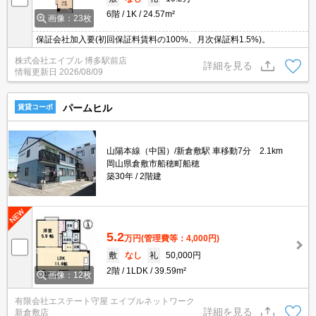
6階
1K
24.57m²
画像：23枚
保証会社加入要(初回保証料賃料の100%、月次保証料1.5%)。
株式会社エイブル 博多駅前店
詳細を見る
情報更新日
2026/08/09
パームヒル
賃貸コーポ
山陽本線（中国）/新倉敷駅 車移動7分 2.1km
岡山県倉敷市船穂町船穂
築30年
2階建
5.2
万円
(管理費等：4,000円)
敷
なし
礼
50,000円
2階
1LDK
39.59m²
画像：12枚
有限会社エステート守屋 エイブルネットワーク
詳細を見る
新倉敷店