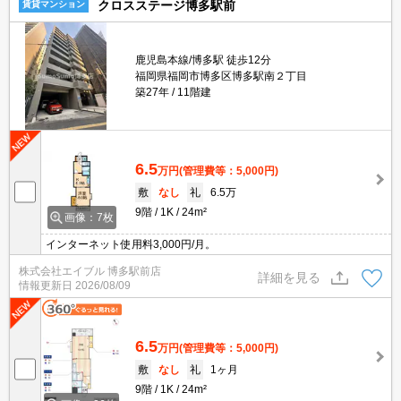
クロスステージ博多駅前
賃貸マンション
鹿児島本線/博多駅 徒歩12分
福岡県福岡市博多区博多駅南２丁目
築27年
11階建
6.5
万円
(管理費等：5,000円)
敷
なし
礼
6.5万
9階
1K
24m²
画像：7枚
インターネット使用料3,000円/月。
株式会社エイブル 博多駅前店
詳細を見る
情報更新日
2026/08/09
6.5
万円
(管理費等：5,000円)
敷
なし
礼
1ヶ月
9階
1K
24m²