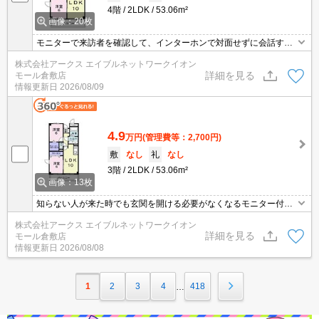
4階
2LDK
53.06m²
画像：20枚
モニターで来訪者を確認して、インターホンで対面せずに会話する
ことができます。独立洗面台が付いているので、歯ブラシやドライ
株式会社アークス エイブルネットワークイオン
ヤーなどもまとめてスッキリ収納できます。BSアンテナが設置され
詳細を見る
モール倉敷店
ていて、加入後すぐにBSが視聴できます。簡単に温度管理できるエ
情報更新日
2026/08/09
アコン付きの物件。駐輪場付きの物件です。
4.9
万円
(管理費等：2,700円)
敷
なし
礼
なし
3階
2LDK
53.06m²
画像：13枚
知らない人が来た時でも玄関を開ける必要がなくなるモニター付き
インターホンが付いております。化粧品や洗面道具といった小物を
株式会社アークス エイブルネットワークイオン
まとめて収納できる独立洗面台を採用しています。BS放送受信用の
詳細を見る
モール倉敷店
アンテナの設置された物件となっています。毎日家族みんなで食事
情報更新日
2026/08/08
が楽しめるお住まい、2LDKで快適。寒い季節も安心の追い焚き機
能付きです。
1
2
3
4
418
…