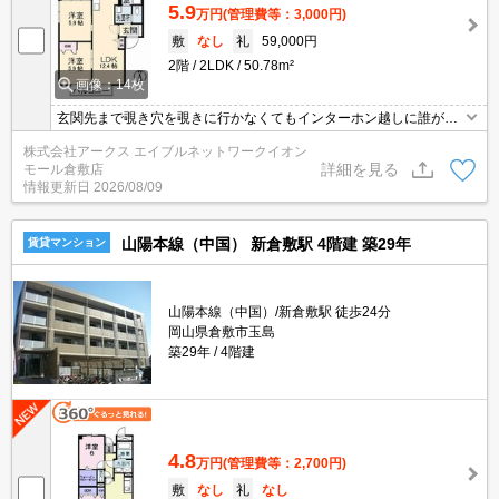
5.9
万円
(管理費等：3,000円)
敷
なし
礼
59,000円
2階
2LDK
50.78m²
画像：14枚
玄関先まで覗き穴を覗きに行かなくてもインターホン越しに誰が来
たのかを確認できます。独立洗面台を採用しているので、歯ブラシ
株式会社アークス エイブルネットワークイオン
やドライヤーなどをまとめて収納できます。収納はシューズボック
詳細を見る
モール倉敷店
ス・押入など豊富なので、衣類や履き物の整理がしやすく便利で
情報更新日
2026/08/09
す。徒歩11分で駅へのアクセスができる物件です。
山陽本線（中国） 新倉敷駅 4階建 築29年
賃貸マンション
山陽本線（中国）/新倉敷駅 徒歩24分
岡山県倉敷市玉島
築29年
4階建
4.8
万円
(管理費等：2,700円)
敷
なし
礼
なし