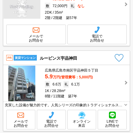
敷
72,000円
礼
なし
2DK
35m²
2階
2階建 築57年
メールで
電話で
お問合せ
お問合せ
ルービンス宇品神田
PR
賃貸マンション
広島県広島市南区宇品神田５丁目
5.9
万円
(管理費等：5,000円)
敷
6.6万
礼
6.1万
1K
28.28m²
8階
11階建 築7年
充実した設備が魅力的です。人気シリーズの印象的トラディショナルスタ
イル。引越指定業者あり。仲介手数料家賃の0.55ヵ月分。
メールで
電話で
オンライン
LINEで
お問合せ
お問合せ
来店
お問合せ