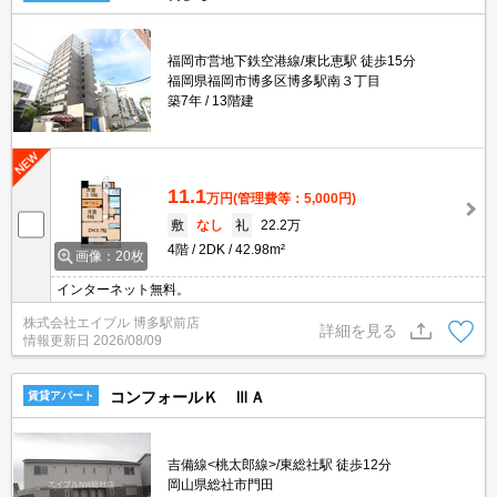
福岡市営地下鉄空港線/東比恵駅 徒歩15分
福岡県福岡市博多区博多駅南３丁目
築7年
13階建
11.1
万円
(管理費等：5,000円)
敷
なし
礼
22.2万
4階
2DK
42.98m²
画像：20枚
インターネット無料。
株式会社エイブル 博多駅前店
詳細を見る
情報更新日
2026/08/09
コンフォールＫ ⅢＡ
賃貸アパート
吉備線<桃太郎線>/東総社駅 徒歩12分
岡山県総社市門田