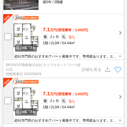
築5年
2階建
7.1
万円
(管理費等：3,000円)
敷
2ヶ月
礼
なし
1階
2LDK
54.44m²
画像：7枚
総社市門田のおすすめアパート募集中です。専用庭あります。エア
コン付き。システムキッチン。浴室乾燥機付きのため雨の日も洗濯
BRUNO不動産株式会社 エイブルネットワーク総
物を乾かせます。便利な追い焚き機能付きバス、温水洗浄便座付
詳細を見る
社店
き、お気軽にお問い合わせください。
情報更新日
2026/08/09
7.1
万円
(管理費等：3,000円)
敷
2ヶ月
礼
なし
1階
2LDK
54.44m²
画像：7枚
総社市門田のおすすめアパート募集中です。専用庭あります。エア
コン付き。システムキッチン。浴室乾燥機付きのため雨の日も洗濯