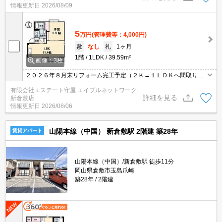
情報更新日
2026/08/09
5
万円
(管理費等：4,000円)
敷
なし
礼
1ヶ月
1階
1LDK
39.59m²
画像：3枚
２０２６年８月末リフォーム完工予定（２Ｋ→１ＬＤＫへ間取り変
更）、システムキッチン・洗面化粧台・トイレ交換
有限会社エステート守屋 エイブルネットワーク
詳細を見る
新倉敷店
情報更新日
2026/08/06
山陽本線（中国） 新倉敷駅 2階建 築28年
賃貸アパート
山陽本線（中国）/新倉敷駅 徒歩11分
岡山県倉敷市玉島爪崎
築28年
2階建