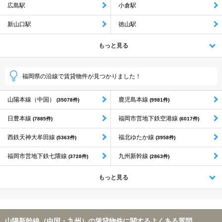
広島駅
小倉駅
新山口駅
徳山駅
もっと見る
福岡県の沿線で賃貸物件が見つかりました！
山陽本線（中国）
鹿児島本線
(35078件)
(9981件)
日豊本線
福岡市営地下鉄空港線
(7885件)
(6017件)
西鉄天神大牟田線
福北ゆたか線
(5363件)
(3958件)
福岡市営地下鉄七隈線
九州新幹線
(3728件)
(2863件)
もっと見る
山陽新幹線（中国・九州）の賃貸物件に関するよくある質問