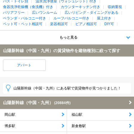
バス・トイレ別
温水洗浄便座（ウォシュレット）付き
食器洗浄乾燥機（食洗機）付き
カウンターキッチン付き
収納重視
バリアフリー
広いワンルーム
広いリビング・ダイニングがある
ベランダ・バルコニー付き
ルーフバルコニー付き
屋上付き
ペット可・ペット相談可
楽器相談可
ピアノ相談可
DIY可
もっと見る
山陽新幹線（中国・九州）の賃貸物件を建物種別に絞って探す
アパート
山陽新幹線（中国・九州）にある駅で賃貸物件が見つかりました！
山陽新幹線（中国・九州）
(20884件)
岡山駅
福山駅
博多駅
新倉敷駅