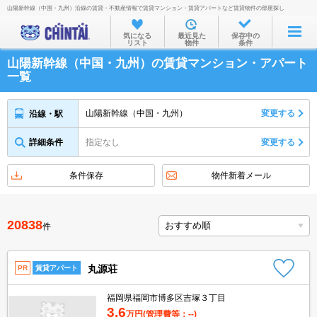
山陽新幹線（中国・九州）沿線の賃貸・不動産情報で賃貸マンション・賃貸アパートなど賃貸物件の部屋探し
お部屋を探す
気になる
最近見た
保存中の
リスト
物件
条件
沿線・駅から
山陽新幹線（中国・九州）の賃貸マンション・アパート
住所から
一覧
家賃相場から
山陽新幹線（中国・九州）
変更する
沿線・駅
通勤通学時間から
詳細条件
指定なし
変更する
物件特集から
不動産会社から
条件保存
物件新着メール
TOP
20838
件
丸源荘
PR
賃貸アパート
福岡県福岡市博多区吉塚３丁目
3.6
万円
(管理費等：--)