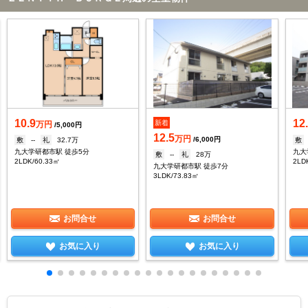
10.9
12
新着
万円
/5,000円
12.5
万円
/6,000円
敷
--
礼
32.7万
敷
九大学研都市駅 徒歩5分
九大
敷
--
礼
28万
2LDK/60.33㎡
2LD
九大学研都市駅 徒歩7分
3LDK/73.83㎡
お問合せ
お問合せ
お気に入り
お気に入り