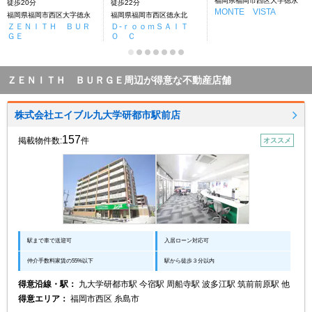
福岡県福岡市西区大字徳永
徒歩20分
徒歩22分
MONTE VISTA
福岡県福岡市西区大字徳永
福岡県福岡市西区徳永北
ＺＥＮＩＴＨ ＢＵＲ
Ｄ-ｒｏｏｍＳＡＩＴ
ＧＥ
Ｏ Ｃ
ＺＥＮＩＴＨ ＢＵＲＧＥ周辺が得意な不動産店舗
株式会社エイブル九大学研都市駅前店
157
掲載物件数:
件
オススメ
駅まで車で送迎可
入居ローン対応可
仲介手数料家賃の55%以下
駅から徒歩３分以内
得意沿線・駅：
九大学研都市駅 今宿駅 周船寺駅 波多江駅 筑前前原駅 他
得意エリア：
福岡市西区 糸島市