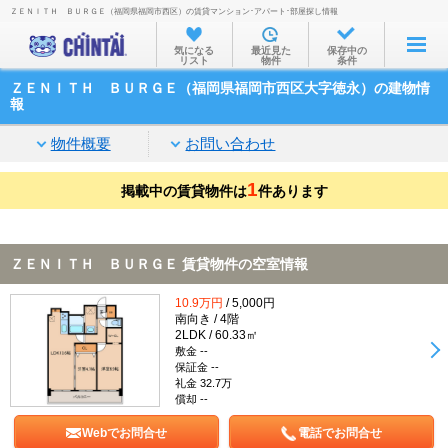
ＺＥＮＩＴＨ ＢＵＲＧＥ（福岡県福岡市西区）の賃貸マンション･アパート･部屋探し情報
お部屋を探す
気になる
最近見た
保存中の
リスト
物件
条件
沿線・駅から
ＺＥＮＩＴＨ ＢＵＲＧＥ（福岡県福岡市西区大字徳永）の建物情
住所から
報
家賃相場から
物件概要
お問い合わせ
通勤通学時間から
1
掲載中の賃貸物件は
件あります
物件特集から
不動産会社から
ＺＥＮＩＴＨ ＢＵＲＧＥ 賃貸物件の空室情報
TOP
10.9万円
/ 5,000円
南向き / 4階
2LDK / 60.33㎡
敷金 --
保証金 --
礼金 32.7万
償却 --
Webでお問合せ
電話でお問合せ