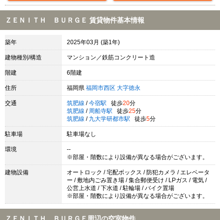
ＺＥＮＩＴＨ ＢＵＲＧＥ 賃貸物件基本情報
築年
2025年03月 (築1年)
建物種別/構造
マンション／鉄筋コンクリート造
階建
6階建
住所
福岡県
福岡市西区
大字徳永
交通
筑肥線
/
今宿駅
徒歩
20
分
筑肥線
/
周船寺駅
徒歩
25
分
筑肥線
/
九大学研都市駅
徒歩
5
分
駐車場
駐車場なし
環境
--
※部屋・階数により設備が異なる場合がございます。
建物設備
オートロック / 宅配ボックス / 防犯カメラ / エレベータ
ー / 敷地内ごみ置き場 / 集合郵便受け / LPガス / 電気 /
公営上水道 / 下水道 / 駐輪場 / バイク置場
※部屋・階数により設備が異なる場合がございます。
ＺＥＮＩＴＨ ＢＵＲＧＥ周辺の空室物件