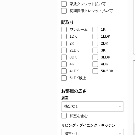
家賃クレジット払い可
初期費用クレジット払い可
間取り
ワンルーム
1K
1DK
1LDK
2K
2DK
2LDK
3K
3DK
3LDK
4K
4DK
4LDK
5K/5DK
5LDK以上
お部屋の広さ
居室
和室を含む
リビング・ダイニング・キッチン