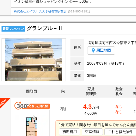
イオン福岡伊都ショッピングセンターへ500ｍ。
株式会社エイブル 九大学研都市駅前店
(092-805-8181)
グランブル－Ⅱ
賃貸マンション
福岡県福岡市西区今宿東２丁
住所
周辺地図
築年
2008年03月（築18年）
階建
3階建
家賃
敷金
間取図
階
管理費
礼金
4.3
なし
万円
2階
なし
2
4,000円
1分で完結！聞きたい項目を選んでかんたん無
初期費用
空室情報
これと似た物件