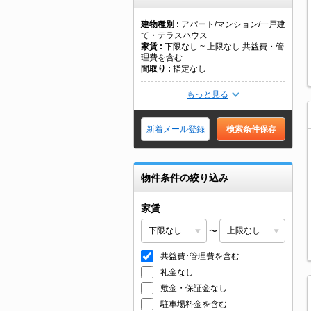
建物種別
アパート/マンション/一戸建
て・テラスハウス
家賃
下限なし ~ 上限なし 共益費・管
理費を含む
間取り
指定なし
もっと見る
新着メール登録
検索条件保存
物件条件の絞り込み
家賃
〜
共益費･管理費を含む
礼金なし
敷金・保証金なし
駐車場料金を含む