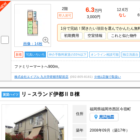
6.3
2階
12.6万
万円
なし
6
即入居可
3,000円
1分で完結！聞きたい項目を選んでかんたん無
初期費用
空室情報
これと似た物件
画像：14枚
新着
写真いろいろ
仲介手数料家賃の55%以下
オンライン相談可能
独立洗面台
ファミリーマートへ900m。
株式会社エイブル 九大学研都市駅前店
(092-805-8181)
※他1店舗で取扱い
リ－スランド伊都ⅡＢ棟
賃貸ハイツ
福岡県福岡市西区今宿町
住所
周辺地図
築年
2008年09月（築17年）