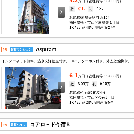
4.3
万円（管理費等：3,000円）
なし
4.3万
敷
礼
筑肥線/周船寺駅 徒歩1分
福岡県福岡市西区周船寺１丁目
1K / 25m² 4階 / 7階建 築27年
Aspirant
PR
賃貸マンション
インターネット無料。温水洗浄便座付き。TVインターホン付き。浴室乾燥機付。
6.1
万円（管理費等：5,000円）
3.05万
9.15万
敷
礼
筑肥線/今宿駅 徒歩4分
福岡県福岡市西区今宿1丁目
1K / 25m² 2階 / 5階建 築5年
コアロ－ド今宿Ｂ
PR
賃貸ハイツ