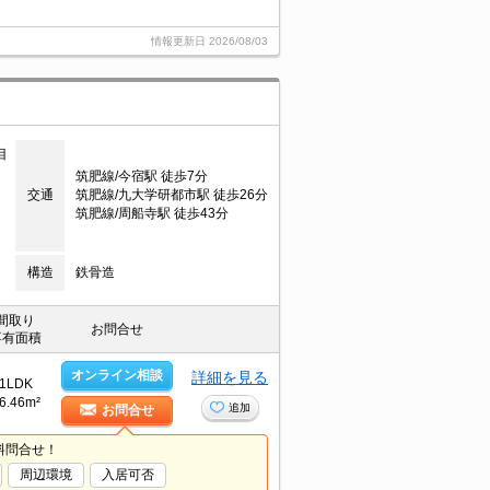
情報更新日
2026/08/03
目
筑肥線/今宿駅 徒歩7分
交通
筑肥線/九大学研都市駅 徒歩26分
筑肥線/周船寺駅 徒歩43分
構造
鉄骨造
間取り
お問合せ
専有面積
オンライン相談
詳細を見る
1LDK
6.46m²
追加
お問合せ
料問合せ！
周辺環境
入居可否