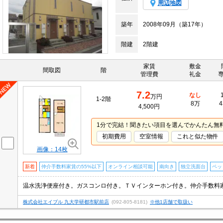
周辺地図
築年
2008年09月（築17年）
階建
2階建
家賃
敷金
間取図
階
管理費
礼金
7.2
なし
万円
1-2階
8万
4
4,500円
1分で完結！聞きたい項目を選んでかんたん無
初期費用
空室情報
これと似た物件
画像：14枚
新着
仲介手数料家賃の55%以下
オンライン相談可能
南向き
独立洗面台
ペッ
温水洗浄便座付き。ガスコンロ付き。ＴＶインターホン付き。仲介手数料家賃
株式会社エイブル 九大学研都市駅前店
(092-805-8181)
※他1店舗で取扱い