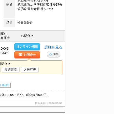
筑肥線/今宿駅 徒歩7分
交通
筑肥線/九大学研都市駅 徒歩17分
筑肥線/周船寺駅 徒歩37分
構造
軽量鉄骨造
間取り
お問合せ
専有面積
オンライン相談
詳細を見る
1DK+S
3.33m²
追加
お問合せ
料問合せ！
周辺環境
入居可否
ト相談可
の0.55ヵ月分。町会費月500円。
情報更新日
2026/08/04