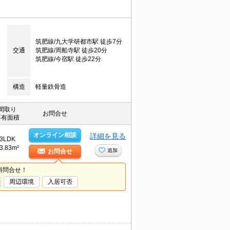
筑肥線/九大学研都市駅 徒歩7分
交通
筑肥線/周船寺駅 徒歩20分
筑肥線/今宿駅 徒歩22分
構造
軽量鉄骨造
間取り
お問合せ
専有面積
オンライン相談
詳細を見る
3LDK
3.83m²
追加
お問合せ
料問合せ！
周辺環境
入居可否