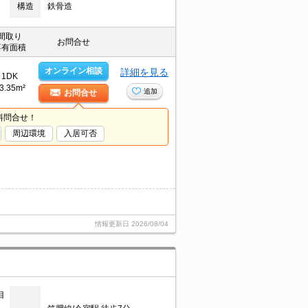
構造
鉄骨造
間取り
お問合せ
専有面積
オンライン相談
詳細を見る
1DK
3.35m²
追加
お問合せ
料問合せ！
周辺環境
入居可否
情報更新日
2026/08/04
目