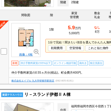
階建
2階建
家賃
敷金
間取図
階
管理費
礼金
5.9
なし
万円
1階
8万
3
5,000円
1分で完結！聞きたい項目を選んでかんたん無
初期費用
空室情報
これと似た物件
画像：4枚
新着
仲介手数料家賃の55%以下
オンライン相談可能
南向き
独立洗面台
仲介手数料家賃の0.55ヵ月分(税込)。町会費月400円。
株式会社エイブル 九大学研都市駅前店
(092-805-8181)
リ－スランド伊都ⅡＡ棟
賃貸テラスハウス
福岡県福岡市西区今宿西１丁
住所