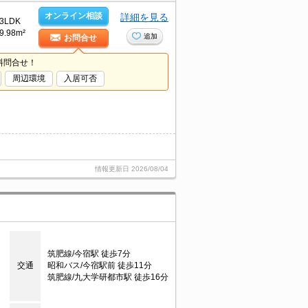
オンライン相談
詳細を見る
3LDK
9.98m²
追加
お問合せ
料問合せ！
周辺環境
入居可否
情報更新日
2026/08/04
筑肥線/今宿駅 徒歩7分
交通
昭和バス/今宿駅前 徒歩11分
筑肥線/九大学研都市駅 徒歩16分