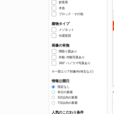
鉄骨系
木造
ブロック・その他
建物タイプ
メゾネット
分譲賃貸
画像の有無
間取り図あり
外観･内観写真あり
360° パノラマ写真あり
※一部エリア対象外(埼玉など)
情報公開日
指定なし
本日の新着
3日以内の新着
7日以内の新着
人気のこだわり条件