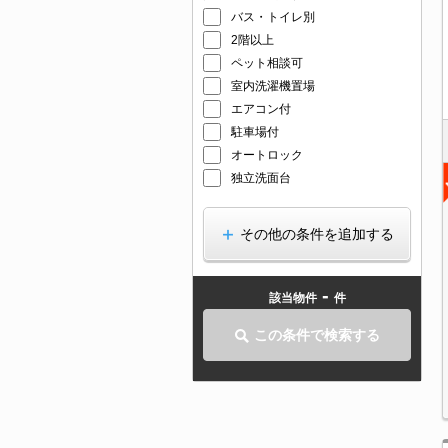
バス・トイレ別
2階以上
ペット相談可
室内洗濯機置場
エアコン付
駐車場付
オートロック
独立洗面台
その他の条件を追加する
-
該当物件
件
この条件で検索する