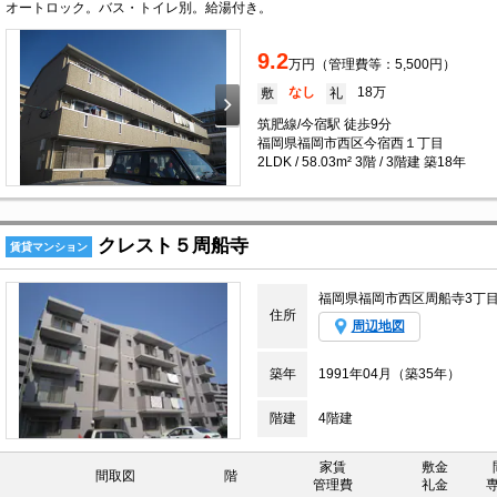
オートロック。バス・トイレ別。給湯付き。
9.2
万円（管理費等：5,500円）
なし
18万
敷
礼
筑肥線/今宿駅 徒歩9分
福岡県福岡市西区今宿西１丁目
2LDK / 58.03m² 3階 / 3階建 築18年
クレスト５周船寺
賃貸マンション
福岡県福岡市西区周船寺3丁
住所
周辺地図
築年
1991年04月（築35年）
階建
4階建
家賃
敷金
間取図
階
管理費
礼金