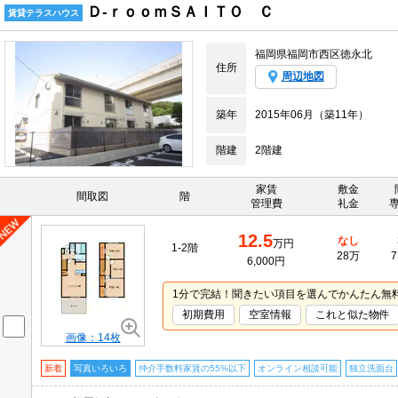
Ｄ-ｒｏｏｍＳＡＩＴＯ Ｃ
賃貸テラスハウス
福岡県福岡市西区徳永北
住所
周辺地図
築年
2015年06月（築11年）
階建
2階建
家賃
敷金
間取図
階
管理費
礼金
12.5
なし
万円
1-2階
28万
7
6,000円
1分で完結！聞きたい項目を選んでかんたん無
初期費用
空室情報
これと似た物件
画像：14枚
新着
写真いろいろ
仲介手数料家賃の55%以下
オンライン相談可能
独立洗面台