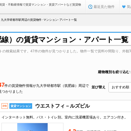
賃貸・不動産情報で賃貸マンション・賃貸アパートなど賃貸物
最近見た物件
気
九大学研都市駅周辺の賃貸物件･マンション･アパート一覧
肥線）の賃貸マンション・アパート一覧
トの検索結果です。47件の物件が見つかりました。物件一覧で賃料や間取り、外観
建物種別を絞り込む
47
件の賃貸物件情報が九大学研都市駅（筑肥線）周辺で
並び替え
見つかりました
ウエストフィ－ルズビル
PR
賃貸マンション
インターネット無料。バス・トイレ別。室内に洗濯機置場あり。エアコン付き。