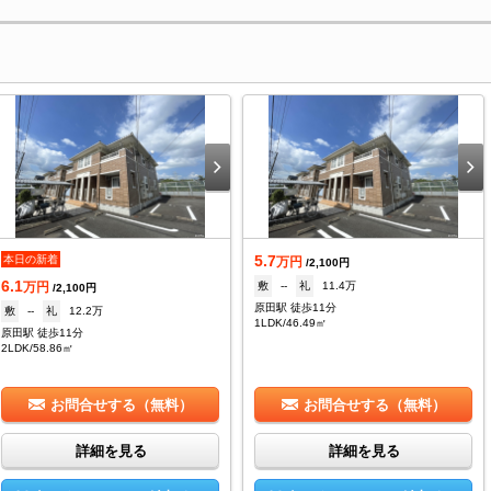
5.7
本日の新着
万円
/2,100円
6.1
敷
--
礼
11.4万
万円
/2,100円
原田駅 徒歩11分
敷
--
礼
12.2万
1LDK/46.49㎡
原田駅 徒歩11分
2LDK/58.86㎡
お問合せする（無料）
お問合せする（無料）
詳細を見る
詳細を見る