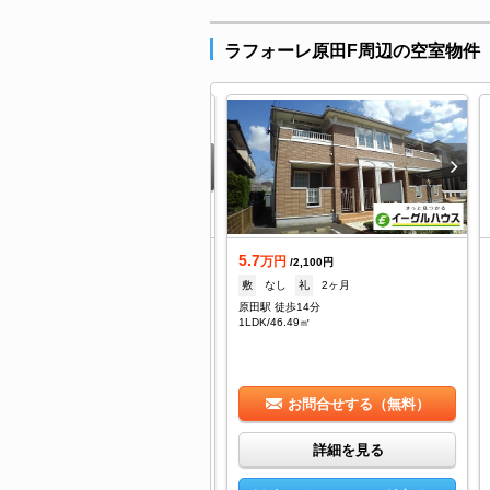
ラフォーレ原田F周辺の空室物件
.4
5.7
万円
万円
/4,000円
/2,100円
--
礼
8万
敷
なし
礼
2ヶ月
田駅 徒歩5分
原田駅 徒歩14分
DK/54.23㎡
1LDK/46.49㎡
お問合せする（無料）
お問合せする（無料）
詳細を見る
詳細を見る