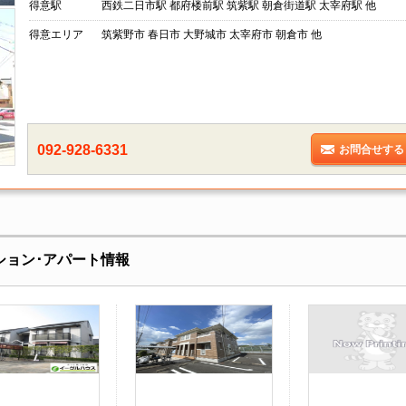
得意駅
西鉄二日市駅 都府楼前駅 筑紫駅 朝倉街道駅 太宰府駅 他
得意エリア
筑紫野市 春日市 大野城市 太宰府市 朝倉市 他
092-928-6331
お問合せする
ション･アパート情報