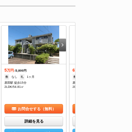
5
6
万円
万円
/3,800円
/3,800円
敷
なし
礼
1ヶ月
敷
なし
礼
1ヶ月
原田駅 徒歩15分
原田駅 徒歩10分
2LDK/54.81㎡
2DK/35.81㎡
お問合せする（無料）
お問合せする（無料）
詳細を見る
詳細を見る