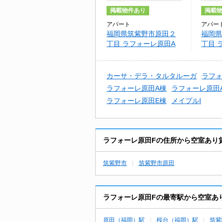
掲載物件あり
掲載
アパート
アパー
福岡県筑紫野市原田２
福岡県
丁目 ラフォーレ原田A
丁目 
棟
棟
カーサ・デラ・タルタルーガ
ラフォ
ラフォーレ原田A棟
ラフォーレ原田
ラフォーレ原田E棟
メイプルI
ラフォーレ原田Fの住所から空室あり
筑紫野市
筑紫野市原田
ラフォーレ原田Fの最寄駅から空室あ
原田（福岡）駅
桜台（福岡）駅
筑紫