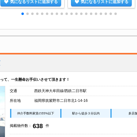
気になるリストに追加する
気になるリストに追加する
店
って、一生懸命お手伝いさせて頂きます！
交通
西鉄天神大牟田線/西鉄二日市駅
所在地
福岡県筑紫野市二日市北1-14-16
仲介手数料家賃の55%以下
駅から徒歩３分以内
多店
638
掲載物件数：
件