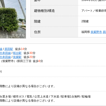
築年
1994年10月 (築31
建物種別/構造
アパート／軽量鉄
階建
2階建
住所
福岡県
筑紫野市
原
線
/
原田駅
徒歩
14
分
大牟田線
/
桜台駅
徒歩
30
分
大牟田線
/
筑紫駅
徒歩
20
分
（筑紫野市）/原田三丁目 徒歩
6
分
り
階数により設備が異なる場合がございます。
置き場 / 都市ガス / 電気 / 公営上水道 / 下水道 / 駐車場1台無料 / 駐輪場
階数により設備が異なる場合がございます。