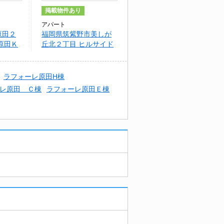
掲載物件あり
アパート
原田２
福岡県筑紫野市美しが
原田Ｋ
丘北２丁目 ヒルサイド
美しヶ丘 Ａ棟
ラフォーレ原田H棟
レ原田 Ｃ棟
ラフォーレ原田Ｅ棟