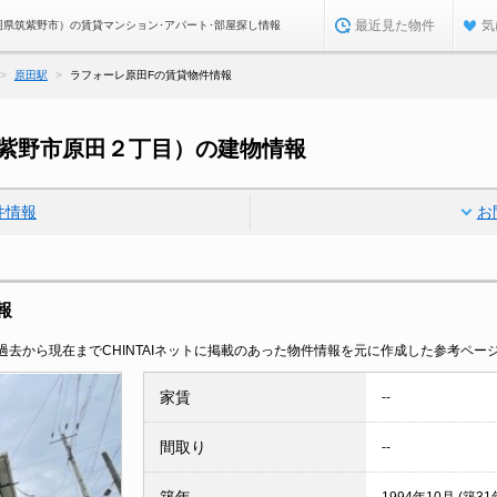
最近見た物件
気
岡県筑紫野市）の賃貸マンション･アパート･部屋探し情報
原田駅
ラフォーレ原田Fの賃貸物件情報
筑紫野市原田２丁目）の建物情報
件情報
お
報
去から現在までCHINTAIネットに掲載のあった物件情報を元に作成した参考ペー
家賃
--
間取り
--