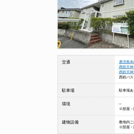
交通
鹿児島本
西鉄天神
西鉄天神
西鉄バス
駐車場
駐車場あ
環境
--
※部屋・
建物設備
敷地内ごみ
※部屋・