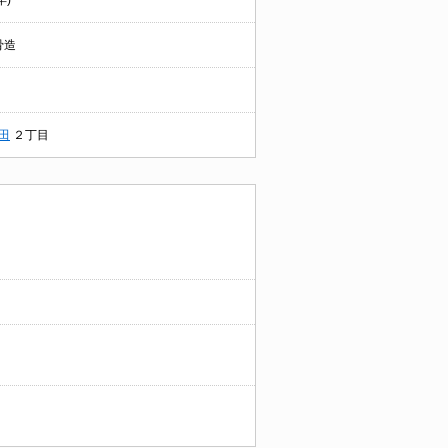
年)
骨造
田
２丁目