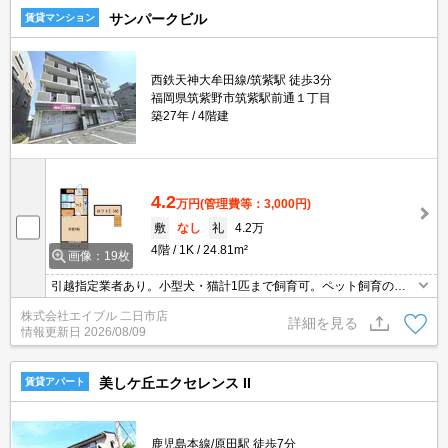
サンパークビル
賃貸マンション
西鉄天神大牟田線/筑紫駅 徒歩3分
福岡県筑紫野市筑紫駅前通１丁目
築27年
4階建
4.2
万円
(管理費等：3,000円)
敷
なし
礼
4.2万
4階
1K
24.81m²
画像：19枚
引越指定業者あり。小型犬・猫計1匹まで飼育可。ペット飼育の場
合、礼金1ヵ月分増。オートロック。ガスコンロ付き。エアコン1基
株式会社エイブル 二日市店
付き。
詳細を見る
情報更新日
2026/08/09
美しケ丘エクセレンス II
賃貸アパート
鹿児島本線/原田駅 徒歩7分