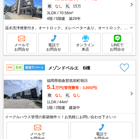
敷
なし
礼
15万
3LDK
70.56m²
4階
5階建 築26年
温水洗浄便座付き。オートロック。エレベーターあり。オートロック。宅
配ボックスあり。シャワー付独立洗面台。防犯カメラあり。追い焚き機能
付きバス。
メールで
電話で
オンライン
LINEで
お問合せ
お問合せ
来店
お問合せ
メゾンドベルエ B棟
PR
新築
賃貸アパート
福岡県朝倉郡筑前町朝日
5.1
万円
(管理費等：3,000円)
敷
なし
礼
なし
1LDK
44m²
1階
2階建 建築中
イーグルハウス管理の新築物件☆！お気軽にお問い合わせ下さい☆
メールで
電話で
お問合せ
お問合せ