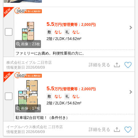
5.5
万円
(管理費等：2,000円)
敷
なし
礼
なし
2階
2LDK
54.62m²
画像：23枚
ファミリーにお薦め。利便性重視の方に。
株式会社エイブル 二日市店
詳細を見る
情報更新日
2026/08/09
5.5
万円
(管理費等：2,000円)
敷
なし
礼
なし
2階
2LDK
54.62m²
画像：17枚
駐車場2台目可能！（条件付き）
イーグルハウス株式会社 二日市店
詳細を見る
情報更新日
2026/08/09