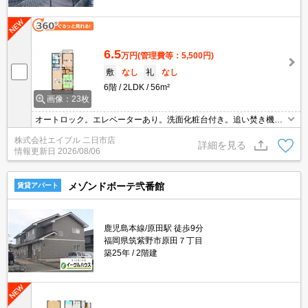
6.5
万円
(管理費等：5,500円)
敷
なし
礼
なし
6階
2LDK
56m²
画像：23枚
オートロック。エレベーターあり。洗面化粧台付き。追い焚き機能
付きバス。
株式会社エイブル 二日市店
詳細を見る
情報更新日
2026/08/06
メゾンドボーテ弐番館
賃貸アパート
鹿児島本線/原田駅 徒歩9分
福岡県筑紫野市原田７丁目
築25年
2階建