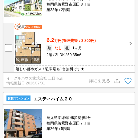
福岡県筑紫野市原田３丁目
築33年
2階建
6.2
万円
(管理費等：3,800円)
敷
なし
礼
1ヶ月
2階
2LDK
59.35m²
画像：15枚
嬉しい都市ガス！駐車場も1台無料です★
イーグルハウス株式会社 二日市店
詳細を見る
情報更新日
2026/07/31
エスティハイム２０
賃貸マンション
鹿児島本線/原田駅 徒歩5分
福岡県筑紫野市原田７丁目
築26年
5階建