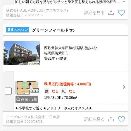
忙しい朝でも鏡を見ながらサッと身支度を整えられる洗面化粧台を
備えております。宅配業者が来た時に出る準備ができていない人で
株式会社ASUMO-PLUS (アスモプラス)
も宅配ボックスがあるので入居者は荷物受け取りのために玄関にて
詳細を見る
情報更新日
2026/08/06
対応必要がなくなります。セキュリティ面は、防犯カメラ・ダブル
ロックキーなどを設置しているので安全面でも優れております。
グリーンフィールド’95
賃貸マンション
西鉄天神大牟田線/筑紫駅 徒歩4分
福岡県筑紫野市
築31年
4階建
6.6
万円
(管理費等：4,000円)
敷
なし
礼
なし
1階
3LDK
70.36m²
画像：2枚
★小学校すぐ近く★ファミリーさんにオススメ★
イーグルハウス株式会社 二日市店
詳細を見る
情報更新日
2026/08/01