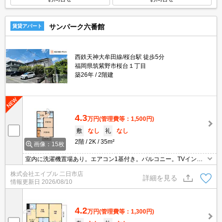
サンパーク六番館
賃貸アパート
西鉄天神大牟田線/桜台駅 徒歩5分
福岡県筑紫野市桜台１丁目
築26年
2階建
4.3
万円
(管理費等：1,500円)
敷
なし
礼
なし
2階
2K
35m²
画像：15枚
室内に洗濯機置場あり。エアコン1基付き。バルコニー。TVインタ
ーホン付き。
株式会社エイブル 二日市店
詳細を見る
情報更新日
2026/08/10
4.2
万円
(管理費等：1,300円)