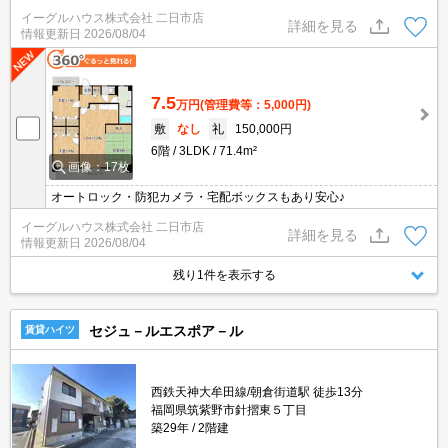
イーグルハウス株式会社 二日市店
詳細を見る
情報更新日
2026/08/04
7.5
万円
(管理費等：5,000円)
敷
なし
礼
150,000円
6階
3LDK
71.4m²
画像：17枚
オートロック・防犯カメラ・宅配ボックスもあり安心♪
イーグルハウス株式会社 二日市店
詳細を見る
情報更新日
2026/08/04
残り1件を表示する
セジュ－ルエスポア－ル
賃貸ハイツ
西鉄天神大牟田線/朝倉街道駅 徒歩13分
福岡県筑紫野市針摺東５丁目
築29年
2階建