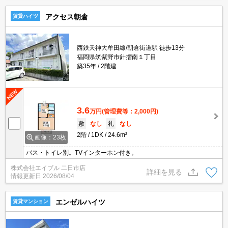
アクセス朝倉
賃貸ハイツ
西鉄天神大牟田線/朝倉街道駅 徒歩13分
福岡県筑紫野市針摺南１丁目
築35年
2階建
3.6
万円
(管理費等：2,000円)
敷
なし
礼
なし
2階
1DK
24.6m²
画像：23枚
バス・トイレ別。TVインターホン付き。
株式会社エイブル 二日市店
詳細を見る
情報更新日
2026/08/04
エンゼルハイツ
賃貸マンション