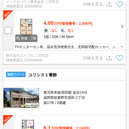
イーグルハウス株式会社 二日市店
詳細を見る
情報更新日
2026/08/10
4.05
万円
(管理費等：2,400円)
敷
なし
礼
なし
1階
2DK
38.58m²
画像：2枚
TVモニターホン有。温水洗浄便座付き。玄関前宅配ロッカー。シャ
ワー付独立洗面台。バス・トイレ別。
株式会社エイブル 二日市店
詳細を見る
情報更新日
2026/08/09
ユリシス１番館
賃貸アパート
鹿児島本線/原田駅 徒歩14分
福岡県筑紫野市原田３丁目
築17年
2階建
6.1
万円
(管理費等：2,100円)