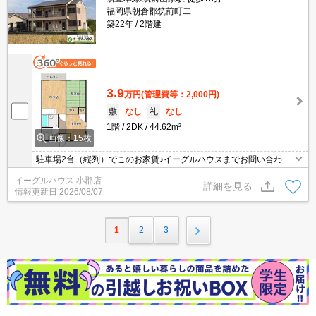
福岡県朝倉郡筑前町二
築22年
2階建
3.9
万円
(管理費等：2,000円)
敷
なし
礼
なし
1階
2DK
44.62m²
画像：15枚
駐車場2台（縦列）でこのお家賃♪イーグルハウスまでお問い合わせ
ください。
イーグルハウス 小郡店
詳細を見る
情報更新日
2026/08/07
1
2
3