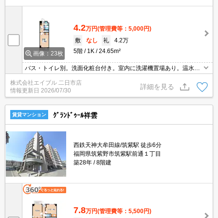
4.2
万円
(管理費等：5,000円)
敷
なし
礼
4.2万
5階
1K
24.65m²
画像：23枚
バス・トイレ別。洗面化粧台付き。室内に洗濯機置場あり。温水洗
浄便座付き。オートロック付きで女性の方も安心。防犯カメラあ
株式会社エイブル 二日市店
り。TVモニターホン有。浴室乾燥機付。インターネット無料。
詳細を見る
情報更新日
2026/07/30
ｸﾞﾗﾝﾄﾞｩｰﾙ祥雲
賃貸マンション
西鉄天神大牟田線/筑紫駅 徒歩6分
福岡県筑紫野市筑紫駅前通１丁目
築28年
8階建
7.8
万円
(管理費等：5,500円)