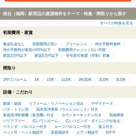
桜台（福岡）駅周辺の賃貸物件をテーマ・特集・間取りから探す
すべての特集を見る
初期費用・家賃
敷金礼金なし
初期費用が安い
フリーレント
仲介手数料無料
仲介手数料が家賃の55%以下
初期費用クレジット払い可能
家賃3万円以下
家賃5万円以下
学生割引制度（学割）対象
間取り
1R/ワンルーム
1K
1DK
1LDK
2K/2DK
2LDK
3LDK
設備・こだわり
新築・築浅
リフォーム・リノベーション済み
デザイナーズ
バス・トイレ別
温水洗浄便座（ウォシュレット）付き
食器洗浄乾燥機（食洗機）付き
カウンターキッチン付き
収納重視
バリアフリー
広いワンルーム
広いリビング・ダイニングがある
ベランダ・バルコニー付き
ルーフバルコニー付き
屋上付き
ペット可・ペット相談可
楽器相談可
ピアノ相談可
DIY可