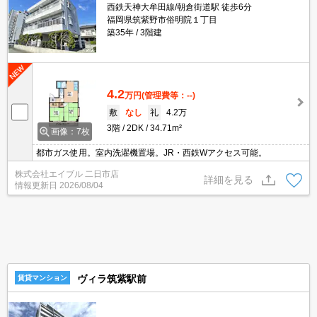
西鉄天神大牟田線/朝倉街道駅 徒歩6分
福岡県筑紫野市俗明院１丁目
築35年
3階建
4.2
万円
(管理費等：--)
敷
なし
礼
4.2万
3階
2DK
34.71m²
画像：7枚
都市ガス使用。室内洗濯機置場。JR・西鉄Wアクセス可能。
株式会社エイブル 二日市店
詳細を見る
情報更新日
2026/08/04
ヴィラ筑紫駅前
賃貸マンション