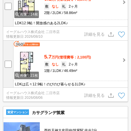
敷
なし
礼
2ヶ月
2階
2LDK
58.86m²
画像：14枚
LDK12.9帖！開放感のある2LDK♪
イーグルハウス株式会社 二日市店
詳細を見る
情報更新日
2026/08/10
5.7
万円
(管理費等：2,100円)
敷
なし
礼
2ヶ月
1階
1LDK
46.49m²
画像：21枚
LDKは広々12.9帖！のびのび暮らせる1LDK♪
イーグルハウス株式会社 二日市店
詳細を見る
情報更新日
2026/08/06
カサグランデ筑紫
賃貸マンション
西鉄天神大牟田線/筑紫駅 徒歩2分