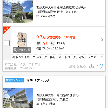
西鉄天神大牟田線/朝倉街道駅 徒歩6分
福岡県筑紫野市針摺中央１丁目
築12年
7階建
9.7
万円
(管理費等：6,000円)
敷
なし
礼
19.4万
6階
3LDK
69.68m²
画像：7枚
都市ガス使用。エレベーターあり。オートロック。宅配ボックスあ
り。洗面化粧台付き。温水洗浄便座付き。カウンターキッチン。TV
株式会社エイブル 二日市店
インターホン付き。ウォークインクローゼット付き。
詳細を見る
情報更新日
2026/08/08
マテリア－ルＡ
賃貸マンション
西鉄天神大牟田線/筑紫駅 徒歩3分
福岡県筑紫野市大字若江
築16年
3階建