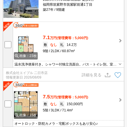
福岡県筑紫野市筑紫駅前通1丁目
築27年
9階建
7.1
万円
(管理費等：5,000円)
敷
なし
礼
14.2万
9階
2LDK
60.87m²
画像：23枚
温水洗浄便座付き。シャワー付独立洗面台。バス・トイレ別。室内
洗濯機置場。TVモニターホン有。
株式会社エイブル 二日市店
詳細を見る
情報更新日
2026/08/09
7.5
万円
(管理費等：5,000円)
敷
なし
礼
150,000円
5階
3LDK
71.4m²
画像：15枚
オートロック・防犯カメラ・宅配ボックスもあり安心♪