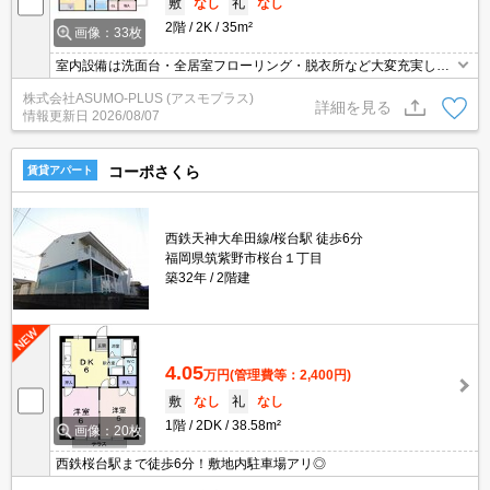
敷
なし
礼
なし
2階
2K
35m²
画像：33枚
室内設備は洗面台・全居室フローリング・脱衣所など大変充実して
おります。収納はクロゼット・シューズボックスなどが備え付けら
株式会社ASUMO-PLUS (アスモプラス)
れているので、衣類や日用品の収納に重宝します。知らない人が来
詳細を見る
情報更新日
2026/08/07
た時でも玄関を開けずに顔を確認できるTVインターホンが付いてお
ります。こちらのアパートは閑静な住宅地にあります。
コーポさくら
賃貸アパート
西鉄天神大牟田線/桜台駅 徒歩6分
福岡県筑紫野市桜台１丁目
築32年
2階建
4.05
万円
(管理費等：2,400円)
敷
なし
礼
なし
1階
2DK
38.58m²
画像：20枚
西鉄桜台駅まで徒歩6分！敷地内駐車場アリ◎