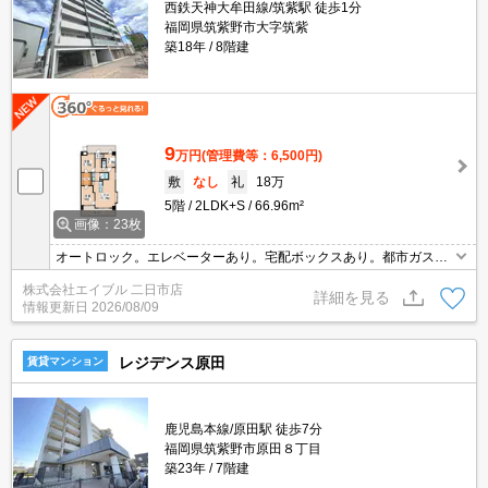
西鉄天神大牟田線/筑紫駅 徒歩1分
福岡県筑紫野市大字筑紫
築18年
8階建
9
万円
(管理費等：6,500円)
敷
なし
礼
18万
5階
2LDK+S
66.96m²
画像：23枚
オートロック。エレベーターあり。宅配ボックスあり。都市ガス使
用。洗面化粧台付き。温水洗浄便座付き。カウンターキッチン。TV
株式会社エイブル 二日市店
インターホン付き。浴室換気乾燥式。エアコン1基付き。
詳細を見る
情報更新日
2026/08/09
レジデンス原田
賃貸マンション
鹿児島本線/原田駅 徒歩7分
福岡県筑紫野市原田８丁目
築23年
7階建