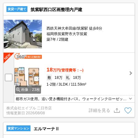
筑紫駅西口区画整理内戸建
賃貸一戸建て
西鉄天神大牟田線/筑紫駅 徒歩8分
福岡県筑紫野市大字筑紫
築7年
2階建
18
万円
(管理費等：--)
敷
18万
礼
18万
1-2階
3LDK
111.59m²
画像：23枚
都市ガス使用。追い焚き機能付きバス。ウォークインクローゼット
付き。
株式会社エイブル 二日市店
詳細を見る
情報更新日
2026/08/08
エルマーナⅡ
賃貸マンション