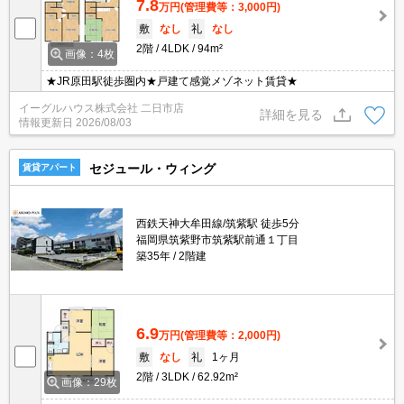
7.8
万円
(管理費等：3,000円)
敷
なし
礼
なし
2階
4LDK
94m²
画像：4枚
★JR原田駅徒歩圏内★戸建て感覚メゾネット賃貸★
イーグルハウス株式会社 二日市店
詳細を見る
情報更新日
2026/08/03
セジュール・ウィング
賃貸アパート
西鉄天神大牟田線/筑紫駅 徒歩5分
福岡県筑紫野市筑紫駅前通１丁目
築35年
2階建
6.9
万円
(管理費等：2,000円)
敷
なし
礼
1ヶ月
2階
3LDK
62.92m²
画像：29枚