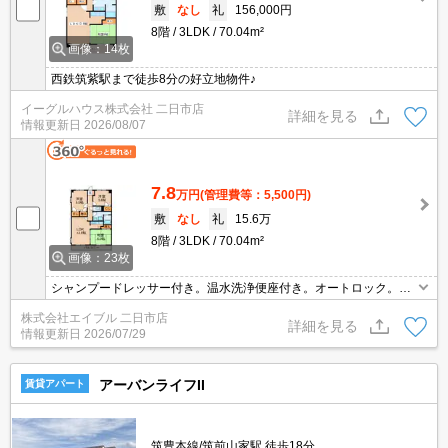
敷
なし
礼
156,000円
8階
3LDK
70.04m²
画像：14枚
西鉄筑紫駅まで徒歩8分の好立地物件♪
イーグルハウス株式会社 二日市店
詳細を見る
情報更新日
2026/08/07
7.8
万円
(管理費等：5,500円)
敷
なし
礼
15.6万
8階
3LDK
70.04m²
画像：23枚
シャンプードレッサー付き。温水洗浄便座付き。オートロック。都
市ガス使用。オートロック。宅配ボックスあり。
株式会社エイブル 二日市店
詳細を見る
情報更新日
2026/07/29
アーバンライフII
賃貸アパート
筑豊本線/筑前山家駅 徒歩18分