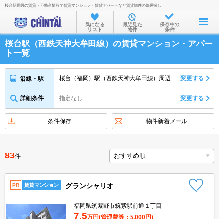
桜台駅周辺の賃貸・不動産情報で賃貸マンション・賃貸アパートなど賃貸物件の部屋探し
お部屋を探す
気になる
最近見た
保存中の
リスト
物件
条件
沿線・駅から
桜台駅（西鉄天神大牟田線）の賃貸マンション・アパー
住所から
ト一覧
家賃相場から
桜台（福岡）駅（西鉄天神大牟田線）周辺
変更する
沿線・駅
通勤通学時間から
詳細条件
指定なし
変更する
物件特集から
不動産会社から
条件保存
物件新着メール
TOP
83
件
グランシャリオ
PR
賃貸マンション
福岡県筑紫野市筑紫駅前通１丁目
7.5
万円
(管理費等：5,000円)