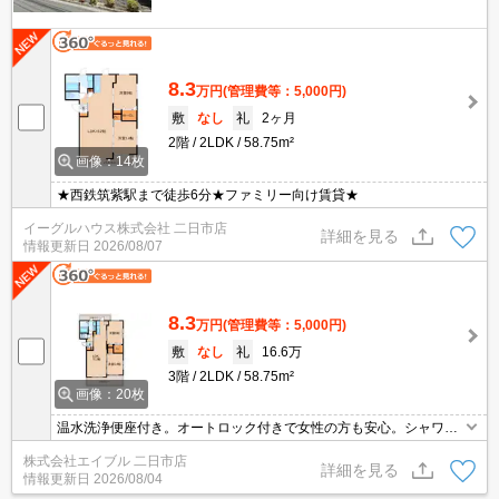
8.3
万円
(管理費等：5,000円)
敷
なし
礼
2ヶ月
2階
2LDK
58.75m²
画像：14枚
★西鉄筑紫駅まで徒歩6分★ファミリー向け賃貸★
イーグルハウス株式会社 二日市店
詳細を見る
情報更新日
2026/08/07
8.3
万円
(管理費等：5,000円)
敷
なし
礼
16.6万
3階
2LDK
58.75m²
画像：20枚
温水洗浄便座付き。オートロック付きで女性の方も安心。シャワー
付独立洗面台。
株式会社エイブル 二日市店
詳細を見る
情報更新日
2026/08/04