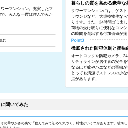
暮らしの質を高める豪華な
タワーマンション。充実したマ
タワーマンションには、ゲスト
徴で、みんな一度は住んでみた
ラウンジなど、大規模物件なら
ります。また、24時間ゴミ出
荷物の受け取りに便利なコンシ
の時間を創出する付加価値が揃
読む
Point3
徹底された防犯体制と衛生
オートロックや防犯カメラ、2
リティラインが居住者の安全を
なるほど蚊やハエなどの害虫が
とっても清潔でストレスの少な
点があります。
ロに聞いてみた
、その華やかさの裏で「住んでみて初めて気づく」特性がいくつかあります。後悔し