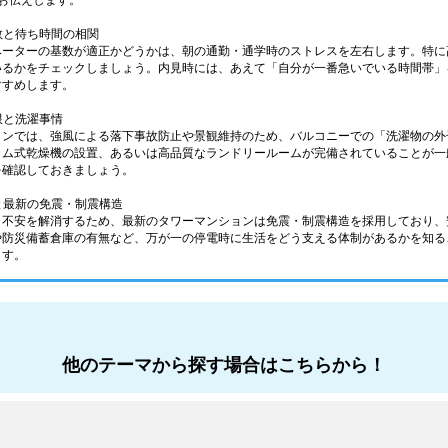
お伝えします。
基数と待ち時間の相関
ベーターの基数が適正かどうかは、朝の通勤・通学時のストレスを左右します。特に
いるかをチェックしましょう。内見時には、あえて「自分が一番急いでいる時間帯」
すすめします。
限と洗濯事情
ョンでは、強風による落下事故防止や景観維持のため、バルコニーでの「洗濯物の外
ラム式乾燥機の設置、あるいは高品質なランドリールームが完備されていることが一
を確認しておきましょう。
えと最新の免震・制震構造
う不安を解消するため、最新のタワーマンションは免震・制震構造を採用しており、
や防災備蓄倉庫の有無など、万が一の停電時に生活をどう支える体制があるかを知る
ます。
他のテーマから探す場合はこちらから！