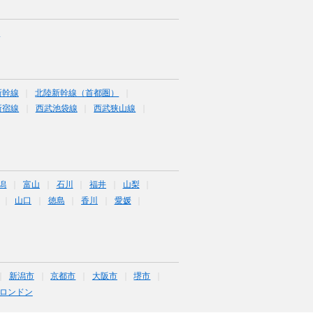
市
新幹線
北陸新幹線（首都圏）
新宿線
西武池袋線
西武狭山線
潟
富山
石川
福井
山梨
山口
徳島
香川
愛媛
新潟市
京都市
大阪市
堺市
ロンドン