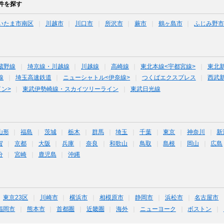
件を探す
いたま市南区
川越市
川口市
所沢市
蕨市
鶴ヶ島市
ふじみ野
蔵野線
埼京線・川越線
川越線
高崎線
東北本線<宇都宮線>
東北
線
埼玉高速鉄道
ニューシャトル<伊奈線>
つくばエクスプレス
西武
ン>
東武伊勢崎線・スカイツリーライン
東武日光線
山形
福島
茨城
栃木
群馬
埼玉
千葉
東京
神奈川
新
賀
京都
大阪
兵庫
奈良
和歌山
鳥取
島根
岡山
広島
分
宮崎
鹿児島
沖縄
東京23区
川崎市
横浜市
相模原市
静岡市
浜松市
名古屋市
福岡市
熊本市
首都圏
近畿圏
海外
ニューヨーク
ボストン