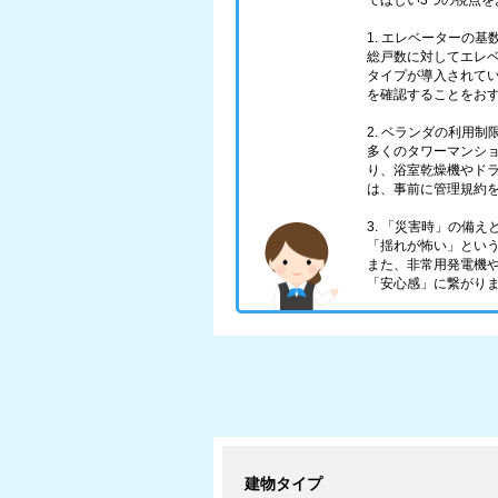
てほしい3つの視点を
1. エレベーターの
総戸数に対してエレ
タイプが導入されて
を確認することをお
2. ベランダの利用制
多くのタワーマンシ
り、浴室乾燥機やド
は、事前に管理規約
3. 「災害時」の備
「揺れが怖い」とい
また、非常用発電機
「安心感」に繋がり
建物タイプ