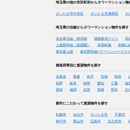
埼玉県の他の市区町村からタワーマンション物
さいたま市中央区
さいたま市浦和区
さ
埼玉県の沿線からタワーマンション物件を探す
京浜東北線・根岸線
湘南新宿ライン
武
上越新幹線（首都圏）
有楽町線
副都心
東武東上線
東武野田線<アーバンパークライ
都道府県別に賃貸物件を探す
北海道
青森
岩手
宮城
秋田
長野
岐阜
静岡
愛知
三重
滋
高知
福岡
佐賀
長崎
熊本
大
都市にこだわって賃貸物件を探す
札幌市
仙台市
さいたま市
千葉市
神戸市
岡山市
広島市
北九州市