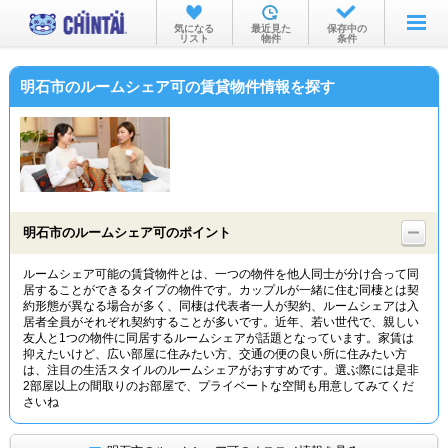
お部屋を探す
気になる
最近見た
保存中の
リスト
物件
条件
沿線・駅から
明石市のルームシェア可の賃貸物件情報を探す
住所から
家賃相場から
通勤通学時間から
物件特集から
明石市のルームシェア可のポイント
不動産会社から
ルームシェア可能の賃貸物件とは、一つの物件を他人同士が分け合って同
居することができるタイプの物件です。カップルが一緒に住む同棲とは契
TOP
約形態が異なる場合が多く、同棲は代表者一人が契約、ルームシェアは入
居者全員がそれぞれ契約することが多いです。近年、若い世代で、親しい
友人と1つの物件に同居するルームシェアが話題となっています。家賃は
抑えたいけど、広い部屋に住みたい方、交通の便の良い所に住みたい方
は、注目の生活スタイルのルームシェアがおすすめです。選ぶ際には是非
2部屋以上の間取りのお部屋で、プライベートな空間も用意してみてくだ
さいね