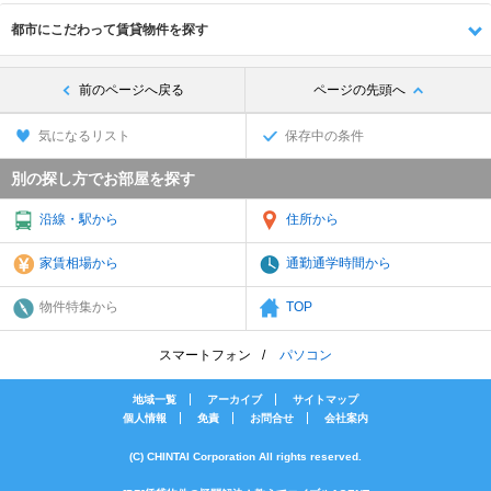
都市にこだわって賃貸物件を探す
前のページへ戻る
ページの先頭へ
気になるリスト
保存中の条件
別の探し方でお部屋を探す
沿線・駅から
住所から
家賃相場から
通勤通学時間から
物件特集から
TOP
スマートフォン
パソコン
地域一覧
アーカイブ
サイトマップ
個人情報
免責
お問合せ
会社案内
(C) CHINTAI Corporation All rights reserved.