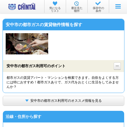
お部屋を探す
気になる
最近見た
保存中の
リスト
物件
条件
沿線・駅から
安中市の都市ガスの賃貸物件情報を探す
住所から
家賃相場から
通勤通学時間から
物件特集から
安中市の都市ガス利用可のポイント
不動産会社から
都市ガスの賃貸アパート・マンションを検索できます。自炊をよくする方
には特におすすめ！都市ガスありで、ガス代をおとくに生活をしてみませ
TOP
んか？
安中市の都市ガス利用可のオススメ情報を見る
沿線・住所から探す