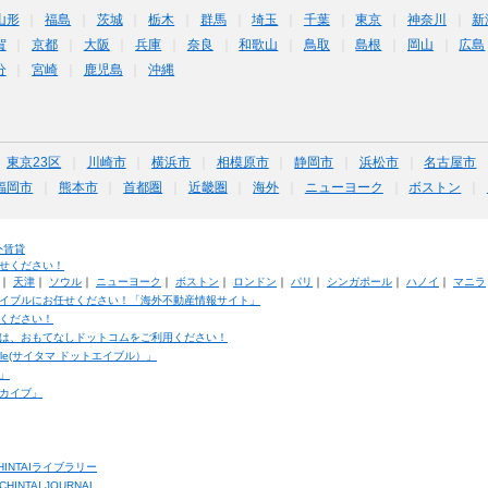
山形
福島
茨城
栃木
群馬
埼玉
千葉
東京
神奈川
新
賀
京都
大阪
兵庫
奈良
和歌山
鳥取
島根
岡山
広島
分
宮崎
鹿児島
沖縄
東京23区
川崎市
横浜市
相模原市
静岡市
浜松市
名古屋市
福岡市
熊本市
首都圏
近畿圏
海外
ニューヨーク
ボストン
外賃貸
せください！
｜
天津
｜
ソウル
｜
ニューヨーク
｜
ボストン
｜
ロンドン
｜
パリ
｜
シンガポール
｜
ハノイ
｜
マニラ
イブルにお任せください！「海外不動産情報サイト」
ください！
は、おもてなしドットコムをご利用ください！
ble(サイタマ ドットエイブル）」
」
カイブ」
INTAIライブラリー
TAI JOURNAL