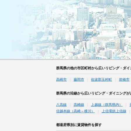
群馬県の他の市区町村から広いリビング・ダイ
高崎市
藤岡市
佐波郡玉村町
前橋市
群馬県の沿線から広いリビング・ダイニングが
八高線
高崎線
上越線（群馬県内）
信越本線（高崎～横川）
上信電鉄上信線
都道府県別に賃貸物件を探す