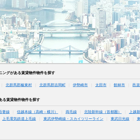
ニングがある賃貸物件物件を探す
北群馬郡榛東村
北群馬郡吉岡町
伊勢崎市
太田市
館林市
邑楽
ある賃貸物件物件を探す
吾妻線
信越本線（高崎－横川）
両毛線
北陸新幹線（首都圏）
上越
上毛電気鉄道上毛線
東武伊勢崎線・スカイツリーライン
東武日光線