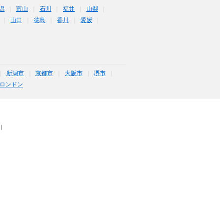
潟
富山
石川
福井
山梨
山口
徳島
香川
愛媛
新潟市
京都市
大阪市
堺市
ロンドン
｜