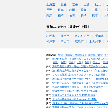
北海道
青森
岩手
宮城
秋田
長野
岐阜
静岡
愛知
三重
滋
高知
福岡
佐賀
長崎
熊本
大
都市にこだわって賃貸物件を探す
札幌市
仙台市
さいたま市
千葉市
神戸市
岡山市
広島市
北九州市
CHINTAI：
賃貸・部屋探し情報サイト
学生向け賃貸
海
[PR]
海外の不動産・賃貸情報ならエイブル海外店にお任
香港
｜
台湾
｜
高雄
｜
上海
｜
蘇州
｜
深セン
｜
広州
[PR]
海外不動産～投資・居住・別荘・資産分散～ならエ
[PR]
法人様向け海外赴任サポートならエイブルにお任せ
[PR]
こんなお部屋に泊まってみたい！そんなお部屋探し
[PR]
埼玉県の不動産オーナー様向けサイト「saitama.a
[PR]
学生の一人暮らし向け賃貸！「エイブル進学応援部
[PR]
過去の掲載物件も探せる！「エイブル賃貸物件アー
[PR]
賃貸物件の疑問解決！教えてエイブルAGENT
[PR]
賃貸生活の工夫を紹介！CHINTAI情報局
[PR]
女性の賃貸生活を応援！Woman.CHINTAI
[PR]
過去から現在に掲載された物件が探せるWoman.CH
[PR]
不動産賃貸仲介業務のプロ向けお役立ちメディア！CHIN